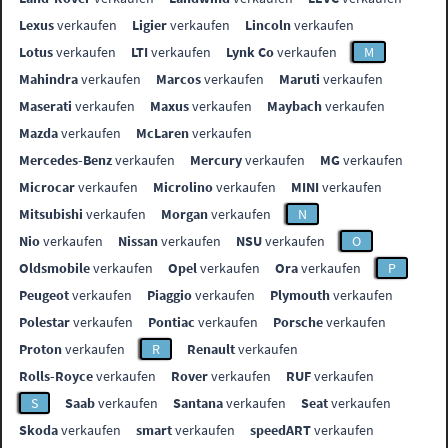
Lexus
verkaufen
Ligier
verkaufen
Lincoln
verkaufen
Lotus
verkaufen
LTI
verkaufen
Lynk Co
verkaufen
M
Mahindra
verkaufen
Marcos
verkaufen
Maruti
verkaufen
Maserati
verkaufen
Maxus
verkaufen
Maybach
verkaufen
Mazda
verkaufen
McLaren
verkaufen
Mercedes-Benz
verkaufen
Mercury
verkaufen
MG
verkaufen
Microcar
verkaufen
Microlino
verkaufen
MINI
verkaufen
Mitsubishi
verkaufen
Morgan
verkaufen
N
Nio
verkaufen
Nissan
verkaufen
NSU
verkaufen
O
Oldsmobile
verkaufen
Opel
verkaufen
Ora
verkaufen
P
Peugeot
verkaufen
Piaggio
verkaufen
Plymouth
verkaufen
Polestar
verkaufen
Pontiac
verkaufen
Porsche
verkaufen
Proton
verkaufen
R
Renault
verkaufen
Rolls-Royce
verkaufen
Rover
verkaufen
RUF
verkaufen
S
Saab
verkaufen
Santana
verkaufen
Seat
verkaufen
Skoda
verkaufen
smart
verkaufen
speedART
verkaufen