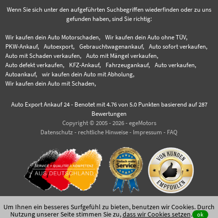
Wenn Sie sich unter den aufgeführten Suchbegriffen wiederfinden oder zu uns
gefunden haben, sind Sie richtig:
Wir kaufen dein Auto Motorschaden,
Wir kaufen dein Auto ohne TÜV,
PKW-Ankauf,
Autoexport,
Gebrauchtwagenankauf,
Auto sofort verkaufen,
Auto mit Schaden verkaufen,
Auto mit Mängel verkaufen,
Auto defekt verkaufen,
KFZ-Ankauf,
Fahrzeugankauf,
Auto verkaufen,
Autoankauf,
wir kaufen dein Auto mit Abholung,
Wir kaufen dein Auto mit Schaden,
Auto Export Ankauf 24
-
Benotet mit
4.76
von 5.0 Punkten basierend auf
287
Bewertungen
Copyright © 2005 - 2026 - egeMotors
Datenschutz
-
rechtliche Hinweise
-
Impressum
-
FAQ
Um Ihnen ein besseres Surfgefühl zu bieten, benutzen wir Cookies. Durch
Nutzung unserer Seite stimmen Sie zu,
dass wir Cookies setzen
.
ok