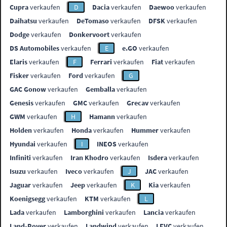
Cupra
verkaufen
D
Dacia
verkaufen
Daewoo
verkaufen
Daihatsu
verkaufen
DeTomaso
verkaufen
DFSK
verkaufen
Dodge
verkaufen
Donkervoort
verkaufen
DS Automobiles
verkaufen
E
e.GO
verkaufen
Elaris
verkaufen
F
Ferrari
verkaufen
Fiat
verkaufen
Fisker
verkaufen
Ford
verkaufen
G
GAC Gonow
verkaufen
Gemballa
verkaufen
Genesis
verkaufen
GMC
verkaufen
Grecav
verkaufen
GWM
verkaufen
H
Hamann
verkaufen
Holden
verkaufen
Honda
verkaufen
Hummer
verkaufen
Hyundai
verkaufen
I
INEOS
verkaufen
Infiniti
verkaufen
Iran Khodro
verkaufen
Isdera
verkaufen
Isuzu
verkaufen
Iveco
verkaufen
J
JAC
verkaufen
Jaguar
verkaufen
Jeep
verkaufen
K
Kia
verkaufen
Koenigsegg
verkaufen
KTM
verkaufen
L
Lada
verkaufen
Lamborghini
verkaufen
Lancia
verkaufen
Land-Rover
verkaufen
Landwind
verkaufen
LEVC
verkaufen