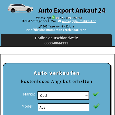
Auto Export Ankauf 24
WhatsApp:
0157 - 849 157 78
Direkt Anfrage per E-Mail:
anfrage@autoabkauf.de
365 Tage von 8 - 22 Uhr
>> > Wir sind momentan erreichbar! < <<
Hotline deutschlandweit:
0800-0044333
Auto verkaufen
kostenloses
Angebot erhalten
Marke:
Modell: