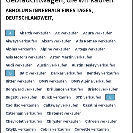
ABHOLUNG INNERHALB EINES TAGES,
DEUTSCHLANDWEIT,
A
Abarth
verkaufen
AC
verkaufen
Acura
verkaufen
Aiways
verkaufen
Aixam
verkaufen
Alfa Romeo
verkaufen
Alpina
verkaufen
Alpine
verkaufen
Artega
verkaufen
Asia Motors
verkaufen
Aston Martin
verkaufen
Audi
verkaufen
Austin
verkaufen
Austin Healey
verkaufen
B
BAIC
verkaufen
Barkas
verkaufen
Bentley
verkaufen
Bitter
verkaufen
BMW
verkaufen
BMW Alpina
verkaufen
Borgward
verkaufen
Brilliance
verkaufen
Bristol
verkaufen
Bugatti
verkaufen
Buick
verkaufen
BYD
verkaufen
C
Cadillac
verkaufen
Callaway
verkaufen
Casalini
verkaufen
Caterham
verkaufen
Chatenet
verkaufen
Chevrolet
verkaufen
Chrysler
verkaufen
Citroen
verkaufen
CityEL
verkaufen
Cobra
verkaufen
Corvette
verkaufen