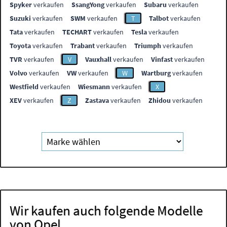
Spyker
verkaufen
SsangYong
verkaufen
Subaru
verkaufen
Suzuki
verkaufen
SWM
verkaufen
T
Talbot
verkaufen
Tata
verkaufen
TECHART
verkaufen
Tesla
verkaufen
Toyota
verkaufen
Trabant
verkaufen
Triumph
verkaufen
TVR
verkaufen
V
Vauxhall
verkaufen
Vinfast
verkaufen
Volvo
verkaufen
VW
verkaufen
W
Wartburg
verkaufen
Westfield
verkaufen
Wiesmann
verkaufen
X
XEV
verkaufen
Z
Zastava
verkaufen
Zhidou
verkaufen
Wir kaufen auch folgende Modelle
von Opel