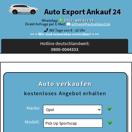
Auto Export Ankauf 24
WhatsApp:
0157 - 849 157 78
Direkt Anfrage per E-Mail:
anfrage@autoabkauf.de
365 Tage von 8 - 22 Uhr
>> > Wir sind momentan erreichbar! < <<
Hotline deutschlandweit:
0800-0044333
Auto verkaufen
kostenloses
Angebot erhalten
Marke:
Modell: