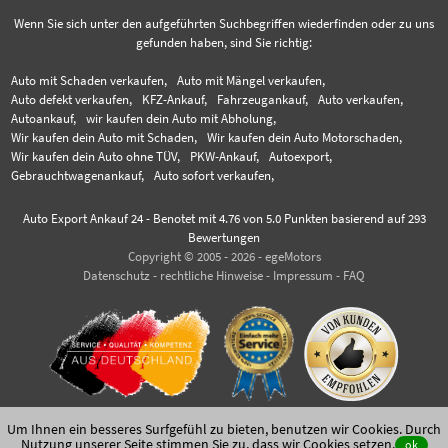
Wenn Sie sich unter den aufgeführten Suchbegriffen wiederfinden oder zu uns
gefunden haben, sind Sie richtig:
Auto mit Schaden verkaufen,
Auto mit Mängel verkaufen,
Auto defekt verkaufen,
KFZ-Ankauf,
Fahrzeugankauf,
Auto verkaufen,
Autoankauf,
wir kaufen dein Auto mit Abholung,
Wir kaufen dein Auto mit Schaden,
Wir kaufen dein Auto Motorschaden,
Wir kaufen dein Auto ohne TÜV,
PKW-Ankauf,
Autoexport,
Gebrauchtwagenankauf,
Auto sofort verkaufen,
Auto Export Ankauf 24
-
Benotet mit
4.76
von 5.0 Punkten basierend auf
293
Bewertungen
Copyright © 2005 - 2026 - egeMotors
Datenschutz
-
rechtliche Hinweise
-
Impressum
-
FAQ
Um Ihnen ein besseres Surfgefühl zu bieten, benutzen wir Cookies. Durch
Nutzung unserer Seite stimmen Sie zu,
dass wir Cookies setzen
.
ok