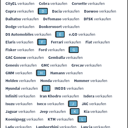
CityEL
verkaufen
Cobra
verkaufen
Corvette
verkaufen
Cupra
verkaufen
D
Dacia
verkaufen
Daewoo
verkaufen
Daihatsu
verkaufen
DeTomaso
verkaufen
DFSK
verkaufen
Dodge
verkaufen
Donkervoort
verkaufen
DS Automobiles
verkaufen
E
e.GO
verkaufen
Elaris
verkaufen
F
Ferrari
verkaufen
Fiat
verkaufen
Fisker
verkaufen
Ford
verkaufen
G
GAC Gonow
verkaufen
Gemballa
verkaufen
Genesis
verkaufen
GMC
verkaufen
Grecav
verkaufen
GWM
verkaufen
H
Hamann
verkaufen
Holden
verkaufen
Honda
verkaufen
Hummer
verkaufen
Hyundai
verkaufen
I
INEOS
verkaufen
Infiniti
verkaufen
Iran Khodro
verkaufen
Isdera
verkaufen
Isuzu
verkaufen
Iveco
verkaufen
J
JAC
verkaufen
Jaguar
verkaufen
Jeep
verkaufen
K
Kia
verkaufen
Koenigsegg
verkaufen
KTM
verkaufen
L
Lada
verkaufen
Lamborghini
verkaufen
Lancia
verkaufen