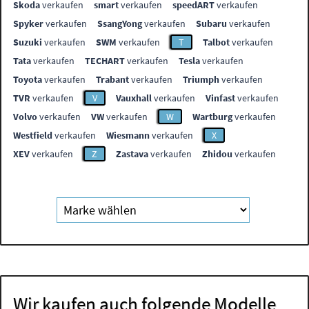
Skoda
verkaufen
smart
verkaufen
speedART
verkaufen
Spyker
verkaufen
SsangYong
verkaufen
Subaru
verkaufen
Suzuki
verkaufen
SWM
verkaufen
T
Talbot
verkaufen
Tata
verkaufen
TECHART
verkaufen
Tesla
verkaufen
Toyota
verkaufen
Trabant
verkaufen
Triumph
verkaufen
TVR
verkaufen
V
Vauxhall
verkaufen
Vinfast
verkaufen
Volvo
verkaufen
VW
verkaufen
W
Wartburg
verkaufen
Westfield
verkaufen
Wiesmann
verkaufen
X
XEV
verkaufen
Z
Zastava
verkaufen
Zhidou
verkaufen
Wir kaufen auch folgende Modelle