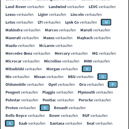
Land-Rover
verkaufen
Landwind
verkaufen
LEVC
verkaufen
Lexus
verkaufen
Ligier
verkaufen
Lincoln
verkaufen
Lotus
verkaufen
LTI
verkaufen
Lynk Co
verkaufen
M
Mahindra
verkaufen
Marcos
verkaufen
Maruti
verkaufen
Maserati
verkaufen
Maxus
verkaufen
Maybach
verkaufen
Mazda
verkaufen
McLaren
verkaufen
Mercedes-Benz
verkaufen
Mercury
verkaufen
MG
verkaufen
Microcar
verkaufen
Microlino
verkaufen
MINI
verkaufen
Mitsubishi
verkaufen
Morgan
verkaufen
N
Nio
verkaufen
Nissan
verkaufen
NSU
verkaufen
O
Oldsmobile
verkaufen
Opel
verkaufen
Ora
verkaufen
P
Peugeot
verkaufen
Piaggio
verkaufen
Plymouth
verkaufen
Polestar
verkaufen
Pontiac
verkaufen
Porsche
verkaufen
Proton
verkaufen
R
Renault
verkaufen
Rolls-Royce
verkaufen
Rover
verkaufen
RUF
verkaufen
S
Saab
verkaufen
Santana
verkaufen
Seat
verkaufen