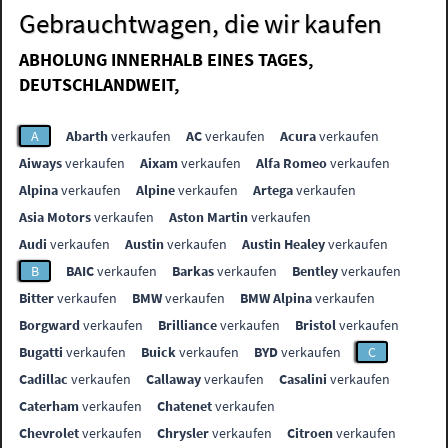
Gebrauchtwagen, die wir kaufen
ABHOLUNG INNERHALB EINES TAGES,
DEUTSCHLANDWEIT,
A
Abarth
verkaufen
AC
verkaufen
Acura
verkaufen
Aiways
verkaufen
Aixam
verkaufen
Alfa Romeo
verkaufen
Alpina
verkaufen
Alpine
verkaufen
Artega
verkaufen
Asia Motors
verkaufen
Aston Martin
verkaufen
Audi
verkaufen
Austin
verkaufen
Austin Healey
verkaufen
B
BAIC
verkaufen
Barkas
verkaufen
Bentley
verkaufen
Bitter
verkaufen
BMW
verkaufen
BMW Alpina
verkaufen
Borgward
verkaufen
Brilliance
verkaufen
Bristol
verkaufen
Bugatti
verkaufen
Buick
verkaufen
BYD
verkaufen
C
Cadillac
verkaufen
Callaway
verkaufen
Casalini
verkaufen
Caterham
verkaufen
Chatenet
verkaufen
Chevrolet
verkaufen
Chrysler
verkaufen
Citroen
verkaufen