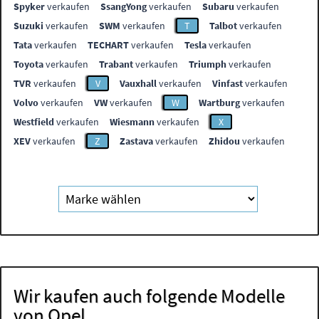
Spyker
verkaufen
SsangYong
verkaufen
Subaru
verkaufen
Suzuki
verkaufen
SWM
verkaufen
T
Talbot
verkaufen
Tata
verkaufen
TECHART
verkaufen
Tesla
verkaufen
Toyota
verkaufen
Trabant
verkaufen
Triumph
verkaufen
TVR
verkaufen
V
Vauxhall
verkaufen
Vinfast
verkaufen
Volvo
verkaufen
VW
verkaufen
W
Wartburg
verkaufen
Westfield
verkaufen
Wiesmann
verkaufen
X
XEV
verkaufen
Z
Zastava
verkaufen
Zhidou
verkaufen
Wir kaufen auch folgende Modelle
von Opel