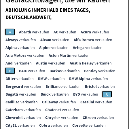
ABHOLUNG INNERHALB EINES TAGES,
DEUTSCHLANDWEIT,
A
Abarth
verkaufen
AC
verkaufen
Acura
verkaufen
Aiways
verkaufen
Aixam
verkaufen
Alfa Romeo
verkaufen
Alpina
verkaufen
Alpine
verkaufen
Artega
verkaufen
Asia Motors
verkaufen
Aston Martin
verkaufen
Audi
verkaufen
Austin
verkaufen
Austin Healey
verkaufen
B
BAIC
verkaufen
Barkas
verkaufen
Bentley
verkaufen
Bitter
verkaufen
BMW
verkaufen
BMW Alpina
verkaufen
Borgward
verkaufen
Brilliance
verkaufen
Bristol
verkaufen
Bugatti
verkaufen
Buick
verkaufen
BYD
verkaufen
C
Cadillac
verkaufen
Callaway
verkaufen
Casalini
verkaufen
Caterham
verkaufen
Chatenet
verkaufen
Chevrolet
verkaufen
Chrysler
verkaufen
Citroen
verkaufen
CityEL
verkaufen
Cobra
verkaufen
Corvette
verkaufen