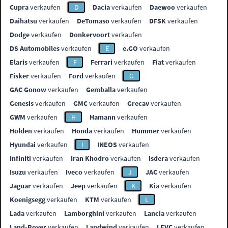
Cupra
verkaufen
D
Dacia
verkaufen
Daewoo
verkaufen
Daihatsu
verkaufen
DeTomaso
verkaufen
DFSK
verkaufen
Dodge
verkaufen
Donkervoort
verkaufen
DS Automobiles
verkaufen
E
e.GO
verkaufen
Elaris
verkaufen
F
Ferrari
verkaufen
Fiat
verkaufen
Fisker
verkaufen
Ford
verkaufen
G
GAC Gonow
verkaufen
Gemballa
verkaufen
Genesis
verkaufen
GMC
verkaufen
Grecav
verkaufen
GWM
verkaufen
H
Hamann
verkaufen
Holden
verkaufen
Honda
verkaufen
Hummer
verkaufen
Hyundai
verkaufen
I
INEOS
verkaufen
Infiniti
verkaufen
Iran Khodro
verkaufen
Isdera
verkaufen
Isuzu
verkaufen
Iveco
verkaufen
J
JAC
verkaufen
Jaguar
verkaufen
Jeep
verkaufen
K
Kia
verkaufen
Koenigsegg
verkaufen
KTM
verkaufen
L
Lada
verkaufen
Lamborghini
verkaufen
Lancia
verkaufen
Land-Rover
verkaufen
Landwind
verkaufen
LEVC
verkaufen