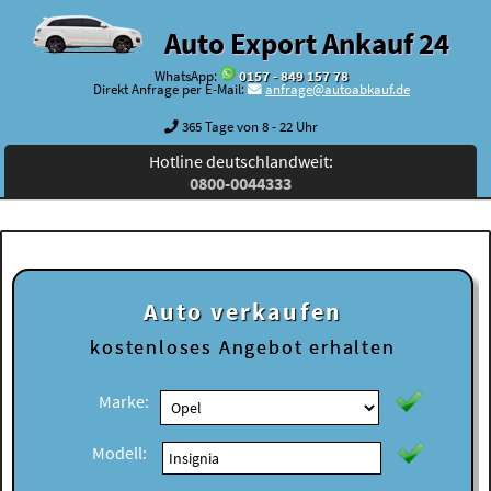
Auto Export Ankauf 24
WhatsApp:
0157 - 849 157 78
Direkt Anfrage per E-Mail:
anfrage@autoabkauf.de
365 Tage von 8 - 22 Uhr
Hotline deutschlandweit:
0800-0044333
Auto verkaufen
kostenloses
Angebot erhalten
Marke:
Modell: