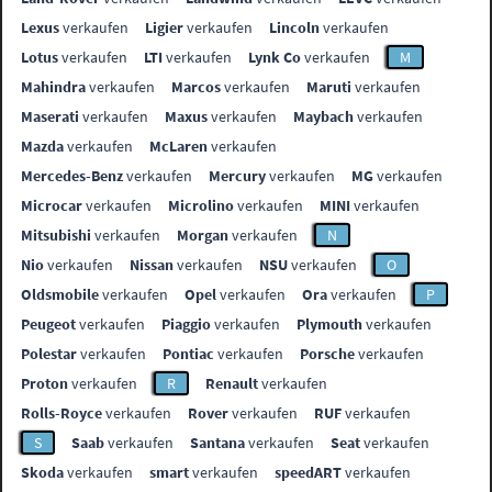
Lexus
verkaufen
Ligier
verkaufen
Lincoln
verkaufen
Lotus
verkaufen
LTI
verkaufen
Lynk Co
verkaufen
M
Mahindra
verkaufen
Marcos
verkaufen
Maruti
verkaufen
Maserati
verkaufen
Maxus
verkaufen
Maybach
verkaufen
Mazda
verkaufen
McLaren
verkaufen
Mercedes-Benz
verkaufen
Mercury
verkaufen
MG
verkaufen
Microcar
verkaufen
Microlino
verkaufen
MINI
verkaufen
Mitsubishi
verkaufen
Morgan
verkaufen
N
Nio
verkaufen
Nissan
verkaufen
NSU
verkaufen
O
Oldsmobile
verkaufen
Opel
verkaufen
Ora
verkaufen
P
Peugeot
verkaufen
Piaggio
verkaufen
Plymouth
verkaufen
Polestar
verkaufen
Pontiac
verkaufen
Porsche
verkaufen
Proton
verkaufen
R
Renault
verkaufen
Rolls-Royce
verkaufen
Rover
verkaufen
RUF
verkaufen
S
Saab
verkaufen
Santana
verkaufen
Seat
verkaufen
Skoda
verkaufen
smart
verkaufen
speedART
verkaufen