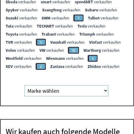
Skoda
verkaufen
smart
verkaufen
speedART
verkaufen
Spyker
verkaufen
SsangYong
verkaufen
Subaru
verkaufen
Suzuki
verkaufen
SWM
verkaufen
T
Talbot
verkaufen
Tata
verkaufen
TECHART
verkaufen
Tesla
verkaufen
Toyota
verkaufen
Trabant
verkaufen
Triumph
verkaufen
TVR
verkaufen
V
Vauxhall
verkaufen
Vinfast
verkaufen
Volvo
verkaufen
VW
verkaufen
W
Wartburg
verkaufen
Westfield
verkaufen
Wiesmann
verkaufen
X
XEV
verkaufen
Z
Zastava
verkaufen
Zhidou
verkaufen
Wir kaufen auch folgende Modelle