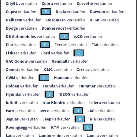
CityEL
verkaufen
Cobra
verkaufen
Corvette
verkaufen
Cupra
verkaufen
D
Dacia
verkaufen
Daewoo
verkaufen
Daihatsu
verkaufen
DeTomaso
verkaufen
DFSK
verkaufen
Dodge
verkaufen
Donkervoort
verkaufen
DS Automobiles
verkaufen
E
e.GO
verkaufen
Elaris
verkaufen
F
Ferrari
verkaufen
Fiat
verkaufen
Fisker
verkaufen
Ford
verkaufen
G
GAC Gonow
verkaufen
Gemballa
verkaufen
Genesis
verkaufen
GMC
verkaufen
Grecav
verkaufen
GWM
verkaufen
H
Hamann
verkaufen
Holden
verkaufen
Honda
verkaufen
Hummer
verkaufen
Hyundai
verkaufen
I
INEOS
verkaufen
Infiniti
verkaufen
Iran Khodro
verkaufen
Isdera
verkaufen
Isuzu
verkaufen
Iveco
verkaufen
J
JAC
verkaufen
Jaguar
verkaufen
Jeep
verkaufen
K
Kia
verkaufen
Koenigsegg
verkaufen
KTM
verkaufen
L
Lada
verkaufen
Lamborghini
verkaufen
Lancia
verkaufen