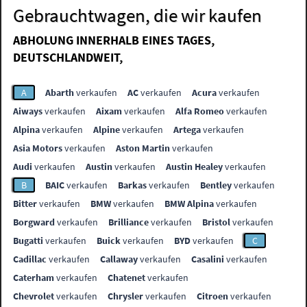
Gebrauchtwagen, die wir kaufen
ABHOLUNG INNERHALB EINES TAGES,
DEUTSCHLANDWEIT,
A
Abarth
verkaufen
AC
verkaufen
Acura
verkaufen
Aiways
verkaufen
Aixam
verkaufen
Alfa Romeo
verkaufen
Alpina
verkaufen
Alpine
verkaufen
Artega
verkaufen
Asia Motors
verkaufen
Aston Martin
verkaufen
Audi
verkaufen
Austin
verkaufen
Austin Healey
verkaufen
B
BAIC
verkaufen
Barkas
verkaufen
Bentley
verkaufen
Bitter
verkaufen
BMW
verkaufen
BMW Alpina
verkaufen
Borgward
verkaufen
Brilliance
verkaufen
Bristol
verkaufen
Bugatti
verkaufen
Buick
verkaufen
BYD
verkaufen
C
Cadillac
verkaufen
Callaway
verkaufen
Casalini
verkaufen
Caterham
verkaufen
Chatenet
verkaufen
Chevrolet
verkaufen
Chrysler
verkaufen
Citroen
verkaufen