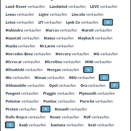
Land-Rover
verkaufen
Landwind
verkaufen
LEVC
verkaufen
Lexus
verkaufen
Ligier
verkaufen
Lincoln
verkaufen
Lotus
verkaufen
LTI
verkaufen
Lynk Co
verkaufen
M
Mahindra
verkaufen
Marcos
verkaufen
Maruti
verkaufen
Maserati
verkaufen
Maxus
verkaufen
Maybach
verkaufen
Mazda
verkaufen
McLaren
verkaufen
Mercedes-Benz
verkaufen
Mercury
verkaufen
MG
verkaufen
Microcar
verkaufen
Microlino
verkaufen
MINI
verkaufen
Mitsubishi
verkaufen
Morgan
verkaufen
N
Nio
verkaufen
Nissan
verkaufen
NSU
verkaufen
O
Oldsmobile
verkaufen
Opel
verkaufen
Ora
verkaufen
P
Peugeot
verkaufen
Piaggio
verkaufen
Plymouth
verkaufen
Polestar
verkaufen
Pontiac
verkaufen
Porsche
verkaufen
Proton
verkaufen
R
Renault
verkaufen
Rolls-Royce
verkaufen
Rover
verkaufen
RUF
verkaufen
S
Saab
verkaufen
Santana
verkaufen
Seat
verkaufen