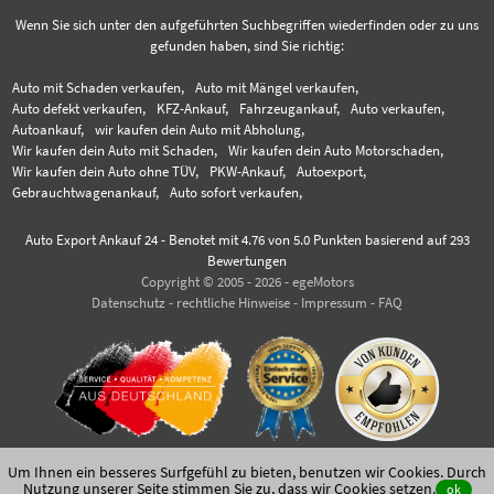
Wenn Sie sich unter den aufgeführten Suchbegriffen wiederfinden oder zu uns
gefunden haben, sind Sie richtig:
Auto mit Schaden verkaufen,
Auto mit Mängel verkaufen,
Auto defekt verkaufen,
KFZ-Ankauf,
Fahrzeugankauf,
Auto verkaufen,
Autoankauf,
wir kaufen dein Auto mit Abholung,
Wir kaufen dein Auto mit Schaden,
Wir kaufen dein Auto Motorschaden,
Wir kaufen dein Auto ohne TÜV,
PKW-Ankauf,
Autoexport,
Gebrauchtwagenankauf,
Auto sofort verkaufen,
Auto Export Ankauf 24
-
Benotet mit
4.76
von 5.0 Punkten basierend auf
293
Bewertungen
Copyright © 2005 - 2026 - egeMotors
Datenschutz
-
rechtliche Hinweise
-
Impressum
-
FAQ
Um Ihnen ein besseres Surfgefühl zu bieten, benutzen wir Cookies. Durch
Nutzung unserer Seite stimmen Sie zu,
dass wir Cookies setzen
.
ok