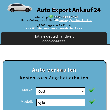
Auto Export Ankauf 24
WhatsApp:
0157 - 849 157 78
Direkt Anfrage per E-Mail:
anfrage@autoabkauf.de
365 Tage von 8 - 22 Uhr
>> > Wir sind momentan erreichbar! < <<
Hotline deutschlandweit:
0800-0044333
Auto verkaufen
kostenloses
Angebot erhalten
Marke:
Modell: