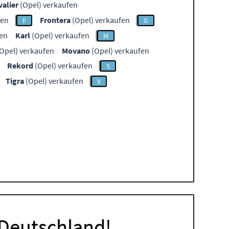
valier
(Opel) verkaufen
fen
Frontera
(Opel) verkaufen
F
G
fen
Karl
(Opel) verkaufen
M
Opel) verkaufen
Movano
(Opel) verkaufen
Rekord
(Opel) verkaufen
S
Tigra
(Opel) verkaufen
V
 Deutschland!