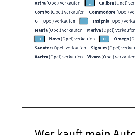
Astra
(Opel) verkaufen
Calibra
(Opel) ve
C
Combo
(Opel) verkaufen
Commodore
(Opel) v
GT
(Opel) verkaufen
Insignia
(Opel) verk
I
Manta
(Opel) verkaufen
Meriva
(Opel) verkaufe
Nova
(Opel) verkaufen
Omega
(O
N
O
Senator
(Opel) verkaufen
Signum
(Opel) verka
Vectra
(Opel) verkaufen
Vivaro
(Opel) verkaufe
Wer kauft mein Auto