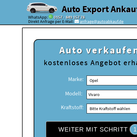
Auto Export Ankau
WhatsApp:
0157 - 849 157 78
Direkt Anfrage per E-Mail:
anfrage@autoabkauf.de
Auto verkaufe
kostenloses
Angebot erh
Marke:
Modell:
Kraftstoff:
WEITER MIT SCHRITT
1