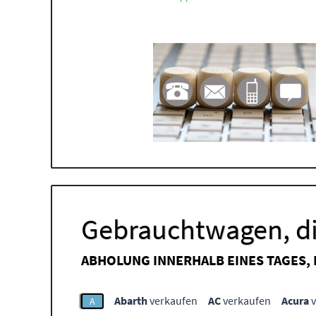
Gebrauchtwagen, di
ABHOLUNG INNERHALB EINES TAGES,
Abarth
verkaufen
AC
verkaufen
Acura
v
A