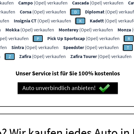
rkaufen
Campo
(Opel) verkaufen
Cascada
(Opel) verkaufen
Ca
erkaufen
Corsa
(Opel) verkaufen
Diplomat
(Opel) verkau
D
aufen
Insignia CT
(Opel) verkaufen
Kadett
(Opel) verkau
K
n
Mokka
(Opel) verkaufen
Monterey
(Opel) verkaufen
Monza
(
pel) verkaufen
Pick Up Sportscap
(Opel) verkaufen
P
R
ufen
Sintra
(Opel) verkaufen
Speedster
(Opel) verkaufen
T
n
Zafira
(Opel) verkaufen
Zafira Tourer
(Opel) verkaufen
Z
Unser Service ist für Sie 100% kostenlos
Auto unverbindlich anbieten!
? Wir kaufen jedes Auto in