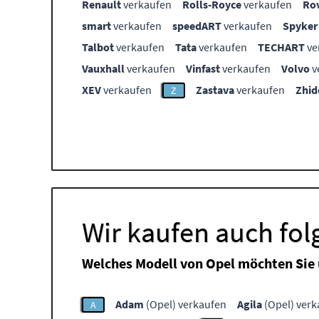
Renault
verkaufen
Rolls-Royce
verkaufen
Ro
smart
verkaufen
speedART
verkaufen
Spyker
Talbot
verkaufen
Tata
verkaufen
TECHART
ve
Vauxhall
verkaufen
Vinfast
verkaufen
Volvo
v
XEV
verkaufen
Zastava
verkaufen
Zhid
Z
Wir kaufen auch fo
Welches Modell von Opel möchten Sie
Adam
(Opel) verkaufen
Agila
(Opel) verk
A