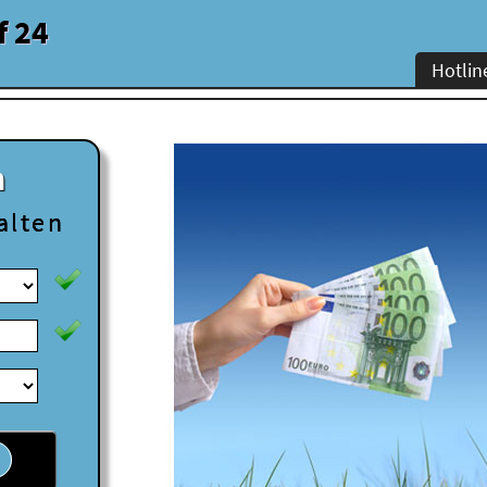
f 24
Hotlin
n
alten