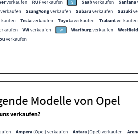
ver
verkaufen
RUF
verkaufen
Saab
verkaufen
Santana
S
verkaufen
SsangYong
verkaufen
Subaru
verkaufen
Suzuki
ve
rkaufen
Tesla
verkaufen
Toyota
verkaufen
Trabant
verkaufen
erkaufen
VW
verkaufen
Wartburg
verkaufen
Westfield
W
ou
verkaufen
lgende Modelle von Opel
 uns verkaufen?
aufen
Ampera
(Opel) verkaufen
Antara
(Opel) verkaufen
Aren