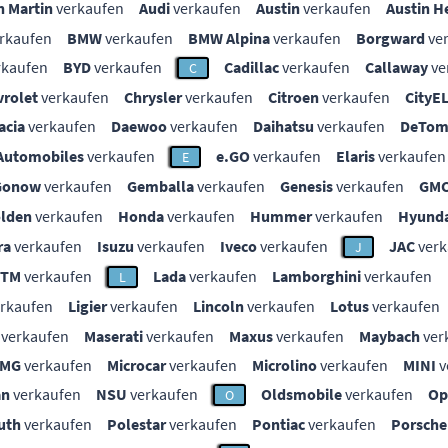
n Martin
verkaufen
Audi
verkaufen
Austin
verkaufen
Austin H
rkaufen
BMW
verkaufen
BMW Alpina
verkaufen
Borgward
ve
rkaufen
BYD
verkaufen
Cadillac
verkaufen
Callaway
ve
C
vrolet
verkaufen
Chrysler
verkaufen
Citroen
verkaufen
CityE
acia
verkaufen
Daewoo
verkaufen
Daihatsu
verkaufen
DeTom
Automobiles
verkaufen
e.GO
verkaufen
Elaris
verkaufen
E
Gonow
verkaufen
Gemballa
verkaufen
Genesis
verkaufen
GM
lden
verkaufen
Honda
verkaufen
Hummer
verkaufen
Hyunda
ra
verkaufen
Isuzu
verkaufen
Iveco
verkaufen
JAC
verk
J
KTM
verkaufen
Lada
verkaufen
Lamborghini
verkaufen
L
rkaufen
Ligier
verkaufen
Lincoln
verkaufen
Lotus
verkaufen
verkaufen
Maserati
verkaufen
Maxus
verkaufen
Maybach
ver
MG
verkaufen
Microcar
verkaufen
Microlino
verkaufen
MINI
v
an
verkaufen
NSU
verkaufen
Oldsmobile
verkaufen
Op
O
uth
verkaufen
Polestar
verkaufen
Pontiac
verkaufen
Porsche