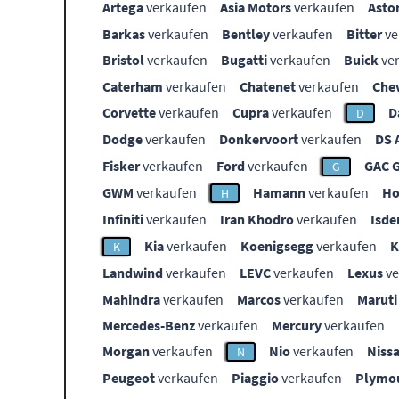
Artega
verkaufen
Asia Motors
verkaufen
Asto
Barkas
verkaufen
Bentley
verkaufen
Bitter
ve
Bristol
verkaufen
Bugatti
verkaufen
Buick
ve
Caterham
verkaufen
Chatenet
verkaufen
Che
Corvette
verkaufen
Cupra
verkaufen
D
D
Dodge
verkaufen
Donkervoort
verkaufen
DS 
Fisker
verkaufen
Ford
verkaufen
GAC 
G
GWM
verkaufen
Hamann
verkaufen
Ho
H
Infiniti
verkaufen
Iran Khodro
verkaufen
Isde
Kia
verkaufen
Koenigsegg
verkaufen
K
Landwind
verkaufen
LEVC
verkaufen
Lexus
ve
Mahindra
verkaufen
Marcos
verkaufen
Maruti
Mercedes-Benz
verkaufen
Mercury
verkaufen
Morgan
verkaufen
Nio
verkaufen
Niss
N
Peugeot
verkaufen
Piaggio
verkaufen
Plymo