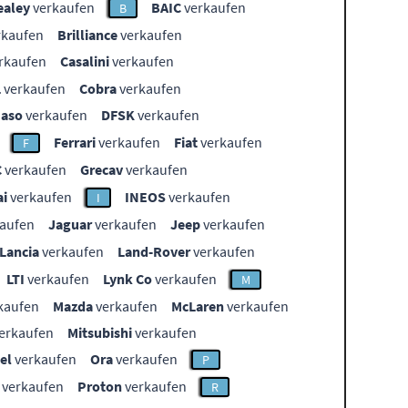
ealey
verkaufen
BAIC
verkaufen
B
rkaufen
Brilliance
verkaufen
rkaufen
Casalini
verkaufen
L
verkaufen
Cobra
verkaufen
aso
verkaufen
DFSK
verkaufen
Ferrari
verkaufen
Fiat
verkaufen
F
C
verkaufen
Grecav
verkaufen
i
verkaufen
INEOS
verkaufen
I
aufen
Jaguar
verkaufen
Jeep
verkaufen
Lancia
verkaufen
Land-Rover
verkaufen
LTI
verkaufen
Lynk Co
verkaufen
M
kaufen
Mazda
verkaufen
McLaren
verkaufen
erkaufen
Mitsubishi
verkaufen
el
verkaufen
Ora
verkaufen
P
verkaufen
Proton
verkaufen
R