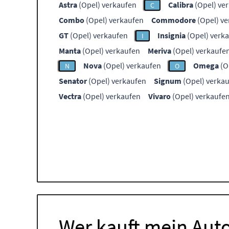
Astra
(Opel) verkaufen
Calibra
(Opel) ve
C
Combo
(Opel) verkaufen
Commodore
(Opel) v
GT
(Opel) verkaufen
Insignia
(Opel) verk
I
Manta
(Opel) verkaufen
Meriva
(Opel) verkaufe
Nova
(Opel) verkaufen
Omega
(O
N
O
Senator
(Opel) verkaufen
Signum
(Opel) verka
Vectra
(Opel) verkaufen
Vivaro
(Opel) verkaufe
Wer kauft mein Auto