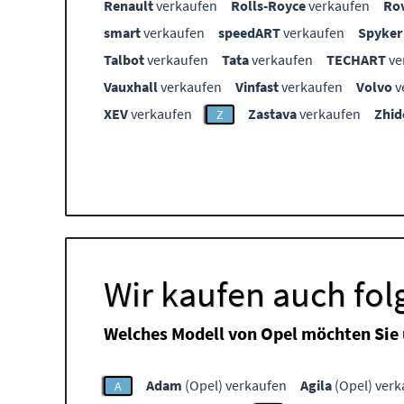
Renault
verkaufen
Rolls-Royce
verkaufen
Ro
smart
verkaufen
speedART
verkaufen
Spyker
Talbot
verkaufen
Tata
verkaufen
TECHART
ve
Vauxhall
verkaufen
Vinfast
verkaufen
Volvo
v
XEV
verkaufen
Zastava
verkaufen
Zhid
Z
Wir kaufen auch fo
Welches Modell von Opel möchten Sie
Adam
(Opel) verkaufen
Agila
(Opel) verk
A