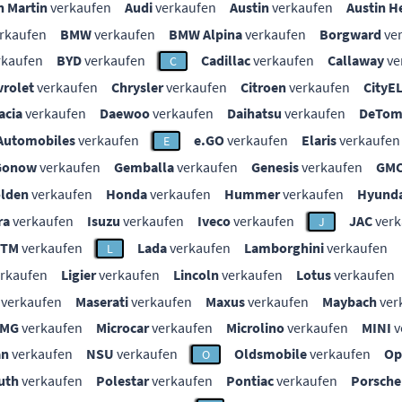
n Martin
verkaufen
Audi
verkaufen
Austin
verkaufen
Austin H
rkaufen
BMW
verkaufen
BMW Alpina
verkaufen
Borgward
ve
rkaufen
BYD
verkaufen
Cadillac
verkaufen
Callaway
ve
C
vrolet
verkaufen
Chrysler
verkaufen
Citroen
verkaufen
CityE
acia
verkaufen
Daewoo
verkaufen
Daihatsu
verkaufen
DeTom
Automobiles
verkaufen
e.GO
verkaufen
Elaris
verkaufen
E
Gonow
verkaufen
Gemballa
verkaufen
Genesis
verkaufen
GM
lden
verkaufen
Honda
verkaufen
Hummer
verkaufen
Hyunda
ra
verkaufen
Isuzu
verkaufen
Iveco
verkaufen
JAC
verk
J
KTM
verkaufen
Lada
verkaufen
Lamborghini
verkaufen
L
rkaufen
Ligier
verkaufen
Lincoln
verkaufen
Lotus
verkaufen
verkaufen
Maserati
verkaufen
Maxus
verkaufen
Maybach
ver
MG
verkaufen
Microcar
verkaufen
Microlino
verkaufen
MINI
v
an
verkaufen
NSU
verkaufen
Oldsmobile
verkaufen
Op
O
uth
verkaufen
Polestar
verkaufen
Pontiac
verkaufen
Porsche