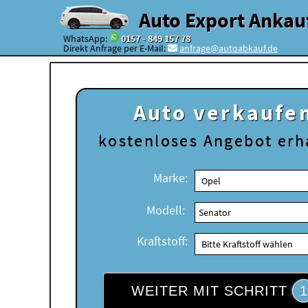
Auto Export Ankau
WhatsApp:
0157 - 849 157 78
Direkt Anfrage per E-Mail:
anfrage@autoabkauf.de
Auto verkaufe
kostenloses
Angebot erh
Marke:
Modell:
Kraftstoff:
WEITER MIT SCHRITT
1