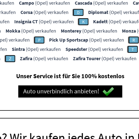
rkaufen
Campo
(Opel) verkaufen
Cascada
(Opel) verkaufen
Ca
erkaufen
Corsa
(Opel) verkaufen
Diplomat
(Opel) verkau
D
aufen
Insignia CT
(Opel) verkaufen
Kadett
(Opel) verkau
K
n
Mokka
(Opel) verkaufen
Monterey
(Opel) verkaufen
Monza
(
pel) verkaufen
Pick Up Sportscap
(Opel) verkaufen
P
R
ufen
Sintra
(Opel) verkaufen
Speedster
(Opel) verkaufen
T
n
Zafira
(Opel) verkaufen
Zafira Tourer
(Opel) verkaufen
Z
Unser Service ist für Sie 100% kostenlos
Auto unverbindlich anbieten!
? Wir kaufen jedes Auto in