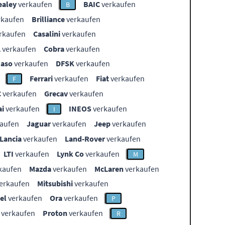
ealey
verkaufen
BAIC
verkaufen
B
rkaufen
Brilliance
verkaufen
rkaufen
Casalini
verkaufen
L
verkaufen
Cobra
verkaufen
aso
verkaufen
DFSK
verkaufen
Ferrari
verkaufen
Fiat
verkaufen
F
C
verkaufen
Grecav
verkaufen
i
verkaufen
INEOS
verkaufen
I
aufen
Jaguar
verkaufen
Jeep
verkaufen
Lancia
verkaufen
Land-Rover
verkaufen
LTI
verkaufen
Lynk Co
verkaufen
M
kaufen
Mazda
verkaufen
McLaren
verkaufen
erkaufen
Mitsubishi
verkaufen
el
verkaufen
Ora
verkaufen
P
verkaufen
Proton
verkaufen
R