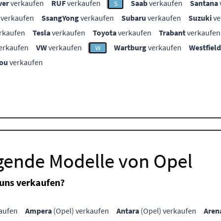
ver
verkaufen
RUF
verkaufen
Saab
verkaufen
Santana
S
verkaufen
SsangYong
verkaufen
Subaru
verkaufen
Suzuki
ve
rkaufen
Tesla
verkaufen
Toyota
verkaufen
Trabant
verkaufen
erkaufen
VW
verkaufen
Wartburg
verkaufen
Westfield
W
ou
verkaufen
lgende Modelle von Opel
 uns verkaufen?
aufen
Ampera
(Opel) verkaufen
Antara
(Opel) verkaufen
Aren