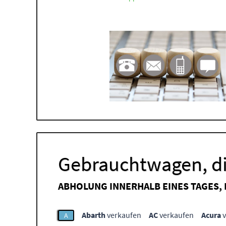
Gebrauchtwagen, di
ABHOLUNG INNERHALB EINES TAGES,
Abarth
verkaufen
AC
verkaufen
Acura
v
A