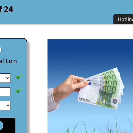
f 24
Hotlin
n
alten