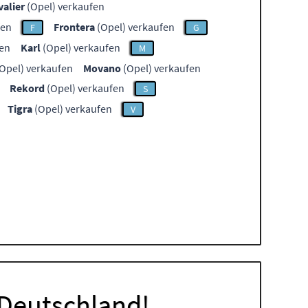
valier
(Opel) verkaufen
fen
Frontera
(Opel) verkaufen
F
G
fen
Karl
(Opel) verkaufen
M
Opel) verkaufen
Movano
(Opel) verkaufen
Rekord
(Opel) verkaufen
S
Tigra
(Opel) verkaufen
V
 Deutschland!