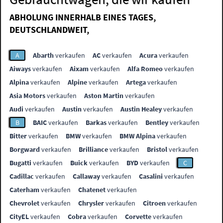
ABHOLUNG INNERHALB EINES TAGES,
DEUTSCHLANDWEIT,
A
Abarth
verkaufen
AC
verkaufen
Acura
verkaufen
Aiways
verkaufen
Aixam
verkaufen
Alfa Romeo
verkaufen
Alpina
verkaufen
Alpine
verkaufen
Artega
verkaufen
Asia Motors
verkaufen
Aston Martin
verkaufen
Audi
verkaufen
Austin
verkaufen
Austin Healey
verkaufen
B
BAIC
verkaufen
Barkas
verkaufen
Bentley
verkaufen
Bitter
verkaufen
BMW
verkaufen
BMW Alpina
verkaufen
Borgward
verkaufen
Brilliance
verkaufen
Bristol
verkaufen
Bugatti
verkaufen
Buick
verkaufen
BYD
verkaufen
C
Cadillac
verkaufen
Callaway
verkaufen
Casalini
verkaufen
Caterham
verkaufen
Chatenet
verkaufen
Chevrolet
verkaufen
Chrysler
verkaufen
Citroen
verkaufen
CityEL
verkaufen
Cobra
verkaufen
Corvette
verkaufen