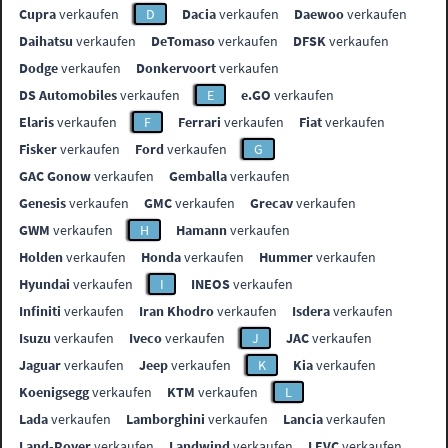
Cupra
verkaufen
D
Dacia
verkaufen
Daewoo
verkaufen
Daihatsu
verkaufen
DeTomaso
verkaufen
DFSK
verkaufen
Dodge
verkaufen
Donkervoort
verkaufen
DS Automobiles
verkaufen
E
e.GO
verkaufen
Elaris
verkaufen
F
Ferrari
verkaufen
Fiat
verkaufen
Fisker
verkaufen
Ford
verkaufen
G
GAC Gonow
verkaufen
Gemballa
verkaufen
Genesis
verkaufen
GMC
verkaufen
Grecav
verkaufen
GWM
verkaufen
H
Hamann
verkaufen
Holden
verkaufen
Honda
verkaufen
Hummer
verkaufen
Hyundai
verkaufen
I
INEOS
verkaufen
Infiniti
verkaufen
Iran Khodro
verkaufen
Isdera
verkaufen
Isuzu
verkaufen
Iveco
verkaufen
J
JAC
verkaufen
Jaguar
verkaufen
Jeep
verkaufen
K
Kia
verkaufen
Koenigsegg
verkaufen
KTM
verkaufen
L
Lada
verkaufen
Lamborghini
verkaufen
Lancia
verkaufen
Land-Rover
verkaufen
Landwind
verkaufen
LEVC
verkaufen