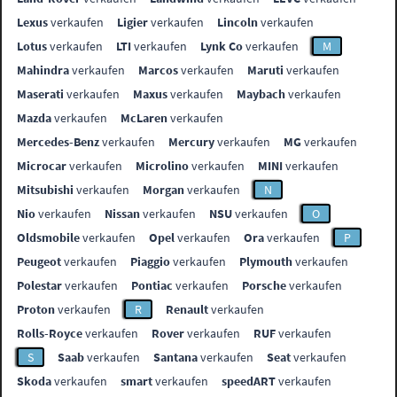
Lexus
verkaufen
Ligier
verkaufen
Lincoln
verkaufen
Lotus
verkaufen
LTI
verkaufen
Lynk Co
verkaufen
M
Mahindra
verkaufen
Marcos
verkaufen
Maruti
verkaufen
Maserati
verkaufen
Maxus
verkaufen
Maybach
verkaufen
Mazda
verkaufen
McLaren
verkaufen
Mercedes-Benz
verkaufen
Mercury
verkaufen
MG
verkaufen
Microcar
verkaufen
Microlino
verkaufen
MINI
verkaufen
Mitsubishi
verkaufen
Morgan
verkaufen
N
Nio
verkaufen
Nissan
verkaufen
NSU
verkaufen
O
Oldsmobile
verkaufen
Opel
verkaufen
Ora
verkaufen
P
Peugeot
verkaufen
Piaggio
verkaufen
Plymouth
verkaufen
Polestar
verkaufen
Pontiac
verkaufen
Porsche
verkaufen
Proton
verkaufen
R
Renault
verkaufen
Rolls-Royce
verkaufen
Rover
verkaufen
RUF
verkaufen
S
Saab
verkaufen
Santana
verkaufen
Seat
verkaufen
Skoda
verkaufen
smart
verkaufen
speedART
verkaufen