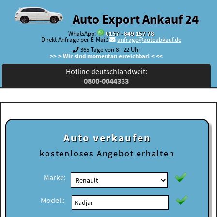
Auto Export Ankauf 24
WhatsApp:
0157 - 849 157 78
Direkt Anfrage per E-Mail:
anfrage@autoabkauf.de
365 Tage von 8 - 22 Uhr
>> > Wir sind momentan erreichbar! < <<
Hotline deutschlandweit:
0800-0044333
Auto verkaufen
kostenloses
Angebot erhalten
Marke:
Modell: