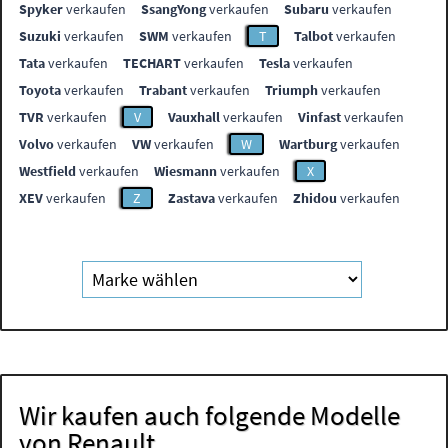
Spyker
verkaufen
SsangYong
verkaufen
Subaru
verkaufen
Suzuki
verkaufen
SWM
verkaufen
T
Talbot
verkaufen
Tata
verkaufen
TECHART
verkaufen
Tesla
verkaufen
Toyota
verkaufen
Trabant
verkaufen
Triumph
verkaufen
TVR
verkaufen
V
Vauxhall
verkaufen
Vinfast
verkaufen
Volvo
verkaufen
VW
verkaufen
W
Wartburg
verkaufen
Westfield
verkaufen
Wiesmann
verkaufen
X
XEV
verkaufen
Z
Zastava
verkaufen
Zhidou
verkaufen
Wir kaufen auch folgende Modelle
von Renault