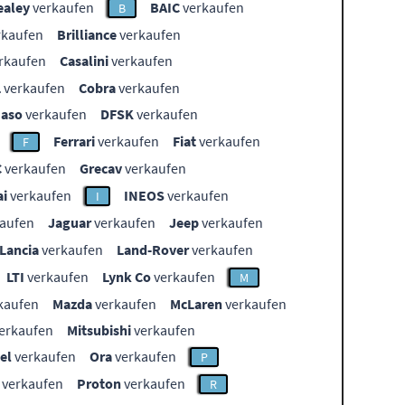
ealey
verkaufen
BAIC
verkaufen
B
rkaufen
Brilliance
verkaufen
rkaufen
Casalini
verkaufen
L
verkaufen
Cobra
verkaufen
aso
verkaufen
DFSK
verkaufen
Ferrari
verkaufen
Fiat
verkaufen
F
C
verkaufen
Grecav
verkaufen
i
verkaufen
INEOS
verkaufen
I
aufen
Jaguar
verkaufen
Jeep
verkaufen
Lancia
verkaufen
Land-Rover
verkaufen
LTI
verkaufen
Lynk Co
verkaufen
M
kaufen
Mazda
verkaufen
McLaren
verkaufen
erkaufen
Mitsubishi
verkaufen
el
verkaufen
Ora
verkaufen
P
verkaufen
Proton
verkaufen
R