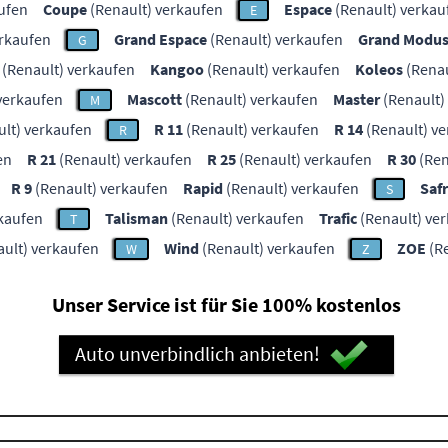
ufen
Coupe
(Renault) verkaufen
Espace
(Renault) verkau
E
erkaufen
Grand Espace
(Renault) verkaufen
Grand Modu
G
(Renault) verkaufen
Kangoo
(Renault) verkaufen
Koleos
(Renau
verkaufen
Mascott
(Renault) verkaufen
Master
(Renault)
M
lt) verkaufen
R 11
(Renault) verkaufen
R 14
(Renault) v
R
en
R 21
(Renault) verkaufen
R 25
(Renault) verkaufen
R 30
(Ren
R 9
(Renault) verkaufen
Rapid
(Renault) verkaufen
Saf
S
rkaufen
Talisman
(Renault) verkaufen
Trafic
(Renault) ve
T
ult) verkaufen
Wind
(Renault) verkaufen
ZOE
(Re
W
Z
Unser Service ist für Sie 100% kostenlos
Auto unverbindlich anbieten!