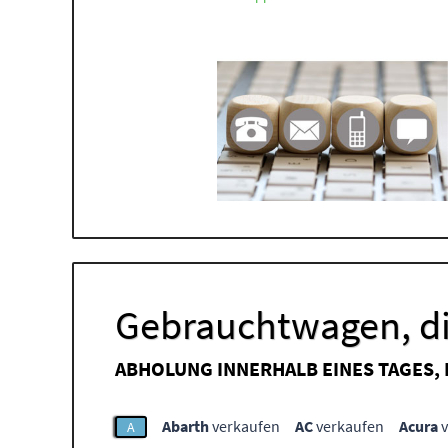
Gebrauchtwagen, di
ABHOLUNG INNERHALB EINES TAGES,
Abarth
verkaufen
AC
verkaufen
Acura
v
A