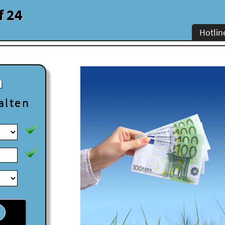
f 24
Hotlin
n
alten