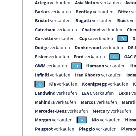
Artega
verkaufen
Asia Motors
verkaufen
Asto
Barkas
verkaufen
Bentley
verkaufen
Bitter
ve
Bristol
verkaufen
Bugatti
verkaufen
Buick
ve
Caterham
verkaufen
Chatenet
verkaufen
Che
Corvette
verkaufen
Cupra
verkaufen
D
D
Dodge
verkaufen
Donkervoort
verkaufen
DS 
Fisker
verkaufen
Ford
verkaufen
GAC 
G
GWM
verkaufen
Hamann
verkaufen
Ho
H
Infiniti
verkaufen
Iran Khodro
verkaufen
Isde
Kia
verkaufen
Koenigsegg
verkaufen
K
Landwind
verkaufen
LEVC
verkaufen
Lexus
ve
Mahindra
verkaufen
Marcos
verkaufen
Maruti
Mercedes-Benz
verkaufen
Mercury
verkaufen
Morgan
verkaufen
Nio
verkaufen
Niss
N
Peugeot
verkaufen
Piaggio
verkaufen
Plymo