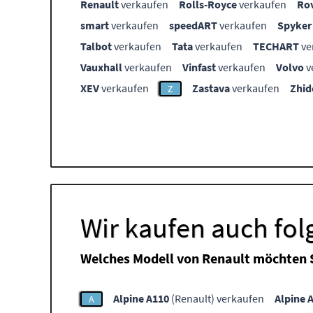
Renault
verkaufen
Rolls-Royce
verkaufen
Ro
smart
verkaufen
speedART
verkaufen
Spyker
Talbot
verkaufen
Tata
verkaufen
TECHART
ve
Vauxhall
verkaufen
Vinfast
verkaufen
Volvo
v
XEV
verkaufen
Zastava
verkaufen
Zhid
Z
Wir kaufen auch fo
Welches Modell von Renault möchten 
Alpine A110
(Renault) verkaufen
Alpine 
A