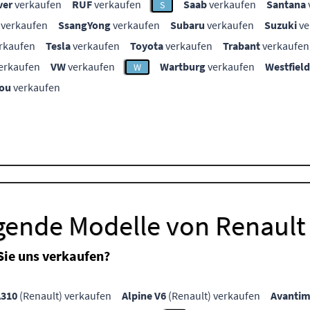
ver
verkaufen
RUF
verkaufen
Saab
verkaufen
Santana
S
verkaufen
SsangYong
verkaufen
Subaru
verkaufen
Suzuki
ve
rkaufen
Tesla
verkaufen
Toyota
verkaufen
Trabant
verkaufen
erkaufen
VW
verkaufen
Wartburg
verkaufen
Westfield
W
ou
verkaufen
lgende Modelle von Renault
Sie uns verkaufen?
A310
(Renault) verkaufen
Alpine V6
(Renault) verkaufen
Avanti