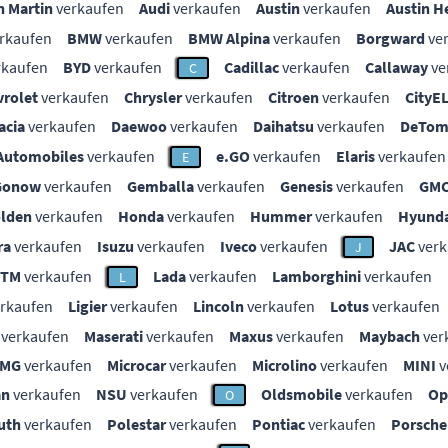
n Martin
verkaufen
Audi
verkaufen
Austin
verkaufen
Austin H
rkaufen
BMW
verkaufen
BMW Alpina
verkaufen
Borgward
ve
rkaufen
BYD
verkaufen
Cadillac
verkaufen
Callaway
ve
C
vrolet
verkaufen
Chrysler
verkaufen
Citroen
verkaufen
CityE
acia
verkaufen
Daewoo
verkaufen
Daihatsu
verkaufen
DeTom
Automobiles
verkaufen
e.GO
verkaufen
Elaris
verkaufen
E
Gonow
verkaufen
Gemballa
verkaufen
Genesis
verkaufen
GM
lden
verkaufen
Honda
verkaufen
Hummer
verkaufen
Hyunda
ra
verkaufen
Isuzu
verkaufen
Iveco
verkaufen
JAC
verk
J
KTM
verkaufen
Lada
verkaufen
Lamborghini
verkaufen
L
rkaufen
Ligier
verkaufen
Lincoln
verkaufen
Lotus
verkaufen
verkaufen
Maserati
verkaufen
Maxus
verkaufen
Maybach
ver
MG
verkaufen
Microcar
verkaufen
Microlino
verkaufen
MINI
v
an
verkaufen
NSU
verkaufen
Oldsmobile
verkaufen
Op
O
uth
verkaufen
Polestar
verkaufen
Pontiac
verkaufen
Porsche