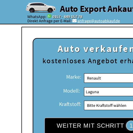
Auto Export Ankau
WhatsApp:
0157 - 849 157 78
Direkt Anfrage per E-Mail:
anfrage@autoabkauf.de
Auto verkaufe
kostenloses
Angebot erh
Marke:
Modell:
Kraftstoff:
WEITER MIT SCHRITT
1