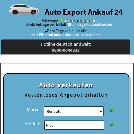
Auto Export Ankauf 24
WhatsApp:
0157 - 849 157 78
Direkt Anfrage per E-Mail:
anfrage@autoabkauf.de
365 Tage von 8 - 22 Uhr
>> > Wir sind momentan erreichbar! < <<
Hotline deutschlandweit:
0800-0044333
Auto verkaufen
kostenloses
Angebot erhalten
Marke:
Modell: