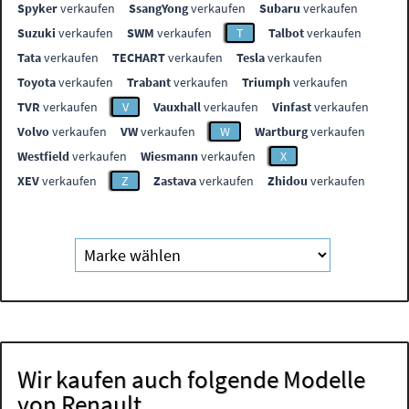
Spyker
verkaufen
SsangYong
verkaufen
Subaru
verkaufen
Suzuki
verkaufen
SWM
verkaufen
T
Talbot
verkaufen
Tata
verkaufen
TECHART
verkaufen
Tesla
verkaufen
Toyota
verkaufen
Trabant
verkaufen
Triumph
verkaufen
TVR
verkaufen
V
Vauxhall
verkaufen
Vinfast
verkaufen
Volvo
verkaufen
VW
verkaufen
W
Wartburg
verkaufen
Westfield
verkaufen
Wiesmann
verkaufen
X
XEV
verkaufen
Z
Zastava
verkaufen
Zhidou
verkaufen
Wir kaufen auch folgende Modelle
von Renault