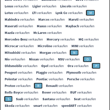
Lexus
verkaufen
Ligier
verkaufen
Lincoln
verkaufen
Lotus
verkaufen
LTI
verkaufen
Lynk Co
verkaufen
M
Mahindra
verkaufen
Marcos
verkaufen
Maruti
verkaufen
Maserati
verkaufen
Maxus
verkaufen
Maybach
verkaufen
Mazda
verkaufen
McLaren
verkaufen
Mercedes-Benz
verkaufen
Mercury
verkaufen
MG
verkaufen
Microcar
verkaufen
Microlino
verkaufen
MINI
verkaufen
Mitsubishi
verkaufen
Morgan
verkaufen
N
Nio
verkaufen
Nissan
verkaufen
NSU
verkaufen
O
Oldsmobile
verkaufen
Opel
verkaufen
Ora
verkaufen
P
Peugeot
verkaufen
Piaggio
verkaufen
Plymouth
verkaufen
Polestar
verkaufen
Pontiac
verkaufen
Porsche
verkaufen
Proton
verkaufen
R
Renault
verkaufen
Rolls-Royce
verkaufen
Rover
verkaufen
RUF
verkaufen
S
Saab
verkaufen
Santana
verkaufen
Seat
verkaufen
Skoda
verkaufen
smart
verkaufen
speedART
verkaufen