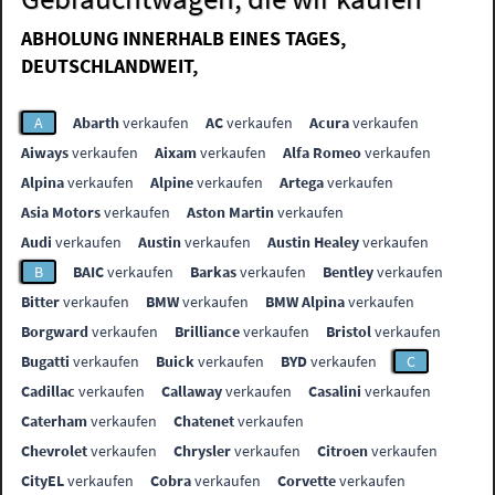
ABHOLUNG INNERHALB EINES TAGES,
DEUTSCHLANDWEIT,
A
Abarth
verkaufen
AC
verkaufen
Acura
verkaufen
Aiways
verkaufen
Aixam
verkaufen
Alfa Romeo
verkaufen
Alpina
verkaufen
Alpine
verkaufen
Artega
verkaufen
Asia Motors
verkaufen
Aston Martin
verkaufen
Audi
verkaufen
Austin
verkaufen
Austin Healey
verkaufen
B
BAIC
verkaufen
Barkas
verkaufen
Bentley
verkaufen
Bitter
verkaufen
BMW
verkaufen
BMW Alpina
verkaufen
Borgward
verkaufen
Brilliance
verkaufen
Bristol
verkaufen
Bugatti
verkaufen
Buick
verkaufen
BYD
verkaufen
C
Cadillac
verkaufen
Callaway
verkaufen
Casalini
verkaufen
Caterham
verkaufen
Chatenet
verkaufen
Chevrolet
verkaufen
Chrysler
verkaufen
Citroen
verkaufen
CityEL
verkaufen
Cobra
verkaufen
Corvette
verkaufen