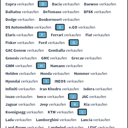
Cupra
verkaufen
D
Dacia
verkaufen
Daewoo
verkaufen
Daihatsu
verkaufen
DeTomaso
verkaufen
DFSK
verkaufen
Dodge
verkaufen
Donkervoort
verkaufen
DS Automobiles
verkaufen
E
e.GO
verkaufen
Elaris
verkaufen
F
Ferrari
verkaufen
Fiat
verkaufen
Fisker
verkaufen
Ford
verkaufen
G
GAC Gonow
verkaufen
Gemballa
verkaufen
Genesis
verkaufen
GMC
verkaufen
Grecav
verkaufen
GWM
verkaufen
H
Hamann
verkaufen
Holden
verkaufen
Honda
verkaufen
Hummer
verkaufen
Hyundai
verkaufen
I
INEOS
verkaufen
Infiniti
verkaufen
Iran Khodro
verkaufen
Isdera
verkaufen
Isuzu
verkaufen
Iveco
verkaufen
J
JAC
verkaufen
Jaguar
verkaufen
Jeep
verkaufen
K
Kia
verkaufen
Koenigsegg
verkaufen
KTM
verkaufen
L
Lada
verkaufen
Lamborghini
verkaufen
Lancia
verkaufen
Land-Rover
verkaufen
Landwind
verkaufen
LEVC
verkaufen