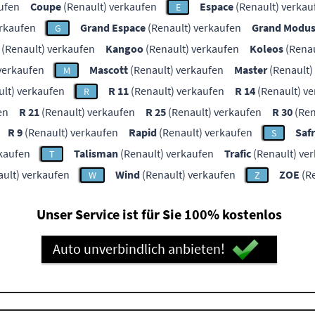
ufen
Coupe
(Renault) verkaufen
Espace
(Renault) verkau
E
erkaufen
Grand Espace
(Renault) verkaufen
Grand Modu
G
(Renault) verkaufen
Kangoo
(Renault) verkaufen
Koleos
(Renau
verkaufen
Mascott
(Renault) verkaufen
Master
(Renault)
M
lt) verkaufen
R 11
(Renault) verkaufen
R 14
(Renault) v
R
en
R 21
(Renault) verkaufen
R 25
(Renault) verkaufen
R 30
(Ren
R 9
(Renault) verkaufen
Rapid
(Renault) verkaufen
Saf
S
rkaufen
Talisman
(Renault) verkaufen
Trafic
(Renault) ve
T
ult) verkaufen
Wind
(Renault) verkaufen
ZOE
(Re
W
Z
Unser Service ist für Sie 100% kostenlos
Auto unverbindlich anbieten!