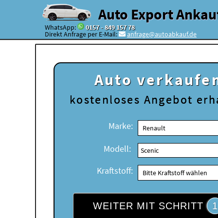
Auto Export Ankau
WhatsApp:
0157 - 849 157 78
Direkt Anfrage per E-Mail:
anfrage@autoabkauf.de
Auto verkaufe
kostenloses
Angebot erh
Marke:
Modell:
Kraftstoff:
WEITER MIT SCHRITT
1