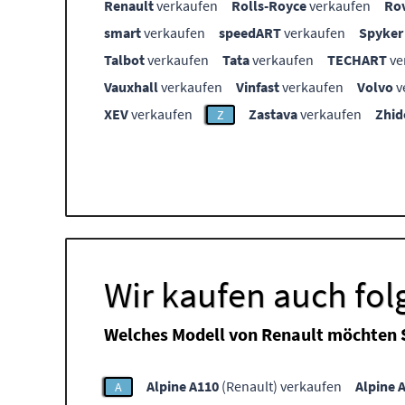
Renault
verkaufen
Rolls-Royce
verkaufen
Ro
smart
verkaufen
speedART
verkaufen
Spyker
Talbot
verkaufen
Tata
verkaufen
TECHART
ve
Vauxhall
verkaufen
Vinfast
verkaufen
Volvo
v
XEV
verkaufen
Zastava
verkaufen
Zhid
Z
Wir kaufen auch fo
Welches Modell von Renault möchten 
Alpine A110
(Renault) verkaufen
Alpine 
A