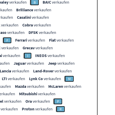
ealey
verkaufen
BAIC
verkaufen
B
rkaufen
Brilliance
verkaufen
rkaufen
Casalini
verkaufen
L
verkaufen
Cobra
verkaufen
aso
verkaufen
DFSK
verkaufen
Ferrari
verkaufen
Fiat
verkaufen
F
C
verkaufen
Grecav
verkaufen
i
verkaufen
INEOS
verkaufen
I
aufen
Jaguar
verkaufen
Jeep
verkaufen
Lancia
verkaufen
Land-Rover
verkaufen
LTI
verkaufen
Lynk Co
verkaufen
M
kaufen
Mazda
verkaufen
McLaren
verkaufen
erkaufen
Mitsubishi
verkaufen
el
verkaufen
Ora
verkaufen
P
verkaufen
Proton
verkaufen
R