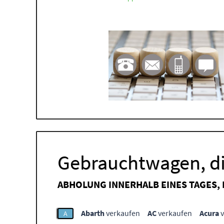
Gebrauchtwagen, di
ABHOLUNG INNERHALB EINES TAGES,
Abarth
verkaufen
AC
verkaufen
Acura
v
A