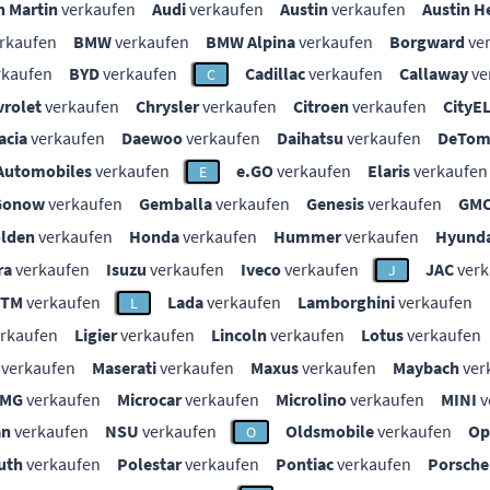
n Martin
verkaufen
Audi
verkaufen
Austin
verkaufen
Austin H
rkaufen
BMW
verkaufen
BMW Alpina
verkaufen
Borgward
ve
rkaufen
BYD
verkaufen
Cadillac
verkaufen
Callaway
ve
C
vrolet
verkaufen
Chrysler
verkaufen
Citroen
verkaufen
CityE
acia
verkaufen
Daewoo
verkaufen
Daihatsu
verkaufen
DeTom
Automobiles
verkaufen
e.GO
verkaufen
Elaris
verkaufen
E
Gonow
verkaufen
Gemballa
verkaufen
Genesis
verkaufen
GM
lden
verkaufen
Honda
verkaufen
Hummer
verkaufen
Hyunda
ra
verkaufen
Isuzu
verkaufen
Iveco
verkaufen
JAC
verk
J
KTM
verkaufen
Lada
verkaufen
Lamborghini
verkaufen
L
rkaufen
Ligier
verkaufen
Lincoln
verkaufen
Lotus
verkaufen
verkaufen
Maserati
verkaufen
Maxus
verkaufen
Maybach
ver
MG
verkaufen
Microcar
verkaufen
Microlino
verkaufen
MINI
v
an
verkaufen
NSU
verkaufen
Oldsmobile
verkaufen
Op
O
uth
verkaufen
Polestar
verkaufen
Pontiac
verkaufen
Porsche