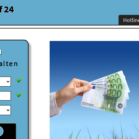
f 24
Hotlin
n
alten