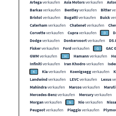
Artega
verkaufen
Asia Motors
verkaufen
Asto
Barkas
verkaufen
Bentley
verkaufen
Bitter
ve
Bristol
verkaufen
Bugatti
verkaufen
Buick
ve
Caterham
verkaufen
Chatenet
verkaufen
Che
Corvette
verkaufen
Cupra
verkaufen
D
D
Dodge
verkaufen
Donkervoort
verkaufen
DS 
Fisker
verkaufen
Ford
verkaufen
GAC 
G
GWM
verkaufen
Hamann
verkaufen
Ho
H
Infiniti
verkaufen
Iran Khodro
verkaufen
Isde
Kia
verkaufen
Koenigsegg
verkaufen
K
Landwind
verkaufen
LEVC
verkaufen
Lexus
ve
Mahindra
verkaufen
Marcos
verkaufen
Maruti
Mercedes-Benz
verkaufen
Mercury
verkaufen
Morgan
verkaufen
Nio
verkaufen
Niss
N
Peugeot
verkaufen
Piaggio
verkaufen
Plymo