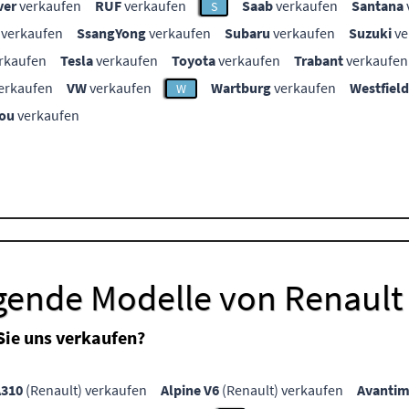
ver
verkaufen
RUF
verkaufen
Saab
verkaufen
Santana
S
verkaufen
SsangYong
verkaufen
Subaru
verkaufen
Suzuki
ve
rkaufen
Tesla
verkaufen
Toyota
verkaufen
Trabant
verkaufen
erkaufen
VW
verkaufen
Wartburg
verkaufen
Westfield
W
ou
verkaufen
lgende Modelle von Renault
Sie uns verkaufen?
A310
(Renault) verkaufen
Alpine V6
(Renault) verkaufen
Avanti