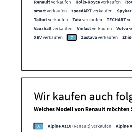
Renault
verkaufen
Rolls-Royce
verkaufen
Ro
smart
verkaufen
speedART
verkaufen
Spyker
Talbot
verkaufen
Tata
verkaufen
TECHART
ve
Vauxhall
verkaufen
Vinfast
verkaufen
Volvo
v
XEV
verkaufen
Zastava
verkaufen
Zhid
Z
Wir kaufen auch fo
Welches Modell von Renault möchten 
Alpine A110
(Renault) verkaufen
Alpine 
A