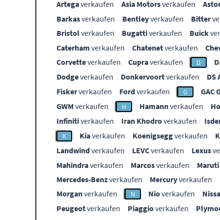
Artega
verkaufen
Asia Motors
verkaufen
Asto
Barkas
verkaufen
Bentley
verkaufen
Bitter
ve
Bristol
verkaufen
Bugatti
verkaufen
Buick
ve
Caterham
verkaufen
Chatenet
verkaufen
Che
Corvette
verkaufen
Cupra
verkaufen
D
D
Dodge
verkaufen
Donkervoort
verkaufen
DS 
Fisker
verkaufen
Ford
verkaufen
GAC 
G
GWM
verkaufen
Hamann
verkaufen
Ho
H
Infiniti
verkaufen
Iran Khodro
verkaufen
Isde
Kia
verkaufen
Koenigsegg
verkaufen
K
Landwind
verkaufen
LEVC
verkaufen
Lexus
ve
Mahindra
verkaufen
Marcos
verkaufen
Maruti
Mercedes-Benz
verkaufen
Mercury
verkaufen
Morgan
verkaufen
Nio
verkaufen
Niss
N
Peugeot
verkaufen
Piaggio
verkaufen
Plymo