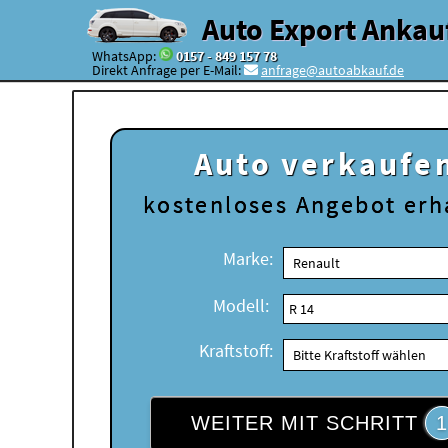
Auto Export Ankau
WhatsApp:
0157 - 849 157 78
Direkt Anfrage per E-Mail:
anfrage@autoabkauf.de
Auto verkaufe
kostenloses
Angebot erh
Marke:
Modell:
Kraftstoff:
WEITER MIT SCHRITT
1