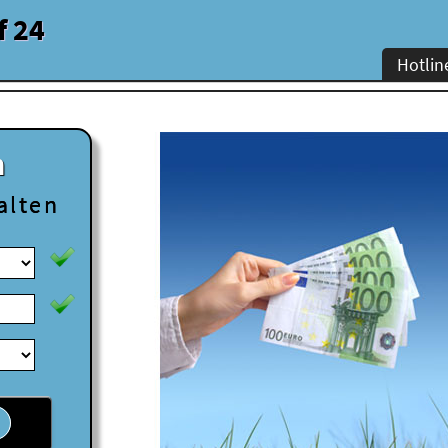
f 24
Hotlin
n
alten