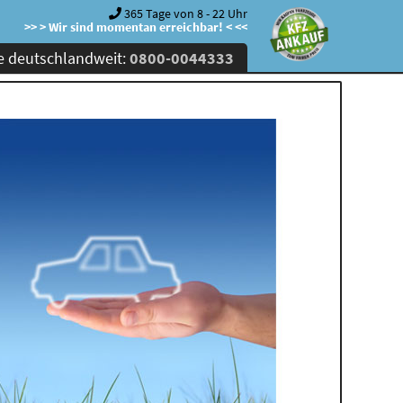
365 Tage von 8 - 22 Uhr
>> > Wir sind momentan erreichbar! < <<
e deutschlandweit:
0800-0044333