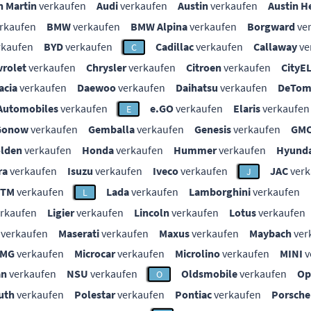
n Martin
verkaufen
Audi
verkaufen
Austin
verkaufen
Austin H
rkaufen
BMW
verkaufen
BMW Alpina
verkaufen
Borgward
ve
rkaufen
BYD
verkaufen
Cadillac
verkaufen
Callaway
ve
C
vrolet
verkaufen
Chrysler
verkaufen
Citroen
verkaufen
CityE
acia
verkaufen
Daewoo
verkaufen
Daihatsu
verkaufen
DeTom
Automobiles
verkaufen
e.GO
verkaufen
Elaris
verkaufen
E
Gonow
verkaufen
Gemballa
verkaufen
Genesis
verkaufen
GM
lden
verkaufen
Honda
verkaufen
Hummer
verkaufen
Hyunda
ra
verkaufen
Isuzu
verkaufen
Iveco
verkaufen
JAC
verk
J
KTM
verkaufen
Lada
verkaufen
Lamborghini
verkaufen
L
rkaufen
Ligier
verkaufen
Lincoln
verkaufen
Lotus
verkaufen
verkaufen
Maserati
verkaufen
Maxus
verkaufen
Maybach
ver
MG
verkaufen
Microcar
verkaufen
Microlino
verkaufen
MINI
v
an
verkaufen
NSU
verkaufen
Oldsmobile
verkaufen
Op
O
uth
verkaufen
Polestar
verkaufen
Pontiac
verkaufen
Porsche