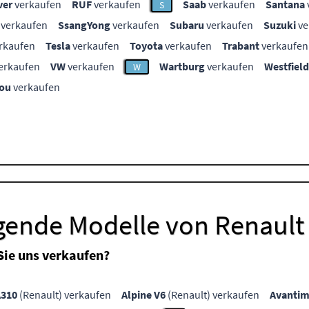
ver
verkaufen
RUF
verkaufen
Saab
verkaufen
Santana
S
verkaufen
SsangYong
verkaufen
Subaru
verkaufen
Suzuki
ve
rkaufen
Tesla
verkaufen
Toyota
verkaufen
Trabant
verkaufen
erkaufen
VW
verkaufen
Wartburg
verkaufen
Westfield
W
ou
verkaufen
lgende Modelle von Renault
Sie uns verkaufen?
A310
(Renault) verkaufen
Alpine V6
(Renault) verkaufen
Avanti