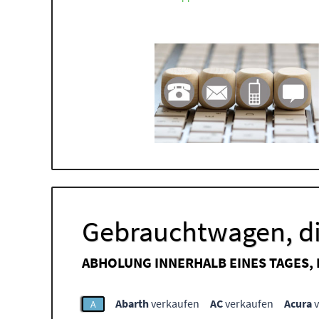
Gebrauchtwagen, di
ABHOLUNG INNERHALB EINES TAGES,
Abarth
verkaufen
AC
verkaufen
Acura
v
A