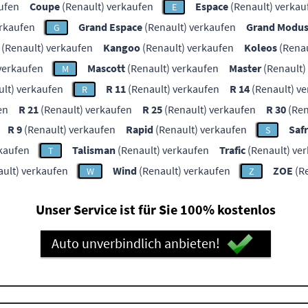
ufen
Coupe
(Renault) verkaufen
Espace
(Renault) verkau
E
erkaufen
Grand Espace
(Renault) verkaufen
Grand Modu
G
(Renault) verkaufen
Kangoo
(Renault) verkaufen
Koleos
(Renau
verkaufen
Mascott
(Renault) verkaufen
Master
(Renault)
M
lt) verkaufen
R 11
(Renault) verkaufen
R 14
(Renault) v
R
en
R 21
(Renault) verkaufen
R 25
(Renault) verkaufen
R 30
(Ren
R 9
(Renault) verkaufen
Rapid
(Renault) verkaufen
Saf
S
rkaufen
Talisman
(Renault) verkaufen
Trafic
(Renault) ve
T
ult) verkaufen
Wind
(Renault) verkaufen
ZOE
(Re
W
Z
Unser Service ist für Sie 100% kostenlos
Auto unverbindlich anbieten!