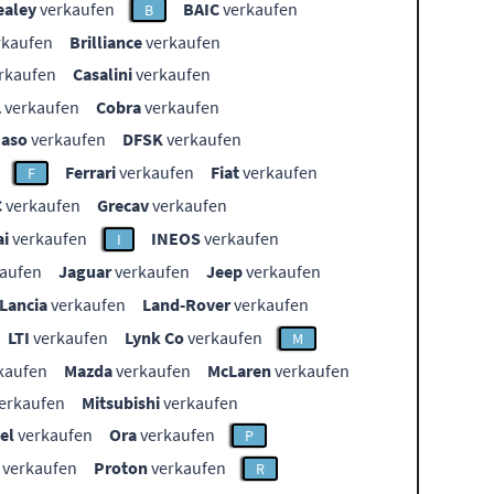
ealey
verkaufen
BAIC
verkaufen
B
rkaufen
Brilliance
verkaufen
rkaufen
Casalini
verkaufen
L
verkaufen
Cobra
verkaufen
aso
verkaufen
DFSK
verkaufen
Ferrari
verkaufen
Fiat
verkaufen
F
C
verkaufen
Grecav
verkaufen
i
verkaufen
INEOS
verkaufen
I
aufen
Jaguar
verkaufen
Jeep
verkaufen
Lancia
verkaufen
Land-Rover
verkaufen
LTI
verkaufen
Lynk Co
verkaufen
M
kaufen
Mazda
verkaufen
McLaren
verkaufen
erkaufen
Mitsubishi
verkaufen
el
verkaufen
Ora
verkaufen
P
verkaufen
Proton
verkaufen
R