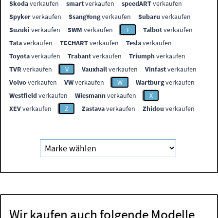
Skoda
verkaufen
smart
verkaufen
speedART
verkaufen
Spyker
verkaufen
SsangYong
verkaufen
Subaru
verkaufen
Suzuki
verkaufen
SWM
verkaufen
T
Talbot
verkaufen
Tata
verkaufen
TECHART
verkaufen
Tesla
verkaufen
Toyota
verkaufen
Trabant
verkaufen
Triumph
verkaufen
TVR
verkaufen
V
Vauxhall
verkaufen
Vinfast
verkaufen
Volvo
verkaufen
VW
verkaufen
W
Wartburg
verkaufen
Westfield
verkaufen
Wiesmann
verkaufen
X
XEV
verkaufen
Z
Zastava
verkaufen
Zhidou
verkaufen
Wir kaufen auch folgende Modelle