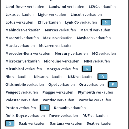
Land-Rover
verkaufen
Landwind
verkaufen
LEVC
verkaufen
Lexus
verkaufen
Ligier
verkaufen
Lincoln
verkaufen
Lotus
verkaufen
LTI
verkaufen
Lynk Co
verkaufen
M
Mahindra
verkaufen
Marcos
verkaufen
Maruti
verkaufen
Maserati
verkaufen
Maxus
verkaufen
Maybach
verkaufen
Mazda
verkaufen
McLaren
verkaufen
Mercedes-Benz
verkaufen
Mercury
verkaufen
MG
verkaufen
Microcar
verkaufen
Microlino
verkaufen
MINI
verkaufen
Mitsubishi
verkaufen
Morgan
verkaufen
N
Nio
verkaufen
Nissan
verkaufen
NSU
verkaufen
O
Oldsmobile
verkaufen
Opel
verkaufen
Ora
verkaufen
P
Peugeot
verkaufen
Piaggio
verkaufen
Plymouth
verkaufen
Polestar
verkaufen
Pontiac
verkaufen
Porsche
verkaufen
Proton
verkaufen
R
Renault
verkaufen
Rolls-Royce
verkaufen
Rover
verkaufen
RUF
verkaufen
S
Saab
verkaufen
Santana
verkaufen
Seat
verkaufen