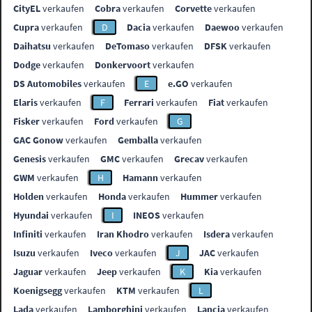
CityEL
verkaufen
Cobra
verkaufen
Corvette
verkaufen
Cupra
verkaufen
D
Dacia
verkaufen
Daewoo
verkaufen
Daihatsu
verkaufen
DeTomaso
verkaufen
DFSK
verkaufen
Dodge
verkaufen
Donkervoort
verkaufen
DS Automobiles
verkaufen
E
e.GO
verkaufen
Elaris
verkaufen
F
Ferrari
verkaufen
Fiat
verkaufen
Fisker
verkaufen
Ford
verkaufen
G
GAC Gonow
verkaufen
Gemballa
verkaufen
Genesis
verkaufen
GMC
verkaufen
Grecav
verkaufen
GWM
verkaufen
H
Hamann
verkaufen
Holden
verkaufen
Honda
verkaufen
Hummer
verkaufen
Hyundai
verkaufen
I
INEOS
verkaufen
Infiniti
verkaufen
Iran Khodro
verkaufen
Isdera
verkaufen
Isuzu
verkaufen
Iveco
verkaufen
J
JAC
verkaufen
Jaguar
verkaufen
Jeep
verkaufen
K
Kia
verkaufen
Koenigsegg
verkaufen
KTM
verkaufen
L
Lada
verkaufen
Lamborghini
verkaufen
Lancia
verkaufen