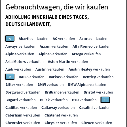
Gebrauchtwagen, die wir kaufen
ABHOLUNG INNERHALB EINES TAGES,
DEUTSCHLANDWEIT,
A
Abarth
verkaufen
AC
verkaufen
Acura
verkaufen
Aiways
verkaufen
Aixam
verkaufen
Alfa Romeo
verkaufen
Alpina
verkaufen
Alpine
verkaufen
Artega
verkaufen
Asia Motors
verkaufen
Aston Martin
verkaufen
Audi
verkaufen
Austin
verkaufen
Austin Healey
verkaufen
B
BAIC
verkaufen
Barkas
verkaufen
Bentley
verkaufen
Bitter
verkaufen
BMW
verkaufen
BMW Alpina
verkaufen
Borgward
verkaufen
Brilliance
verkaufen
Bristol
verkaufen
Bugatti
verkaufen
Buick
verkaufen
BYD
verkaufen
C
Cadillac
verkaufen
Callaway
verkaufen
Casalini
verkaufen
Caterham
verkaufen
Chatenet
verkaufen
Chevrolet
verkaufen
Chrysler
verkaufen
Citroen
verkaufen