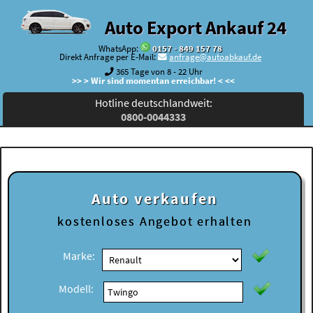
Auto Export Ankauf 24
WhatsApp:
0157 - 849 157 78
Direkt Anfrage per E-Mail:
anfrage@autoabkauf.de
365 Tage von 8 - 22 Uhr
>> > Wir sind momentan erreichbar! < <<
Hotline deutschlandweit:
0800-0044333
Auto verkaufen
kostenloses
Angebot erhalten
Marke:
Modell: