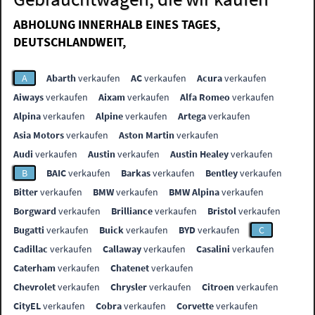
ABHOLUNG INNERHALB EINES TAGES,
DEUTSCHLANDWEIT,
A
Abarth
verkaufen
AC
verkaufen
Acura
verkaufen
Aiways
verkaufen
Aixam
verkaufen
Alfa Romeo
verkaufen
Alpina
verkaufen
Alpine
verkaufen
Artega
verkaufen
Asia Motors
verkaufen
Aston Martin
verkaufen
Audi
verkaufen
Austin
verkaufen
Austin Healey
verkaufen
B
BAIC
verkaufen
Barkas
verkaufen
Bentley
verkaufen
Bitter
verkaufen
BMW
verkaufen
BMW Alpina
verkaufen
Borgward
verkaufen
Brilliance
verkaufen
Bristol
verkaufen
Bugatti
verkaufen
Buick
verkaufen
BYD
verkaufen
C
Cadillac
verkaufen
Callaway
verkaufen
Casalini
verkaufen
Caterham
verkaufen
Chatenet
verkaufen
Chevrolet
verkaufen
Chrysler
verkaufen
Citroen
verkaufen
CityEL
verkaufen
Cobra
verkaufen
Corvette
verkaufen