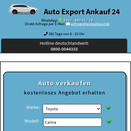
Auto Export Ankauf 24
WhatsApp:
0157 - 849 157 78
Direkt Anfrage per E-Mail:
anfrage@autoabkauf.de
365 Tage von 8 - 22 Uhr
Hotline deutschlandweit:
0800-0044333
Auto verkaufen
kostenloses
Angebot erhalten
Marke:
Modell: