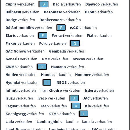
Cupra
verkaufen
D
Dacia
verkaufen
Daewoo
verkaufen
Daihatsu
verkaufen
DeTomaso
verkaufen
DFSK
verkaufen
Dodge
verkaufen
Donkervoort
verkaufen
DS Automobiles
verkaufen
E
e.GO
verkaufen
Elaris
verkaufen
F
Ferrari
verkaufen
Fiat
verkaufen
Fisker
verkaufen
Ford
verkaufen
G
GAC Gonow
verkaufen
Gemballa
verkaufen
Genesis
verkaufen
GMC
verkaufen
Grecav
verkaufen
GWM
verkaufen
H
Hamann
verkaufen
Holden
verkaufen
Honda
verkaufen
Hummer
verkaufen
Hyundai
verkaufen
I
INEOS
verkaufen
Infiniti
verkaufen
Iran Khodro
verkaufen
Isdera
verkaufen
Isuzu
verkaufen
Iveco
verkaufen
J
JAC
verkaufen
Jaguar
verkaufen
Jeep
verkaufen
K
Kia
verkaufen
Koenigsegg
verkaufen
KTM
verkaufen
L
Lada
verkaufen
Lamborghini
verkaufen
Lancia
verkaufen
Land-Rover
verkaufen
Landwind
verkaufen
LEVC
verkaufen