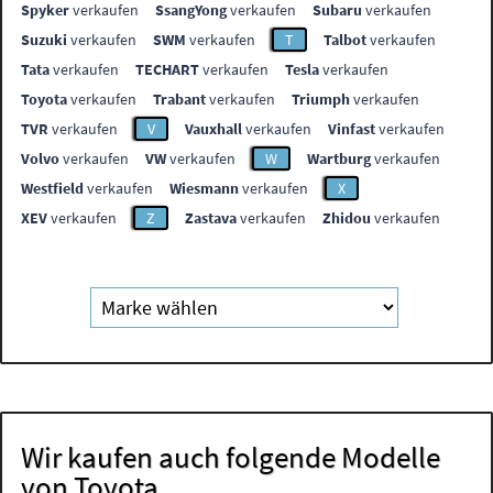
Spyker
verkaufen
SsangYong
verkaufen
Subaru
verkaufen
Suzuki
verkaufen
SWM
verkaufen
T
Talbot
verkaufen
Tata
verkaufen
TECHART
verkaufen
Tesla
verkaufen
Toyota
verkaufen
Trabant
verkaufen
Triumph
verkaufen
TVR
verkaufen
V
Vauxhall
verkaufen
Vinfast
verkaufen
Volvo
verkaufen
VW
verkaufen
W
Wartburg
verkaufen
Westfield
verkaufen
Wiesmann
verkaufen
X
XEV
verkaufen
Z
Zastava
verkaufen
Zhidou
verkaufen
Wir kaufen auch folgende Modelle
von Toyota