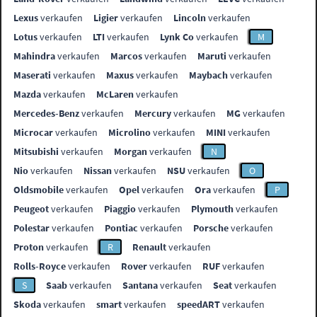
Lexus
verkaufen
Ligier
verkaufen
Lincoln
verkaufen
Lotus
verkaufen
LTI
verkaufen
Lynk Co
verkaufen
M
Mahindra
verkaufen
Marcos
verkaufen
Maruti
verkaufen
Maserati
verkaufen
Maxus
verkaufen
Maybach
verkaufen
Mazda
verkaufen
McLaren
verkaufen
Mercedes-Benz
verkaufen
Mercury
verkaufen
MG
verkaufen
Microcar
verkaufen
Microlino
verkaufen
MINI
verkaufen
Mitsubishi
verkaufen
Morgan
verkaufen
N
Nio
verkaufen
Nissan
verkaufen
NSU
verkaufen
O
Oldsmobile
verkaufen
Opel
verkaufen
Ora
verkaufen
P
Peugeot
verkaufen
Piaggio
verkaufen
Plymouth
verkaufen
Polestar
verkaufen
Pontiac
verkaufen
Porsche
verkaufen
Proton
verkaufen
R
Renault
verkaufen
Rolls-Royce
verkaufen
Rover
verkaufen
RUF
verkaufen
S
Saab
verkaufen
Santana
verkaufen
Seat
verkaufen
Skoda
verkaufen
smart
verkaufen
speedART
verkaufen