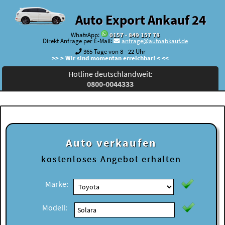
Auto Export Ankauf 24
WhatsApp:
0157 - 849 157 78
Direkt Anfrage per E-Mail:
anfrage@autoabkauf.de
365 Tage von 8 - 22 Uhr
>> > Wir sind momentan erreichbar! < <<
Hotline deutschlandweit:
0800-0044333
Auto verkaufen
kostenloses
Angebot erhalten
Marke:
Modell: