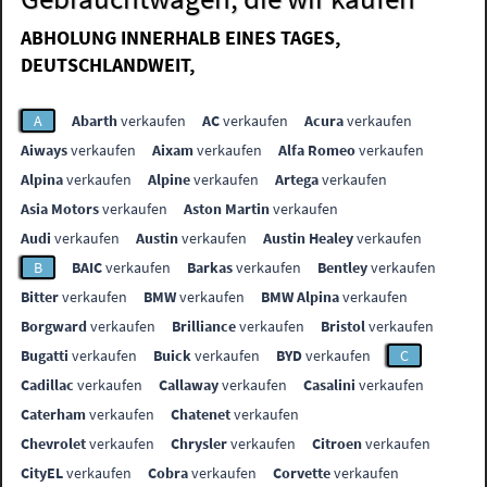
ABHOLUNG INNERHALB EINES TAGES,
DEUTSCHLANDWEIT,
A
Abarth
verkaufen
AC
verkaufen
Acura
verkaufen
Aiways
verkaufen
Aixam
verkaufen
Alfa Romeo
verkaufen
Alpina
verkaufen
Alpine
verkaufen
Artega
verkaufen
Asia Motors
verkaufen
Aston Martin
verkaufen
Audi
verkaufen
Austin
verkaufen
Austin Healey
verkaufen
B
BAIC
verkaufen
Barkas
verkaufen
Bentley
verkaufen
Bitter
verkaufen
BMW
verkaufen
BMW Alpina
verkaufen
Borgward
verkaufen
Brilliance
verkaufen
Bristol
verkaufen
Bugatti
verkaufen
Buick
verkaufen
BYD
verkaufen
C
Cadillac
verkaufen
Callaway
verkaufen
Casalini
verkaufen
Caterham
verkaufen
Chatenet
verkaufen
Chevrolet
verkaufen
Chrysler
verkaufen
Citroen
verkaufen
CityEL
verkaufen
Cobra
verkaufen
Corvette
verkaufen