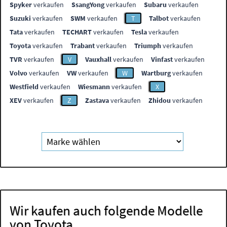
Spyker
verkaufen
SsangYong
verkaufen
Subaru
verkaufen
Suzuki
verkaufen
SWM
verkaufen
T
Talbot
verkaufen
Tata
verkaufen
TECHART
verkaufen
Tesla
verkaufen
Toyota
verkaufen
Trabant
verkaufen
Triumph
verkaufen
TVR
verkaufen
V
Vauxhall
verkaufen
Vinfast
verkaufen
Volvo
verkaufen
VW
verkaufen
W
Wartburg
verkaufen
Westfield
verkaufen
Wiesmann
verkaufen
X
XEV
verkaufen
Z
Zastava
verkaufen
Zhidou
verkaufen
Wir kaufen auch folgende Modelle
von Toyota