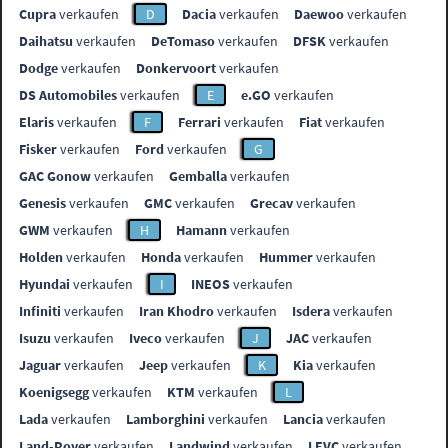
Cupra
verkaufen
D
Dacia
verkaufen
Daewoo
verkaufen
Daihatsu
verkaufen
DeTomaso
verkaufen
DFSK
verkaufen
Dodge
verkaufen
Donkervoort
verkaufen
DS Automobiles
verkaufen
E
e.GO
verkaufen
Elaris
verkaufen
F
Ferrari
verkaufen
Fiat
verkaufen
Fisker
verkaufen
Ford
verkaufen
G
GAC Gonow
verkaufen
Gemballa
verkaufen
Genesis
verkaufen
GMC
verkaufen
Grecav
verkaufen
GWM
verkaufen
H
Hamann
verkaufen
Holden
verkaufen
Honda
verkaufen
Hummer
verkaufen
Hyundai
verkaufen
I
INEOS
verkaufen
Infiniti
verkaufen
Iran Khodro
verkaufen
Isdera
verkaufen
Isuzu
verkaufen
Iveco
verkaufen
J
JAC
verkaufen
Jaguar
verkaufen
Jeep
verkaufen
K
Kia
verkaufen
Koenigsegg
verkaufen
KTM
verkaufen
L
Lada
verkaufen
Lamborghini
verkaufen
Lancia
verkaufen
Land-Rover
verkaufen
Landwind
verkaufen
LEVC
verkaufen