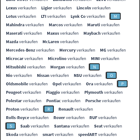
Lexus
verkaufen
Ligier
verkaufen
Lincoln
verkaufen
Lotus
verkaufen
LTI
verkaufen
Lynk Co
verkaufen
M
Mahindra
verkaufen
Marcos
verkaufen
Maruti
verkaufen
Maserati
verkaufen
Maxus
verkaufen
Maybach
verkaufen
Mazda
verkaufen
McLaren
verkaufen
Mercedes-Benz
verkaufen
Mercury
verkaufen
MG
verkaufen
Microcar
verkaufen
Microlino
verkaufen
MINI
verkaufen
Mitsubishi
verkaufen
Morgan
verkaufen
N
Nio
verkaufen
Nissan
verkaufen
NSU
verkaufen
O
Oldsmobile
verkaufen
Opel
verkaufen
Ora
verkaufen
P
Peugeot
verkaufen
Piaggio
verkaufen
Plymouth
verkaufen
Polestar
verkaufen
Pontiac
verkaufen
Porsche
verkaufen
Proton
verkaufen
R
Renault
verkaufen
Rolls-Royce
verkaufen
Rover
verkaufen
RUF
verkaufen
S
Saab
verkaufen
Santana
verkaufen
Seat
verkaufen
Skoda
verkaufen
smart
verkaufen
speedART
verkaufen