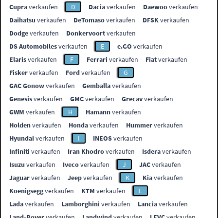
Cupra
verkaufen
D
Dacia
verkaufen
Daewoo
verkaufen
Daihatsu
verkaufen
DeTomaso
verkaufen
DFSK
verkaufen
Dodge
verkaufen
Donkervoort
verkaufen
DS Automobiles
verkaufen
E
e.GO
verkaufen
Elaris
verkaufen
F
Ferrari
verkaufen
Fiat
verkaufen
Fisker
verkaufen
Ford
verkaufen
G
GAC Gonow
verkaufen
Gemballa
verkaufen
Genesis
verkaufen
GMC
verkaufen
Grecav
verkaufen
GWM
verkaufen
H
Hamann
verkaufen
Holden
verkaufen
Honda
verkaufen
Hummer
verkaufen
Hyundai
verkaufen
I
INEOS
verkaufen
Infiniti
verkaufen
Iran Khodro
verkaufen
Isdera
verkaufen
Isuzu
verkaufen
Iveco
verkaufen
J
JAC
verkaufen
Jaguar
verkaufen
Jeep
verkaufen
K
Kia
verkaufen
Koenigsegg
verkaufen
KTM
verkaufen
L
Lada
verkaufen
Lamborghini
verkaufen
Lancia
verkaufen
Land-Rover
verkaufen
Landwind
verkaufen
LEVC
verkaufen