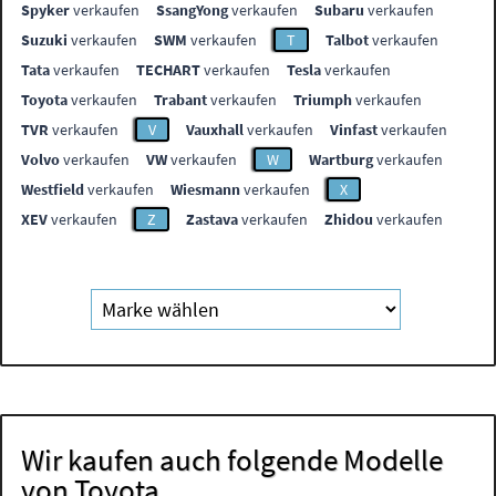
Spyker
verkaufen
SsangYong
verkaufen
Subaru
verkaufen
Suzuki
verkaufen
SWM
verkaufen
T
Talbot
verkaufen
Tata
verkaufen
TECHART
verkaufen
Tesla
verkaufen
Toyota
verkaufen
Trabant
verkaufen
Triumph
verkaufen
TVR
verkaufen
V
Vauxhall
verkaufen
Vinfast
verkaufen
Volvo
verkaufen
VW
verkaufen
W
Wartburg
verkaufen
Westfield
verkaufen
Wiesmann
verkaufen
X
XEV
verkaufen
Z
Zastava
verkaufen
Zhidou
verkaufen
Wir kaufen auch folgende Modelle
von Toyota