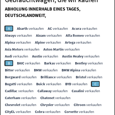
ABHOLUNG INNERHALB EINES TAGES,
DEUTSCHLANDWEIT,
A
Abarth
verkaufen
AC
verkaufen
Acura
verkaufen
Aiways
verkaufen
Aixam
verkaufen
Alfa Romeo
verkaufen
Alpina
verkaufen
Alpine
verkaufen
Artega
verkaufen
Asia Motors
verkaufen
Aston Martin
verkaufen
Audi
verkaufen
Austin
verkaufen
Austin Healey
verkaufen
B
BAIC
verkaufen
Barkas
verkaufen
Bentley
verkaufen
Bitter
verkaufen
BMW
verkaufen
BMW Alpina
verkaufen
Borgward
verkaufen
Brilliance
verkaufen
Bristol
verkaufen
Bugatti
verkaufen
Buick
verkaufen
BYD
verkaufen
C
Cadillac
verkaufen
Callaway
verkaufen
Casalini
verkaufen
Caterham
verkaufen
Chatenet
verkaufen
Chevrolet
verkaufen
Chrysler
verkaufen
Citroen
verkaufen
CityEL
verkaufen
Cobra
verkaufen
Corvette
verkaufen