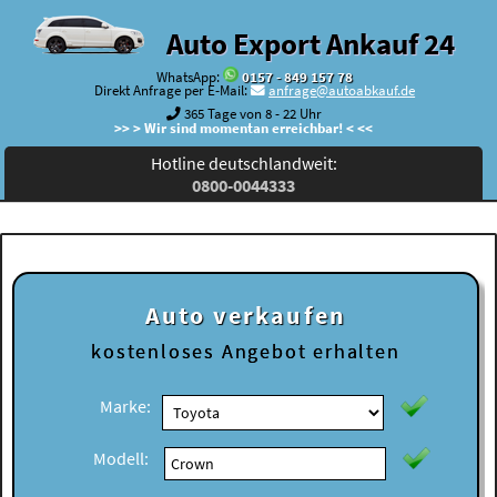
Auto Export Ankauf 24
WhatsApp:
0157 - 849 157 78
Direkt Anfrage per E-Mail:
anfrage@autoabkauf.de
365 Tage von 8 - 22 Uhr
>> > Wir sind momentan erreichbar! < <<
Hotline deutschlandweit:
0800-0044333
Auto verkaufen
kostenloses
Angebot erhalten
Marke:
Modell: