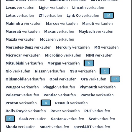
Lexus
verkaufen
Ligier
verkaufen
Lincoln
verkaufen
Lotus
verkaufen
LTI
verkaufen
Lynk Co
verkaufen
M
Mahindra
verkaufen
Marcos
verkaufen
Maruti
verkaufen
Maserati
verkaufen
Maxus
verkaufen
Maybach
verkaufen
Mazda
verkaufen
McLaren
verkaufen
Mercedes-Benz
verkaufen
Mercury
verkaufen
MG
verkaufen
Microcar
verkaufen
Microlino
verkaufen
MINI
verkaufen
Mitsubishi
verkaufen
Morgan
verkaufen
N
Nio
verkaufen
Nissan
verkaufen
NSU
verkaufen
O
Oldsmobile
verkaufen
Opel
verkaufen
Ora
verkaufen
P
Peugeot
verkaufen
Piaggio
verkaufen
Plymouth
verkaufen
Polestar
verkaufen
Pontiac
verkaufen
Porsche
verkaufen
Proton
verkaufen
R
Renault
verkaufen
Rolls-Royce
verkaufen
Rover
verkaufen
RUF
verkaufen
S
Saab
verkaufen
Santana
verkaufen
Seat
verkaufen
Skoda
verkaufen
smart
verkaufen
speedART
verkaufen