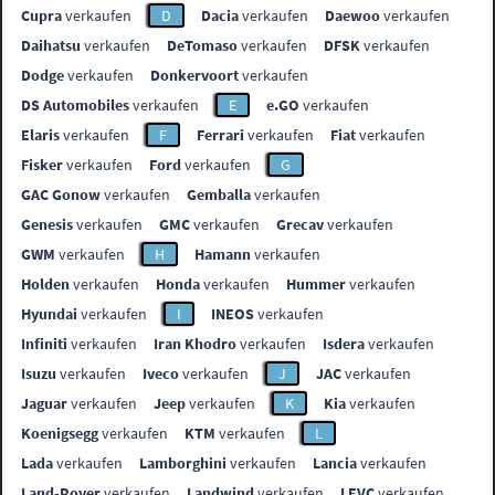
Cupra
verkaufen
D
Dacia
verkaufen
Daewoo
verkaufen
Daihatsu
verkaufen
DeTomaso
verkaufen
DFSK
verkaufen
Dodge
verkaufen
Donkervoort
verkaufen
DS Automobiles
verkaufen
E
e.GO
verkaufen
Elaris
verkaufen
F
Ferrari
verkaufen
Fiat
verkaufen
Fisker
verkaufen
Ford
verkaufen
G
GAC Gonow
verkaufen
Gemballa
verkaufen
Genesis
verkaufen
GMC
verkaufen
Grecav
verkaufen
GWM
verkaufen
H
Hamann
verkaufen
Holden
verkaufen
Honda
verkaufen
Hummer
verkaufen
Hyundai
verkaufen
I
INEOS
verkaufen
Infiniti
verkaufen
Iran Khodro
verkaufen
Isdera
verkaufen
Isuzu
verkaufen
Iveco
verkaufen
J
JAC
verkaufen
Jaguar
verkaufen
Jeep
verkaufen
K
Kia
verkaufen
Koenigsegg
verkaufen
KTM
verkaufen
L
Lada
verkaufen
Lamborghini
verkaufen
Lancia
verkaufen
Land-Rover
verkaufen
Landwind
verkaufen
LEVC
verkaufen