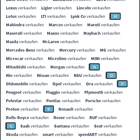
Lexus
verkaufen
Ligier
verkaufen
Lincoln
verkaufen
Lotus
verkaufen
LTI
verkaufen
Lynk Co
verkaufen
M
Mahindra
verkaufen
Marcos
verkaufen
Maruti
verkaufen
Maserati
verkaufen
Maxus
verkaufen
Maybach
verkaufen
Mazda
verkaufen
McLaren
verkaufen
Mercedes-Benz
verkaufen
Mercury
verkaufen
MG
verkaufen
Microcar
verkaufen
Microlino
verkaufen
MINI
verkaufen
Mitsubishi
verkaufen
Morgan
verkaufen
N
Nio
verkaufen
Nissan
verkaufen
NSU
verkaufen
O
Oldsmobile
verkaufen
Opel
verkaufen
Ora
verkaufen
P
Peugeot
verkaufen
Piaggio
verkaufen
Plymouth
verkaufen
Polestar
verkaufen
Pontiac
verkaufen
Porsche
verkaufen
Proton
verkaufen
R
Renault
verkaufen
Rolls-Royce
verkaufen
Rover
verkaufen
RUF
verkaufen
S
Saab
verkaufen
Santana
verkaufen
Seat
verkaufen
Skoda
verkaufen
smart
verkaufen
speedART
verkaufen