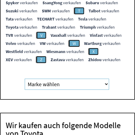
Spyker
verkaufen
SsangYong
verkaufen
Subaru
verkaufen
Suzuki
verkaufen
SWM
verkaufen
T
Talbot
verkaufen
Tata
verkaufen
TECHART
verkaufen
Tesla
verkaufen
Toyota
verkaufen
Trabant
verkaufen
Triumph
verkaufen
TVR
verkaufen
V
Vauxhall
verkaufen
Vinfast
verkaufen
Volvo
verkaufen
VW
verkaufen
W
Wartburg
verkaufen
Westfield
verkaufen
Wiesmann
verkaufen
X
XEV
verkaufen
Z
Zastava
verkaufen
Zhidou
verkaufen
Wir kaufen auch folgende Modelle
von Toyota