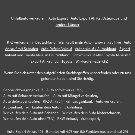
Unfallauto verkaufen
Auto Export
Auto Export Afrika, Osteuropa und
andere Länder
KFZ verkaufen in Deutschland
Wer kauft mein Auto
www.ankauf.live
Auto
Ankauf mit Schaden
Auto Defekt Ankauf
Autoankauf / Autoabkauf
Export
Ankauf von Toyota Mirai in Deutschland
Sofort Ankauf aller Toyota Mirai mit
Export Ankauf von Toyota
Wir-kaufen-alle-KFZ
Wenn Sie sich unter den aufgeführten Suchbegriffen wiederfinden oder zu uns
gefunden haben, sind Sie richtig:
Gebrauchtwagenankauf,
Auto sofort verkaufen,
Auto mit Schaden verkaufen,
Auto mit Mängel verkaufen,
Auto defekt verkaufen,
KFZ-Ankauf,
Fahrzeugankauf,
Auto verkaufen,
Autoankauf,
wir kaufen dein Auto mit Abholung,
Wir kaufen dein Auto mit Schaden,
Wir kaufen dein Auto Motorschaden,
Wir kaufen dein Auto ohne TÜV,
PKW-Ankauf,
Autoexport,
Auto Export Ankauf 24
-
Benotet mit
4.76
von 5.0 Punkten basierend auf
291