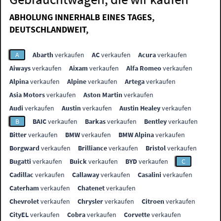
ABHOLUNG INNERHALB EINES TAGES,
DEUTSCHLANDWEIT,
A
Abarth
verkaufen
AC
verkaufen
Acura
verkaufen
Aiways
verkaufen
Aixam
verkaufen
Alfa Romeo
verkaufen
Alpina
verkaufen
Alpine
verkaufen
Artega
verkaufen
Asia Motors
verkaufen
Aston Martin
verkaufen
Audi
verkaufen
Austin
verkaufen
Austin Healey
verkaufen
B
BAIC
verkaufen
Barkas
verkaufen
Bentley
verkaufen
Bitter
verkaufen
BMW
verkaufen
BMW Alpina
verkaufen
Borgward
verkaufen
Brilliance
verkaufen
Bristol
verkaufen
Bugatti
verkaufen
Buick
verkaufen
BYD
verkaufen
C
Cadillac
verkaufen
Callaway
verkaufen
Casalini
verkaufen
Caterham
verkaufen
Chatenet
verkaufen
Chevrolet
verkaufen
Chrysler
verkaufen
Citroen
verkaufen
CityEL
verkaufen
Cobra
verkaufen
Corvette
verkaufen