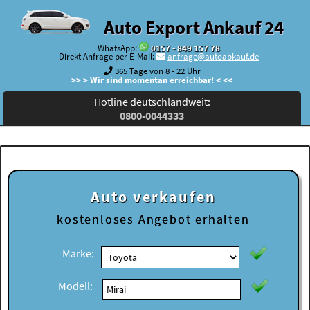
Auto Export Ankauf 24
WhatsApp:
0157 - 849 157 78
Direkt Anfrage per E-Mail:
anfrage@autoabkauf.de
365 Tage von 8 - 22 Uhr
>> > Wir sind momentan erreichbar! < <<
Hotline deutschlandweit:
0800-0044333
Auto verkaufen
kostenloses
Angebot erhalten
Marke:
Modell: