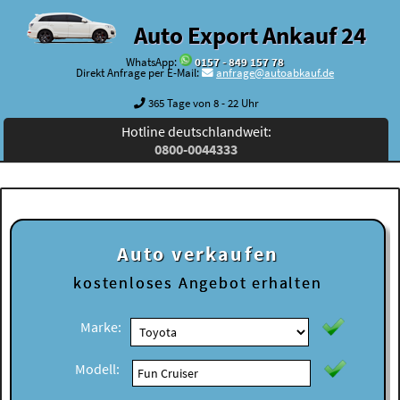
Auto Export Ankauf 24
WhatsApp:
0157 - 849 157 78
Direkt Anfrage per E-Mail:
anfrage@autoabkauf.de
365 Tage von 8 - 22 Uhr
Hotline deutschlandweit:
0800-0044333
Auto verkaufen
kostenloses
Angebot erhalten
Marke:
Modell: