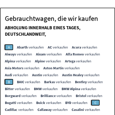
Gebrauchtwagen, die wir kaufen
ABHOLUNG INNERHALB EINES TAGES,
DEUTSCHLANDWEIT,
A
Abarth
verkaufen
AC
verkaufen
Acura
verkaufen
Aiways
verkaufen
Aixam
verkaufen
Alfa Romeo
verkaufen
Alpina
verkaufen
Alpine
verkaufen
Artega
verkaufen
Asia Motors
verkaufen
Aston Martin
verkaufen
Audi
verkaufen
Austin
verkaufen
Austin Healey
verkaufen
B
BAIC
verkaufen
Barkas
verkaufen
Bentley
verkaufen
Bitter
verkaufen
BMW
verkaufen
BMW Alpina
verkaufen
Borgward
verkaufen
Brilliance
verkaufen
Bristol
verkaufen
Bugatti
verkaufen
Buick
verkaufen
BYD
verkaufen
C
Cadillac
verkaufen
Callaway
verkaufen
Casalini
verkaufen