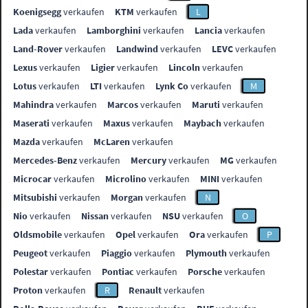
Koenigsegg
verkaufen
KTM
verkaufen
L
Lada
verkaufen
Lamborghini
verkaufen
Lancia
verkaufen
Land-Rover
verkaufen
Landwind
verkaufen
LEVC
verkaufen
Lexus
verkaufen
Ligier
verkaufen
Lincoln
verkaufen
Lotus
verkaufen
LTI
verkaufen
Lynk Co
verkaufen
M
Mahindra
verkaufen
Marcos
verkaufen
Maruti
verkaufen
Maserati
verkaufen
Maxus
verkaufen
Maybach
verkaufen
Mazda
verkaufen
McLaren
verkaufen
Mercedes-Benz
verkaufen
Mercury
verkaufen
MG
verkaufen
Microcar
verkaufen
Microlino
verkaufen
MINI
verkaufen
Mitsubishi
verkaufen
Morgan
verkaufen
N
Nio
verkaufen
Nissan
verkaufen
NSU
verkaufen
O
Oldsmobile
verkaufen
Opel
verkaufen
Ora
verkaufen
P
Peugeot
verkaufen
Piaggio
verkaufen
Plymouth
verkaufen
Polestar
verkaufen
Pontiac
verkaufen
Porsche
verkaufen
Proton
verkaufen
R
Renault
verkaufen