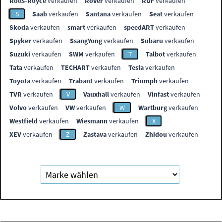
Rolls-Royce
verkaufen
Rover
verkaufen
RUF
verkaufen
S
Saab
verkaufen
Santana
verkaufen
Seat
verkaufen
Skoda
verkaufen
smart
verkaufen
speedART
verkaufen
Spyker
verkaufen
SsangYong
verkaufen
Subaru
verkaufen
Suzuki
verkaufen
SWM
verkaufen
T
Talbot
verkaufen
Tata
verkaufen
TECHART
verkaufen
Tesla
verkaufen
Toyota
verkaufen
Trabant
verkaufen
Triumph
verkaufen
TVR
verkaufen
V
Vauxhall
verkaufen
Vinfast
verkaufen
Volvo
verkaufen
VW
verkaufen
W
Wartburg
verkaufen
Westfield
verkaufen
Wiesmann
verkaufen
X
XEV
verkaufen
Z
Zastava
verkaufen
Zhidou
verkaufen