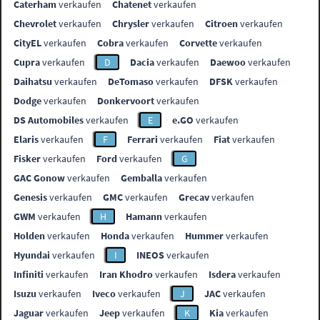
Caterham
verkaufen
Chatenet
verkaufen
Chevrolet
verkaufen
Chrysler
verkaufen
Citroen
verkaufen
CityEL
verkaufen
Cobra
verkaufen
Corvette
verkaufen
Cupra
verkaufen
D
Dacia
verkaufen
Daewoo
verkaufen
Daihatsu
verkaufen
DeTomaso
verkaufen
DFSK
verkaufen
Dodge
verkaufen
Donkervoort
verkaufen
DS Automobiles
verkaufen
E
e.GO
verkaufen
Elaris
verkaufen
F
Ferrari
verkaufen
Fiat
verkaufen
Fisker
verkaufen
Ford
verkaufen
G
GAC Gonow
verkaufen
Gemballa
verkaufen
Genesis
verkaufen
GMC
verkaufen
Grecav
verkaufen
GWM
verkaufen
H
Hamann
verkaufen
Holden
verkaufen
Honda
verkaufen
Hummer
verkaufen
Hyundai
verkaufen
I
INEOS
verkaufen
Infiniti
verkaufen
Iran Khodro
verkaufen
Isdera
verkaufen
Isuzu
verkaufen
Iveco
verkaufen
J
JAC
verkaufen
Jaguar
verkaufen
Jeep
verkaufen
K
Kia
verkaufen