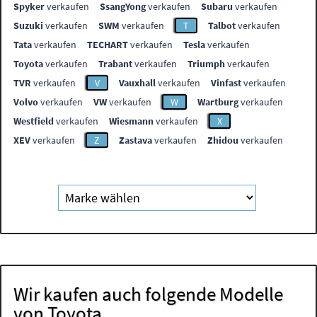
Spyker
verkaufen
SsangYong
verkaufen
Subaru
verkaufen
Suzuki
verkaufen
SWM
verkaufen
T
Talbot
verkaufen
Tata
verkaufen
TECHART
verkaufen
Tesla
verkaufen
Toyota
verkaufen
Trabant
verkaufen
Triumph
verkaufen
TVR
verkaufen
V
Vauxhall
verkaufen
Vinfast
verkaufen
Volvo
verkaufen
VW
verkaufen
W
Wartburg
verkaufen
Westfield
verkaufen
Wiesmann
verkaufen
X
XEV
verkaufen
Z
Zastava
verkaufen
Zhidou
verkaufen
Wir kaufen auch folgende Modelle
von Toyota