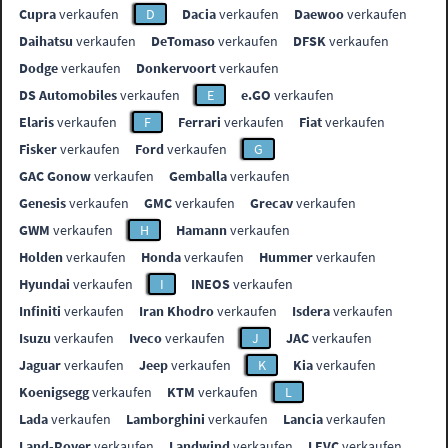
Cupra
verkaufen
D
Dacia
verkaufen
Daewoo
verkaufen
Daihatsu
verkaufen
DeTomaso
verkaufen
DFSK
verkaufen
Dodge
verkaufen
Donkervoort
verkaufen
DS Automobiles
verkaufen
E
e.GO
verkaufen
Elaris
verkaufen
F
Ferrari
verkaufen
Fiat
verkaufen
Fisker
verkaufen
Ford
verkaufen
G
GAC Gonow
verkaufen
Gemballa
verkaufen
Genesis
verkaufen
GMC
verkaufen
Grecav
verkaufen
GWM
verkaufen
H
Hamann
verkaufen
Holden
verkaufen
Honda
verkaufen
Hummer
verkaufen
Hyundai
verkaufen
I
INEOS
verkaufen
Infiniti
verkaufen
Iran Khodro
verkaufen
Isdera
verkaufen
Isuzu
verkaufen
Iveco
verkaufen
J
JAC
verkaufen
Jaguar
verkaufen
Jeep
verkaufen
K
Kia
verkaufen
Koenigsegg
verkaufen
KTM
verkaufen
L
Lada
verkaufen
Lamborghini
verkaufen
Lancia
verkaufen
Land-Rover
verkaufen
Landwind
verkaufen
LEVC
verkaufen