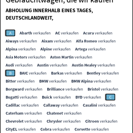
ABHOLUNG INNERHALB EINES TAGES,
DEUTSCHLANDWEIT,
A
Abarth
verkaufen
AC
verkaufen
Acura
verkaufen
Aiways
verkaufen
Aixam
verkaufen
Alfa Romeo
verkaufen
Alpina
verkaufen
Alpine
verkaufen
Artega
verkaufen
Asia Motors
verkaufen
Aston Martin
verkaufen
Audi
verkaufen
Austin
verkaufen
Austin Healey
verkaufen
B
BAIC
verkaufen
Barkas
verkaufen
Bentley
verkaufen
Bitter
verkaufen
BMW
verkaufen
BMW Alpina
verkaufen
Borgward
verkaufen
Brilliance
verkaufen
Bristol
verkaufen
Bugatti
verkaufen
Buick
verkaufen
BYD
verkaufen
C
Cadillac
verkaufen
Callaway
verkaufen
Casalini
verkaufen
Caterham
verkaufen
Chatenet
verkaufen
Chevrolet
verkaufen
Chrysler
verkaufen
Citroen
verkaufen
CityEL
verkaufen
Cobra
verkaufen
Corvette
verkaufen