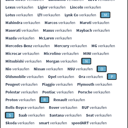
Lexus
verkaufen
Ligier
verkaufen
Lincoln
verkaufen
Lotus
verkaufen
LTI
verkaufen
Lynk Co
verkaufen
M
Mahindra
verkaufen
Marcos
verkaufen
Maruti
verkaufen
Maserati
verkaufen
Maxus
verkaufen
Maybach
verkaufen
Mazda
verkaufen
McLaren
verkaufen
Mercedes-Benz
verkaufen
Mercury
verkaufen
MG
verkaufen
Microcar
verkaufen
Microlino
verkaufen
MINI
verkaufen
Mitsubishi
verkaufen
Morgan
verkaufen
N
Nio
verkaufen
Nissan
verkaufen
NSU
verkaufen
O
Oldsmobile
verkaufen
Opel
verkaufen
Ora
verkaufen
P
Peugeot
verkaufen
Piaggio
verkaufen
Plymouth
verkaufen
Polestar
verkaufen
Pontiac
verkaufen
Porsche
verkaufen
Proton
verkaufen
R
Renault
verkaufen
Rolls-Royce
verkaufen
Rover
verkaufen
RUF
verkaufen
S
Saab
verkaufen
Santana
verkaufen
Seat
verkaufen
Skoda
verkaufen
smart
verkaufen
speedART
verkaufen