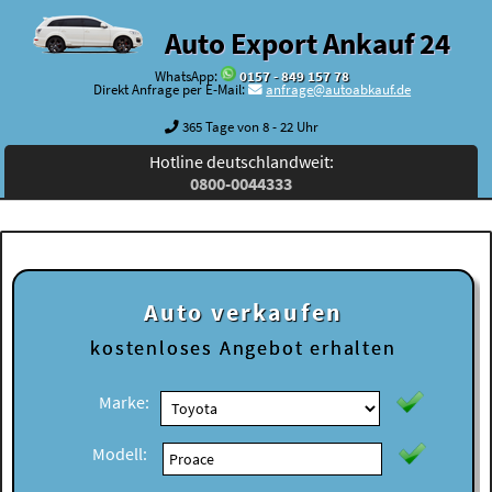
Auto Export Ankauf 24
WhatsApp:
0157 - 849 157 78
Direkt Anfrage per E-Mail:
anfrage@autoabkauf.de
365 Tage von 8 - 22 Uhr
Hotline deutschlandweit:
0800-0044333
Auto verkaufen
kostenloses
Angebot erhalten
Marke:
Modell: