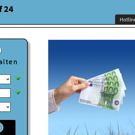
f 24
Hotlin
n
alten