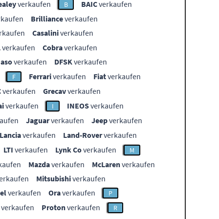
ealey
verkaufen
BAIC
verkaufen
B
rkaufen
Brilliance
verkaufen
rkaufen
Casalini
verkaufen
L
verkaufen
Cobra
verkaufen
aso
verkaufen
DFSK
verkaufen
Ferrari
verkaufen
Fiat
verkaufen
F
C
verkaufen
Grecav
verkaufen
i
verkaufen
INEOS
verkaufen
I
aufen
Jaguar
verkaufen
Jeep
verkaufen
Lancia
verkaufen
Land-Rover
verkaufen
LTI
verkaufen
Lynk Co
verkaufen
M
kaufen
Mazda
verkaufen
McLaren
verkaufen
erkaufen
Mitsubishi
verkaufen
el
verkaufen
Ora
verkaufen
P
verkaufen
Proton
verkaufen
R