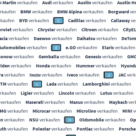
n Martin
verkaufen
Audi
verkaufen
Austin
verkaufen
Austin H
rkaufen
BMW
verkaufen
BMW Alpina
verkaufen
Borgward
ve
rkaufen
BYD
verkaufen
Cadillac
verkaufen
Callaway
ve
C
vrolet
verkaufen
Chrysler
verkaufen
Citroen
verkaufen
CityE
acia
verkaufen
Daewoo
verkaufen
Daihatsu
verkaufen
DeTom
Automobiles
verkaufen
e.GO
verkaufen
Elaris
verkaufen
E
Gonow
verkaufen
Gemballa
verkaufen
Genesis
verkaufen
GM
lden
verkaufen
Honda
verkaufen
Hummer
verkaufen
Hyunda
ra
verkaufen
Isuzu
verkaufen
Iveco
verkaufen
JAC
verk
J
KTM
verkaufen
Lada
verkaufen
Lamborghini
verkaufen
L
rkaufen
Ligier
verkaufen
Lincoln
verkaufen
Lotus
verkaufen
verkaufen
Maserati
verkaufen
Maxus
verkaufen
Maybach
ver
MG
verkaufen
Microcar
verkaufen
Microlino
verkaufen
MINI
v
an
verkaufen
NSU
verkaufen
Oldsmobile
verkaufen
Op
O
uth
verkaufen
Polestar
verkaufen
Pontiac
verkaufen
Porsche