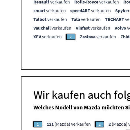
Renault
verkaufen
Rolls-Royce
verkaufen
Ro
smart
verkaufen
speedART
verkaufen
Spyker
Talbot
verkaufen
Tata
verkaufen
TECHART
ve
Vauxhall
verkaufen
Vinfast
verkaufen
Volvo
v
XEV
verkaufen
Zastava
verkaufen
Zhid
Z
Wir kaufen auch fo
Welches Modell von Mazda möchten Si
121
(Mazda) verkaufen
2
(Mazda) 
1
2