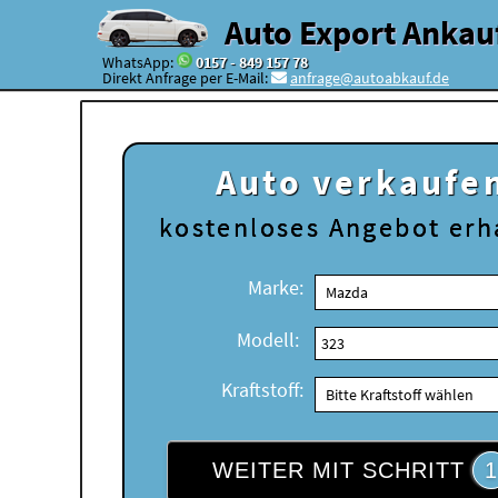
Auto Export Ankau
WhatsApp:
0157 - 849 157 78
Direkt Anfrage per E-Mail:
anfrage@autoabkauf.de
Auto verkaufe
kostenloses
Angebot erh
Marke:
Modell:
Kraftstoff:
WEITER MIT SCHRITT
1