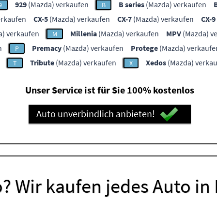
929
(Mazda) verkaufen
B series
(Mazda) verkaufen
9
B
erkaufen
CX-5
(Mazda) verkaufen
CX-7
(Mazda) verkaufen
CX-9
) verkaufen
Millenia
(Mazda) verkaufen
MPV
(Mazda) v
M
n
Premacy
(Mazda) verkaufen
Protege
(Mazda) verkaufe
P
Tribute
(Mazda) verkaufen
Xedos
(Mazda) verka
T
X
Unser Service ist für Sie 100% kostenlos
Auto unverbindlich anbieten!
? Wir kaufen jedes Auto in