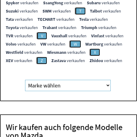
Spyker
verkaufen
SsangYong
verkaufen
Subaru
verkaufen
Suzuki
verkaufen
SWM
verkaufen
T
Talbot
verkaufen
Tata
verkaufen
TECHART
verkaufen
Tesla
verkaufen
Toyota
verkaufen
Trabant
verkaufen
Triumph
verkaufen
TVR
verkaufen
V
Vauxhall
verkaufen
Vinfast
verkaufen
Volvo
verkaufen
VW
verkaufen
W
Wartburg
verkaufen
Westfield
verkaufen
Wiesmann
verkaufen
X
XEV
verkaufen
Z
Zastava
verkaufen
Zhidou
verkaufen
Wir kaufen auch folgende Modelle
von Mazda