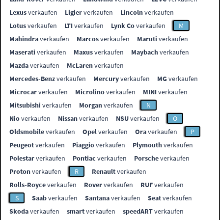
Lexus
verkaufen
Ligier
verkaufen
Lincoln
verkaufen
Lotus
verkaufen
LTI
verkaufen
Lynk Co
verkaufen
M
Mahindra
verkaufen
Marcos
verkaufen
Maruti
verkaufen
Maserati
verkaufen
Maxus
verkaufen
Maybach
verkaufen
Mazda
verkaufen
McLaren
verkaufen
Mercedes-Benz
verkaufen
Mercury
verkaufen
MG
verkaufen
Microcar
verkaufen
Microlino
verkaufen
MINI
verkaufen
Mitsubishi
verkaufen
Morgan
verkaufen
N
Nio
verkaufen
Nissan
verkaufen
NSU
verkaufen
O
Oldsmobile
verkaufen
Opel
verkaufen
Ora
verkaufen
P
Peugeot
verkaufen
Piaggio
verkaufen
Plymouth
verkaufen
Polestar
verkaufen
Pontiac
verkaufen
Porsche
verkaufen
Proton
verkaufen
R
Renault
verkaufen
Rolls-Royce
verkaufen
Rover
verkaufen
RUF
verkaufen
S
Saab
verkaufen
Santana
verkaufen
Seat
verkaufen
Skoda
verkaufen
smart
verkaufen
speedART
verkaufen