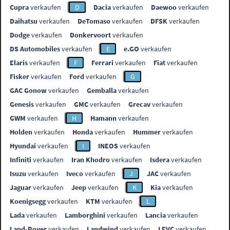
Cupra
verkaufen
D
Dacia
verkaufen
Daewoo
verkaufen
Daihatsu
verkaufen
DeTomaso
verkaufen
DFSK
verkaufen
Dodge
verkaufen
Donkervoort
verkaufen
DS Automobiles
verkaufen
E
e.GO
verkaufen
Elaris
verkaufen
F
Ferrari
verkaufen
Fiat
verkaufen
Fisker
verkaufen
Ford
verkaufen
G
GAC Gonow
verkaufen
Gemballa
verkaufen
Genesis
verkaufen
GMC
verkaufen
Grecav
verkaufen
GWM
verkaufen
H
Hamann
verkaufen
Holden
verkaufen
Honda
verkaufen
Hummer
verkaufen
Hyundai
verkaufen
I
INEOS
verkaufen
Infiniti
verkaufen
Iran Khodro
verkaufen
Isdera
verkaufen
Isuzu
verkaufen
Iveco
verkaufen
J
JAC
verkaufen
Jaguar
verkaufen
Jeep
verkaufen
K
Kia
verkaufen
Koenigsegg
verkaufen
KTM
verkaufen
L
Lada
verkaufen
Lamborghini
verkaufen
Lancia
verkaufen
Land-Rover
verkaufen
Landwind
verkaufen
LEVC
verkaufen