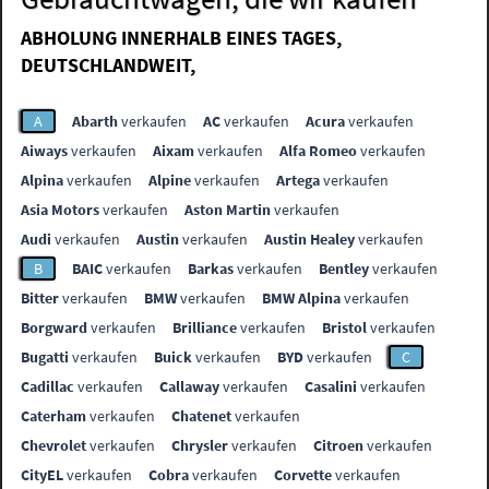
ABHOLUNG INNERHALB EINES TAGES,
DEUTSCHLANDWEIT,
A
Abarth
verkaufen
AC
verkaufen
Acura
verkaufen
Aiways
verkaufen
Aixam
verkaufen
Alfa Romeo
verkaufen
Alpina
verkaufen
Alpine
verkaufen
Artega
verkaufen
Asia Motors
verkaufen
Aston Martin
verkaufen
Audi
verkaufen
Austin
verkaufen
Austin Healey
verkaufen
B
BAIC
verkaufen
Barkas
verkaufen
Bentley
verkaufen
Bitter
verkaufen
BMW
verkaufen
BMW Alpina
verkaufen
Borgward
verkaufen
Brilliance
verkaufen
Bristol
verkaufen
Bugatti
verkaufen
Buick
verkaufen
BYD
verkaufen
C
Cadillac
verkaufen
Callaway
verkaufen
Casalini
verkaufen
Caterham
verkaufen
Chatenet
verkaufen
Chevrolet
verkaufen
Chrysler
verkaufen
Citroen
verkaufen
CityEL
verkaufen
Cobra
verkaufen
Corvette
verkaufen