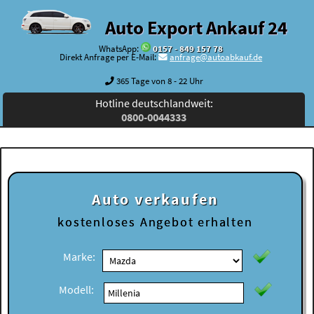
Auto Export Ankauf 24
WhatsApp:
0157 - 849 157 78
Direkt Anfrage per E-Mail:
anfrage@autoabkauf.de
365 Tage von 8 - 22 Uhr
Hotline deutschlandweit:
0800-0044333
Auto verkaufen
kostenloses
Angebot erhalten
Marke:
Modell: