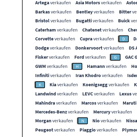
Artega
verkaufen
Asia Motors
verkaufen
Asto
Barkas
verkaufen
Bentley
verkaufen
Bitter
ve
Bristol
verkaufen
Bugatti
verkaufen
Buick
ve
Caterham
verkaufen
Chatenet
verkaufen
Che
Corvette
verkaufen
Cupra
verkaufen
D
D
Dodge
verkaufen
Donkervoort
verkaufen
DS 
Fisker
verkaufen
Ford
verkaufen
GAC 
G
GWM
verkaufen
Hamann
verkaufen
Ho
H
Infiniti
verkaufen
Iran Khodro
verkaufen
Isde
Kia
verkaufen
Koenigsegg
verkaufen
K
Landwind
verkaufen
LEVC
verkaufen
Lexus
ve
Mahindra
verkaufen
Marcos
verkaufen
Maruti
Mercedes-Benz
verkaufen
Mercury
verkaufen
Morgan
verkaufen
Nio
verkaufen
Niss
N
Peugeot
verkaufen
Piaggio
verkaufen
Plymo