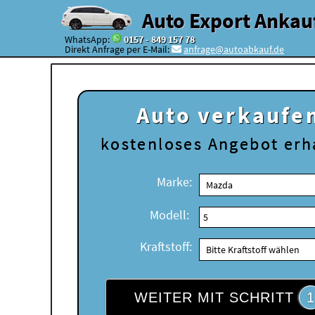
Auto Export Ankau
WhatsApp:
0157 - 849 157 78
Direkt Anfrage per E-Mail:
anfrage@autoabkauf.de
Auto verkaufe
kostenloses
Angebot erh
Marke:
Modell:
Kraftstoff:
WEITER MIT SCHRITT
1