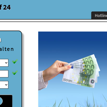
f 24
Hotlin
n
alten