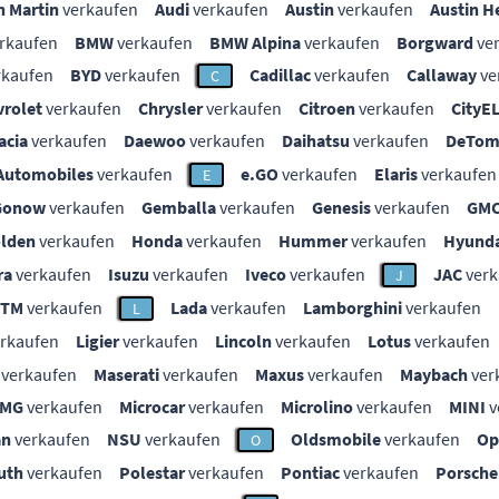
n Martin
verkaufen
Audi
verkaufen
Austin
verkaufen
Austin H
rkaufen
BMW
verkaufen
BMW Alpina
verkaufen
Borgward
ve
rkaufen
BYD
verkaufen
Cadillac
verkaufen
Callaway
ve
C
vrolet
verkaufen
Chrysler
verkaufen
Citroen
verkaufen
CityE
acia
verkaufen
Daewoo
verkaufen
Daihatsu
verkaufen
DeTom
Automobiles
verkaufen
e.GO
verkaufen
Elaris
verkaufen
E
Gonow
verkaufen
Gemballa
verkaufen
Genesis
verkaufen
GM
lden
verkaufen
Honda
verkaufen
Hummer
verkaufen
Hyunda
ra
verkaufen
Isuzu
verkaufen
Iveco
verkaufen
JAC
verk
J
KTM
verkaufen
Lada
verkaufen
Lamborghini
verkaufen
L
rkaufen
Ligier
verkaufen
Lincoln
verkaufen
Lotus
verkaufen
verkaufen
Maserati
verkaufen
Maxus
verkaufen
Maybach
ver
MG
verkaufen
Microcar
verkaufen
Microlino
verkaufen
MINI
v
an
verkaufen
NSU
verkaufen
Oldsmobile
verkaufen
Op
O
uth
verkaufen
Polestar
verkaufen
Pontiac
verkaufen
Porsche