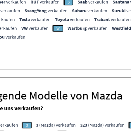
ver
verkaufen
RUF
verkaufen
Saab
verkaufen
Santana
S
verkaufen
SsangYong
verkaufen
Subaru
verkaufen
Suzuki
ve
rkaufen
Tesla
verkaufen
Toyota
verkaufen
Trabant
verkaufen
erkaufen
VW
verkaufen
Wartburg
verkaufen
Westfield
W
ou
verkaufen
lgende Modelle von Mazda
e uns verkaufen?
verkaufen
3
(Mazda) verkaufen
323
(Mazda) verkaufen
3