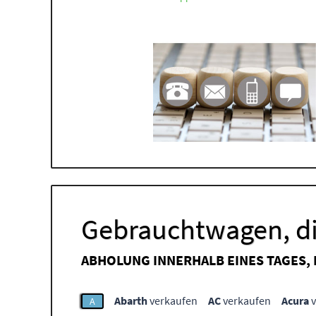
Gebrauchtwagen, di
ABHOLUNG INNERHALB EINES TAGES,
Abarth
verkaufen
AC
verkaufen
Acura
v
A