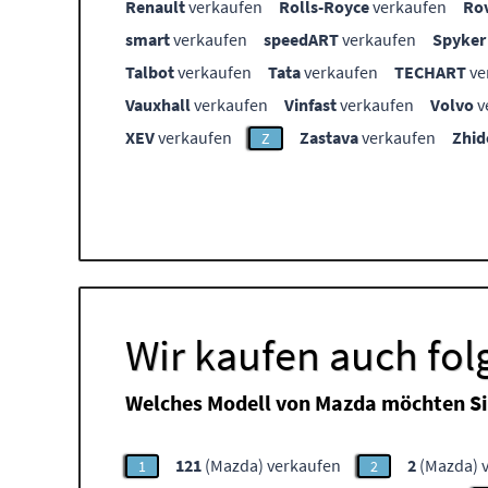
Renault
verkaufen
Rolls-Royce
verkaufen
Ro
smart
verkaufen
speedART
verkaufen
Spyker
Talbot
verkaufen
Tata
verkaufen
TECHART
ve
Vauxhall
verkaufen
Vinfast
verkaufen
Volvo
v
XEV
verkaufen
Zastava
verkaufen
Zhid
Z
Wir kaufen auch fo
Welches Modell von Mazda möchten Si
121
(Mazda) verkaufen
2
(Mazda) 
1
2