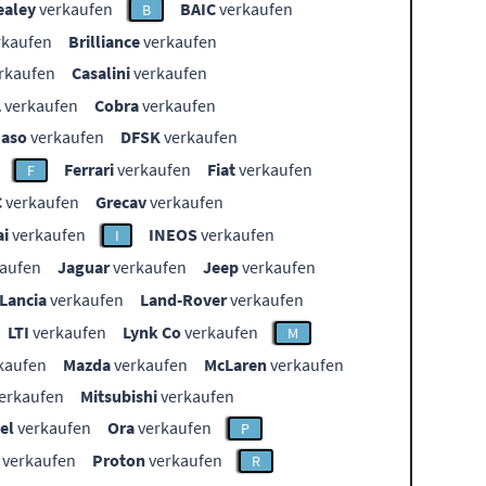
ealey
verkaufen
BAIC
verkaufen
B
rkaufen
Brilliance
verkaufen
rkaufen
Casalini
verkaufen
L
verkaufen
Cobra
verkaufen
aso
verkaufen
DFSK
verkaufen
Ferrari
verkaufen
Fiat
verkaufen
F
C
verkaufen
Grecav
verkaufen
i
verkaufen
INEOS
verkaufen
I
aufen
Jaguar
verkaufen
Jeep
verkaufen
Lancia
verkaufen
Land-Rover
verkaufen
LTI
verkaufen
Lynk Co
verkaufen
M
kaufen
Mazda
verkaufen
McLaren
verkaufen
erkaufen
Mitsubishi
verkaufen
el
verkaufen
Ora
verkaufen
P
verkaufen
Proton
verkaufen
R