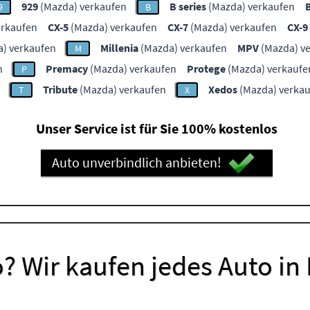
929
(Mazda) verkaufen
B series
(Mazda) verkaufen
9
B
erkaufen
CX-5
(Mazda) verkaufen
CX-7
(Mazda) verkaufen
CX-9
) verkaufen
Millenia
(Mazda) verkaufen
MPV
(Mazda) v
M
n
Premacy
(Mazda) verkaufen
Protege
(Mazda) verkaufe
P
Tribute
(Mazda) verkaufen
Xedos
(Mazda) verka
T
X
Unser Service ist für Sie 100% kostenlos
Auto unverbindlich anbieten!
? Wir kaufen jedes Auto in