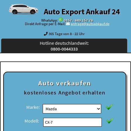
Auto Export Ankauf 24
WhatsApp:
0157 - 849 157 78
Direkt Anfrage per E-Mail:
anfrage@autoabkauf.de
365 Tage von 8 - 22 Uhr
Hotline deutschlandweit:
0800-0044333
Auto verkaufen
kostenloses
Angebot erhalten
Marke:
Modell: