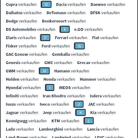
Cupra
verkaufen
D
Dacia
verkaufen
Daewoo
verkaufen
Daihatsu
verkaufen
DeTomaso
verkaufen
DFSK
verkaufen
Dodge
verkaufen
Donkervoort
verkaufen
DS Automobiles
verkaufen
E
e.GO
verkaufen
Elaris
verkaufen
F
Ferrari
verkaufen
Fiat
verkaufen
Fisker
verkaufen
Ford
verkaufen
G
GAC Gonow
verkaufen
Gemballa
verkaufen
Genesis
verkaufen
GMC
verkaufen
Grecav
verkaufen
GWM
verkaufen
H
Hamann
verkaufen
Holden
verkaufen
Honda
verkaufen
Hummer
verkaufen
Hyundai
verkaufen
I
INEOS
verkaufen
Infiniti
verkaufen
Iran Khodro
verkaufen
Isdera
verkaufen
Isuzu
verkaufen
Iveco
verkaufen
J
JAC
verkaufen
Jaguar
verkaufen
Jeep
verkaufen
K
Kia
verkaufen
Koenigsegg
verkaufen
KTM
verkaufen
L
Lada
verkaufen
Lamborghini
verkaufen
Lancia
verkaufen
Land-Rover
verkaufen
Landwind
verkaufen
LEVC
verkaufen