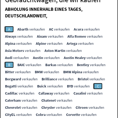
ABHOLUNG INNERHALB EINES TAGES,
DEUTSCHLANDWEIT,
A
Abarth
verkaufen
AC
verkaufen
Acura
verkaufen
Aiways
verkaufen
Aixam
verkaufen
Alfa Romeo
verkaufen
Alpina
verkaufen
Alpine
verkaufen
Artega
verkaufen
Asia Motors
verkaufen
Aston Martin
verkaufen
Audi
verkaufen
Austin
verkaufen
Austin Healey
verkaufen
B
BAIC
verkaufen
Barkas
verkaufen
Bentley
verkaufen
Bitter
verkaufen
BMW
verkaufen
BMW Alpina
verkaufen
Borgward
verkaufen
Brilliance
verkaufen
Bristol
verkaufen
Bugatti
verkaufen
Buick
verkaufen
BYD
verkaufen
C
Cadillac
verkaufen
Callaway
verkaufen
Casalini
verkaufen
Caterham
verkaufen
Chatenet
verkaufen
Chevrolet
verkaufen
Chrysler
verkaufen
Citroen
verkaufen
CityEL
verkaufen
Cobra
verkaufen
Corvette
verkaufen