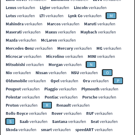
Lexus
verkaufen
Ligier
verkaufen
Lincoln
verkaufen
Lotus
verkaufen
LTI
verkaufen
Lynk Co
verkaufen
M
Mahindra
verkaufen
Marcos
verkaufen
Maruti
verkaufen
Maserati
verkaufen
Maxus
verkaufen
Maybach
verkaufen
Mazda
verkaufen
McLaren
verkaufen
Mercedes-Benz
verkaufen
Mercury
verkaufen
MG
verkaufen
Microcar
verkaufen
Microlino
verkaufen
MINI
verkaufen
Mitsubishi
verkaufen
Morgan
verkaufen
N
Nio
verkaufen
Nissan
verkaufen
NSU
verkaufen
O
Oldsmobile
verkaufen
Opel
verkaufen
Ora
verkaufen
P
Peugeot
verkaufen
Piaggio
verkaufen
Plymouth
verkaufen
Polestar
verkaufen
Pontiac
verkaufen
Porsche
verkaufen
Proton
verkaufen
R
Renault
verkaufen
Rolls-Royce
verkaufen
Rover
verkaufen
RUF
verkaufen
S
Saab
verkaufen
Santana
verkaufen
Seat
verkaufen
Skoda
verkaufen
smart
verkaufen
speedART
verkaufen