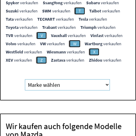
Spyker
verkaufen
SsangYong
verkaufen
Subaru
verkaufen
Suzuki
verkaufen
SWM
verkaufen
T
Talbot
verkaufen
Tata
verkaufen
TECHART
verkaufen
Tesla
verkaufen
Toyota
verkaufen
Trabant
verkaufen
Triumph
verkaufen
TVR
verkaufen
V
Vauxhall
verkaufen
Vinfast
verkaufen
Volvo
verkaufen
VW
verkaufen
W
Wartburg
verkaufen
Westfield
verkaufen
Wiesmann
verkaufen
X
XEV
verkaufen
Z
Zastava
verkaufen
Zhidou
verkaufen
Wir kaufen auch folgende Modelle
von Mazda