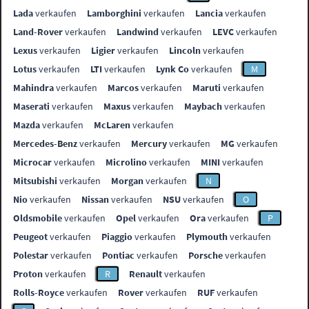
Lada
verkaufen
Lamborghini
verkaufen
Lancia
verkaufen
Land-Rover
verkaufen
Landwind
verkaufen
LEVC
verkaufen
Lexus
verkaufen
Ligier
verkaufen
Lincoln
verkaufen
Lotus
verkaufen
LTI
verkaufen
Lynk Co
verkaufen
M
Mahindra
verkaufen
Marcos
verkaufen
Maruti
verkaufen
Maserati
verkaufen
Maxus
verkaufen
Maybach
verkaufen
Mazda
verkaufen
McLaren
verkaufen
Mercedes-Benz
verkaufen
Mercury
verkaufen
MG
verkaufen
Microcar
verkaufen
Microlino
verkaufen
MINI
verkaufen
Mitsubishi
verkaufen
Morgan
verkaufen
N
Nio
verkaufen
Nissan
verkaufen
NSU
verkaufen
O
Oldsmobile
verkaufen
Opel
verkaufen
Ora
verkaufen
P
Peugeot
verkaufen
Piaggio
verkaufen
Plymouth
verkaufen
Polestar
verkaufen
Pontiac
verkaufen
Porsche
verkaufen
Proton
verkaufen
R
Renault
verkaufen
Rolls-Royce
verkaufen
Rover
verkaufen
RUF
verkaufen