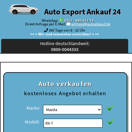
Auto Export Ankauf 24
WhatsApp:
0157 - 849 157 78
Direkt Anfrage per E-Mail:
anfrage@autoabkauf.de
365 Tage von 8 - 22 Uhr
>> > Wir sind momentan erreichbar! < <<
Hotline deutschlandweit:
0800-0044333
Auto verkaufen
kostenloses
Angebot erhalten
Marke:
Modell: