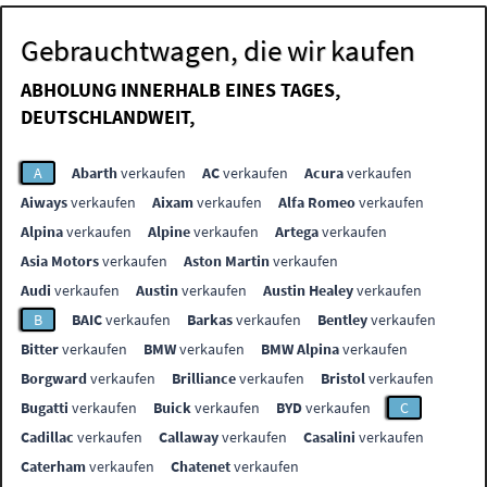
Gebrauchtwagen, die wir kaufen
ABHOLUNG INNERHALB EINES TAGES,
DEUTSCHLANDWEIT,
A
Abarth
verkaufen
AC
verkaufen
Acura
verkaufen
Aiways
verkaufen
Aixam
verkaufen
Alfa Romeo
verkaufen
Alpina
verkaufen
Alpine
verkaufen
Artega
verkaufen
Asia Motors
verkaufen
Aston Martin
verkaufen
Audi
verkaufen
Austin
verkaufen
Austin Healey
verkaufen
B
BAIC
verkaufen
Barkas
verkaufen
Bentley
verkaufen
Bitter
verkaufen
BMW
verkaufen
BMW Alpina
verkaufen
Borgward
verkaufen
Brilliance
verkaufen
Bristol
verkaufen
Bugatti
verkaufen
Buick
verkaufen
BYD
verkaufen
C
Cadillac
verkaufen
Callaway
verkaufen
Casalini
verkaufen
Caterham
verkaufen
Chatenet
verkaufen