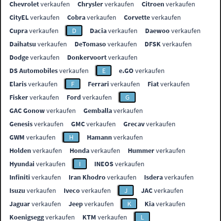
Chevrolet
verkaufen
Chrysler
verkaufen
Citroen
verkaufen
CityEL
verkaufen
Cobra
verkaufen
Corvette
verkaufen
Cupra
verkaufen
D
Dacia
verkaufen
Daewoo
verkaufen
Daihatsu
verkaufen
DeTomaso
verkaufen
DFSK
verkaufen
Dodge
verkaufen
Donkervoort
verkaufen
DS Automobiles
verkaufen
E
e.GO
verkaufen
Elaris
verkaufen
F
Ferrari
verkaufen
Fiat
verkaufen
Fisker
verkaufen
Ford
verkaufen
G
GAC Gonow
verkaufen
Gemballa
verkaufen
Genesis
verkaufen
GMC
verkaufen
Grecav
verkaufen
GWM
verkaufen
H
Hamann
verkaufen
Holden
verkaufen
Honda
verkaufen
Hummer
verkaufen
Hyundai
verkaufen
I
INEOS
verkaufen
Infiniti
verkaufen
Iran Khodro
verkaufen
Isdera
verkaufen
Isuzu
verkaufen
Iveco
verkaufen
J
JAC
verkaufen
Jaguar
verkaufen
Jeep
verkaufen
K
Kia
verkaufen
Koenigsegg
verkaufen
KTM
verkaufen
L