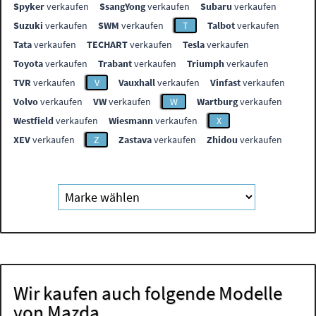
Spyker
verkaufen
SsangYong
verkaufen
Subaru
verkaufen
Suzuki
verkaufen
SWM
verkaufen
T
Talbot
verkaufen
Tata
verkaufen
TECHART
verkaufen
Tesla
verkaufen
Toyota
verkaufen
Trabant
verkaufen
Triumph
verkaufen
TVR
verkaufen
V
Vauxhall
verkaufen
Vinfast
verkaufen
Volvo
verkaufen
VW
verkaufen
W
Wartburg
verkaufen
Westfield
verkaufen
Wiesmann
verkaufen
X
XEV
verkaufen
Z
Zastava
verkaufen
Zhidou
verkaufen
Wir kaufen auch folgende Modelle
von Mazda