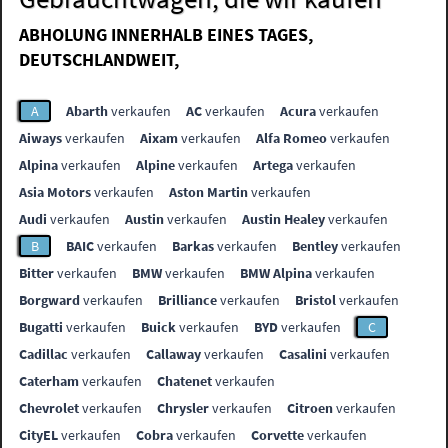
ABHOLUNG INNERHALB EINES TAGES,
DEUTSCHLANDWEIT,
A
Abarth
verkaufen
AC
verkaufen
Acura
verkaufen
Aiways
verkaufen
Aixam
verkaufen
Alfa Romeo
verkaufen
Alpina
verkaufen
Alpine
verkaufen
Artega
verkaufen
Asia Motors
verkaufen
Aston Martin
verkaufen
Audi
verkaufen
Austin
verkaufen
Austin Healey
verkaufen
B
BAIC
verkaufen
Barkas
verkaufen
Bentley
verkaufen
Bitter
verkaufen
BMW
verkaufen
BMW Alpina
verkaufen
Borgward
verkaufen
Brilliance
verkaufen
Bristol
verkaufen
Bugatti
verkaufen
Buick
verkaufen
BYD
verkaufen
C
Cadillac
verkaufen
Callaway
verkaufen
Casalini
verkaufen
Caterham
verkaufen
Chatenet
verkaufen
Chevrolet
verkaufen
Chrysler
verkaufen
Citroen
verkaufen
CityEL
verkaufen
Cobra
verkaufen
Corvette
verkaufen