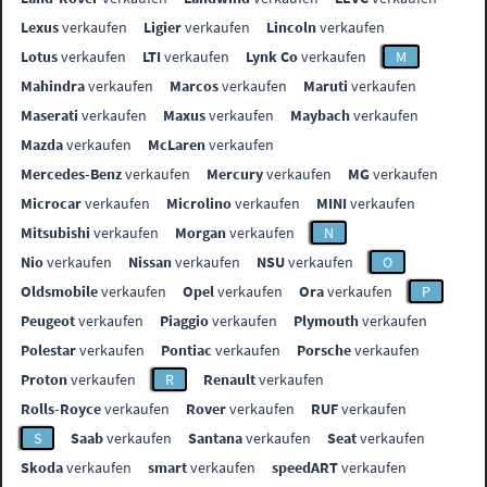
Lexus
verkaufen
Ligier
verkaufen
Lincoln
verkaufen
Lotus
verkaufen
LTI
verkaufen
Lynk Co
verkaufen
M
Mahindra
verkaufen
Marcos
verkaufen
Maruti
verkaufen
Maserati
verkaufen
Maxus
verkaufen
Maybach
verkaufen
Mazda
verkaufen
McLaren
verkaufen
Mercedes-Benz
verkaufen
Mercury
verkaufen
MG
verkaufen
Microcar
verkaufen
Microlino
verkaufen
MINI
verkaufen
Mitsubishi
verkaufen
Morgan
verkaufen
N
Nio
verkaufen
Nissan
verkaufen
NSU
verkaufen
O
Oldsmobile
verkaufen
Opel
verkaufen
Ora
verkaufen
P
Peugeot
verkaufen
Piaggio
verkaufen
Plymouth
verkaufen
Polestar
verkaufen
Pontiac
verkaufen
Porsche
verkaufen
Proton
verkaufen
R
Renault
verkaufen
Rolls-Royce
verkaufen
Rover
verkaufen
RUF
verkaufen
S
Saab
verkaufen
Santana
verkaufen
Seat
verkaufen
Skoda
verkaufen
smart
verkaufen
speedART
verkaufen