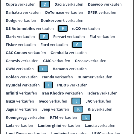
Cupra
verkaufen
D
Dacia
verkaufen
Daewoo
verkaufen
Daihatsu
verkaufen
DeTomaso
verkaufen
DFSK
verkaufen
Dodge
verkaufen
Donkervoort
verkaufen
DS Automobiles
verkaufen
E
e.GO
verkaufen
Elaris
verkaufen
F
Ferrari
verkaufen
Fiat
verkaufen
Fisker
verkaufen
Ford
verkaufen
G
GAC Gonow
verkaufen
Gemballa
verkaufen
Genesis
verkaufen
GMC
verkaufen
Grecav
verkaufen
GWM
verkaufen
H
Hamann
verkaufen
Holden
verkaufen
Honda
verkaufen
Hummer
verkaufen
Hyundai
verkaufen
I
INEOS
verkaufen
Infiniti
verkaufen
Iran Khodro
verkaufen
Isdera
verkaufen
Isuzu
verkaufen
Iveco
verkaufen
J
JAC
verkaufen
Jaguar
verkaufen
Jeep
verkaufen
K
Kia
verkaufen
Koenigsegg
verkaufen
KTM
verkaufen
L
Lada
verkaufen
Lamborghini
verkaufen
Lancia
verkaufen
Land-Rover
verkaufen
Landwind
verkaufen
LEVC
verkaufen