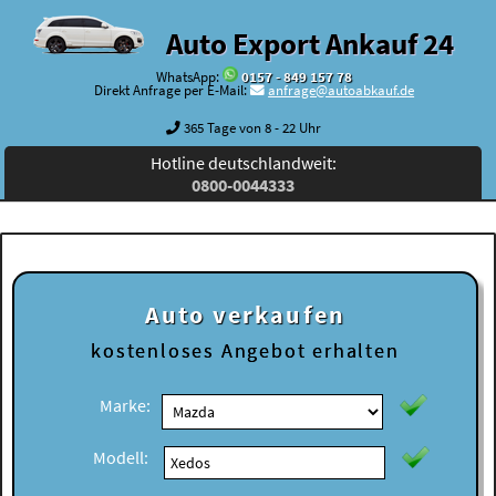
Auto Export Ankauf 24
WhatsApp:
0157 - 849 157 78
Direkt Anfrage per E-Mail:
anfrage@autoabkauf.de
365 Tage von 8 - 22 Uhr
Hotline deutschlandweit:
0800-0044333
Auto verkaufen
kostenloses
Angebot erhalten
Marke:
Modell: