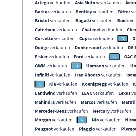
Artega
verkaufen
Asia Motors
verkaufen
Asto
Barkas
verkaufen
Bentley
verkaufen
Bitter
ve
Bristol
verkaufen
Bugatti
verkaufen
Buick
ve
Caterham
verkaufen
Chatenet
verkaufen
Che
Corvette
verkaufen
Cupra
verkaufen
D
D
Dodge
verkaufen
Donkervoort
verkaufen
DS 
Fisker
verkaufen
Ford
verkaufen
GAC 
G
GWM
verkaufen
Hamann
verkaufen
Ho
H
Infiniti
verkaufen
Iran Khodro
verkaufen
Isde
Kia
verkaufen
Koenigsegg
verkaufen
K
Landwind
verkaufen
LEVC
verkaufen
Lexus
ve
Mahindra
verkaufen
Marcos
verkaufen
Maruti
Mercedes-Benz
verkaufen
Mercury
verkaufen
Morgan
verkaufen
Nio
verkaufen
Niss
N
Peugeot
verkaufen
Piaggio
verkaufen
Plymo