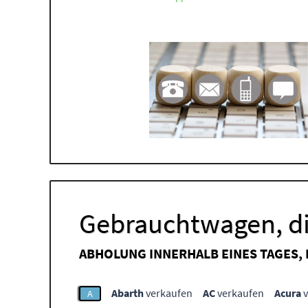
Gebrauchtwagen, di
ABHOLUNG INNERHALB EINES TAGES,
Abarth
verkaufen
AC
verkaufen
Acura
v
A