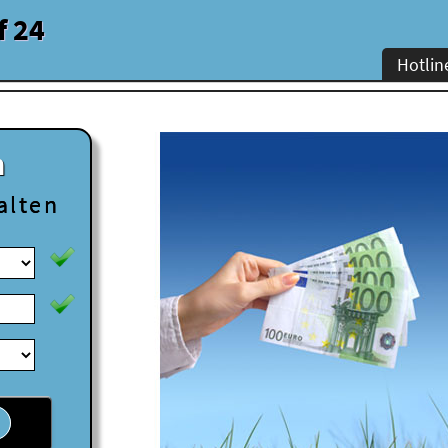
f 24
Hotlin
n
alten