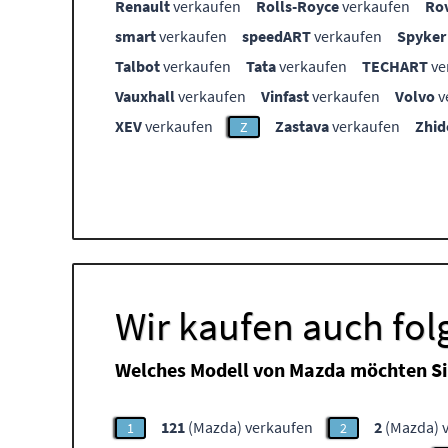
Renault
verkaufen
Rolls-Royce
verkaufen
Ro
smart
verkaufen
speedART
verkaufen
Spyker
Talbot
verkaufen
Tata
verkaufen
TECHART
ve
Vauxhall
verkaufen
Vinfast
verkaufen
Volvo
v
XEV
verkaufen
Zastava
verkaufen
Zhid
Z
Wir kaufen auch fo
Welches Modell von Mazda möchten Si
121
(Mazda) verkaufen
2
(Mazda) 
1
2