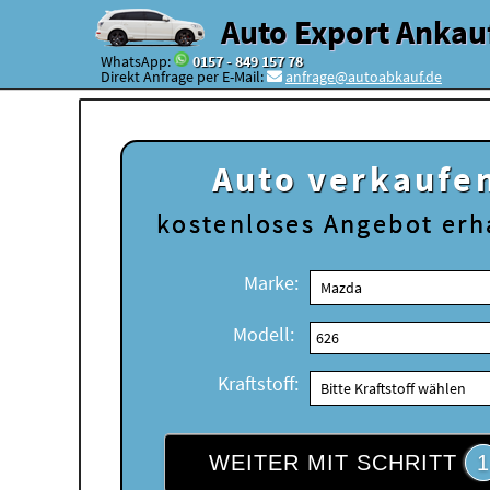
Auto Export Ankau
WhatsApp:
0157 - 849 157 78
Direkt Anfrage per E-Mail:
anfrage@autoabkauf.de
Auto verkaufe
kostenloses
Angebot erh
Marke:
Modell:
Kraftstoff:
WEITER MIT SCHRITT
1