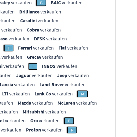
ealey
verkaufen
BAIC
verkaufen
B
rkaufen
Brilliance
verkaufen
rkaufen
Casalini
verkaufen
L
verkaufen
Cobra
verkaufen
aso
verkaufen
DFSK
verkaufen
Ferrari
verkaufen
Fiat
verkaufen
F
C
verkaufen
Grecav
verkaufen
i
verkaufen
INEOS
verkaufen
I
aufen
Jaguar
verkaufen
Jeep
verkaufen
Lancia
verkaufen
Land-Rover
verkaufen
LTI
verkaufen
Lynk Co
verkaufen
M
kaufen
Mazda
verkaufen
McLaren
verkaufen
erkaufen
Mitsubishi
verkaufen
el
verkaufen
Ora
verkaufen
P
verkaufen
Proton
verkaufen
R