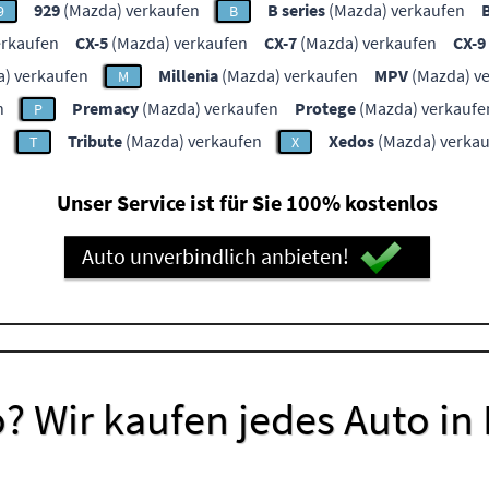
929
(Mazda) verkaufen
B series
(Mazda) verkaufen
9
B
erkaufen
CX-5
(Mazda) verkaufen
CX-7
(Mazda) verkaufen
CX-9
) verkaufen
Millenia
(Mazda) verkaufen
MPV
(Mazda) v
M
n
Premacy
(Mazda) verkaufen
Protege
(Mazda) verkaufe
P
Tribute
(Mazda) verkaufen
Xedos
(Mazda) verka
T
X
Unser Service ist für Sie 100% kostenlos
Auto unverbindlich anbieten!
? Wir kaufen jedes Auto in