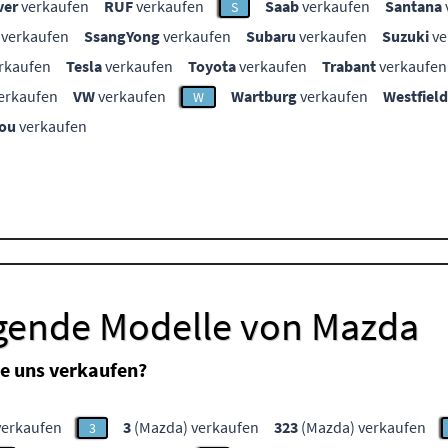
ver
verkaufen
RUF
verkaufen
Saab
verkaufen
Santana
S
verkaufen
SsangYong
verkaufen
Subaru
verkaufen
Suzuki
ve
rkaufen
Tesla
verkaufen
Toyota
verkaufen
Trabant
verkaufen
erkaufen
VW
verkaufen
Wartburg
verkaufen
Westfield
W
ou
verkaufen
lgende Modelle von Mazda
e uns verkaufen?
verkaufen
3
(Mazda) verkaufen
323
(Mazda) verkaufen
3