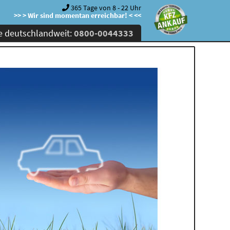
365 Tage von 8 - 22 Uhr
>> > Wir sind momentan erreichbar! < <<
e deutschlandweit:
0800-0044333