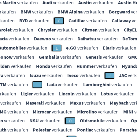
n Martin
verkaufen
Audi
verkaufen
Austin
verkaufen
Austin H
rkaufen
BMW
verkaufen
BMW Alpina
verkaufen
Borgward
ve
rkaufen
BYD
verkaufen
Cadillac
verkaufen
Callaway
ve
C
vrolet
verkaufen
Chrysler
verkaufen
Citroen
verkaufen
CityE
acia
verkaufen
Daewoo
verkaufen
Daihatsu
verkaufen
DeTom
Automobiles
verkaufen
e.GO
verkaufen
Elaris
verkaufen
E
Gonow
verkaufen
Gemballa
verkaufen
Genesis
verkaufen
GM
lden
verkaufen
Honda
verkaufen
Hummer
verkaufen
Hyunda
ra
verkaufen
Isuzu
verkaufen
Iveco
verkaufen
JAC
verk
J
KTM
verkaufen
Lada
verkaufen
Lamborghini
verkaufen
L
rkaufen
Ligier
verkaufen
Lincoln
verkaufen
Lotus
verkaufen
verkaufen
Maserati
verkaufen
Maxus
verkaufen
Maybach
ver
MG
verkaufen
Microcar
verkaufen
Microlino
verkaufen
MINI
v
an
verkaufen
NSU
verkaufen
Oldsmobile
verkaufen
Op
O
uth
verkaufen
Polestar
verkaufen
Pontiac
verkaufen
Porsche