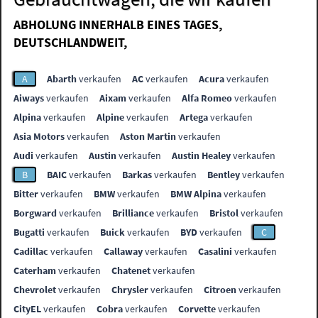
ABHOLUNG INNERHALB EINES TAGES,
DEUTSCHLANDWEIT,
A
Abarth
verkaufen
AC
verkaufen
Acura
verkaufen
Aiways
verkaufen
Aixam
verkaufen
Alfa Romeo
verkaufen
Alpina
verkaufen
Alpine
verkaufen
Artega
verkaufen
Asia Motors
verkaufen
Aston Martin
verkaufen
Audi
verkaufen
Austin
verkaufen
Austin Healey
verkaufen
B
BAIC
verkaufen
Barkas
verkaufen
Bentley
verkaufen
Bitter
verkaufen
BMW
verkaufen
BMW Alpina
verkaufen
Borgward
verkaufen
Brilliance
verkaufen
Bristol
verkaufen
Bugatti
verkaufen
Buick
verkaufen
BYD
verkaufen
C
Cadillac
verkaufen
Callaway
verkaufen
Casalini
verkaufen
Caterham
verkaufen
Chatenet
verkaufen
Chevrolet
verkaufen
Chrysler
verkaufen
Citroen
verkaufen
CityEL
verkaufen
Cobra
verkaufen
Corvette
verkaufen