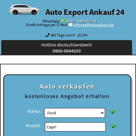
Auto Export Ankauf 24
WhatsApp:
0157 - 849 157 78
Direkt Anfrage per E-Mail:
anfrage@autoabkauf.de
365 Tage von 8 - 22 Uhr
Hotline deutschlandweit:
0800-0044333
Auto verkaufen
kostenloses
Angebot erhalten
Marke:
Modell: