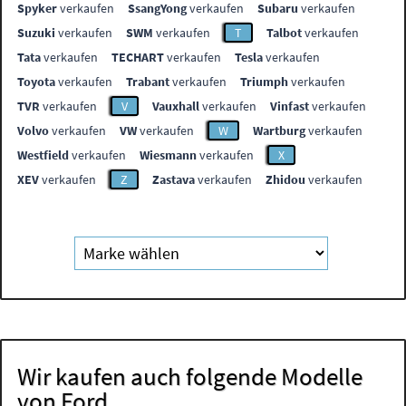
Spyker
verkaufen
SsangYong
verkaufen
Subaru
verkaufen
Suzuki
verkaufen
SWM
verkaufen
T
Talbot
verkaufen
Tata
verkaufen
TECHART
verkaufen
Tesla
verkaufen
Toyota
verkaufen
Trabant
verkaufen
Triumph
verkaufen
TVR
verkaufen
V
Vauxhall
verkaufen
Vinfast
verkaufen
Volvo
verkaufen
VW
verkaufen
W
Wartburg
verkaufen
Westfield
verkaufen
Wiesmann
verkaufen
X
XEV
verkaufen
Z
Zastava
verkaufen
Zhidou
verkaufen
Wir kaufen auch folgende Modelle
von Ford