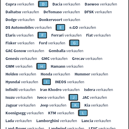
Cupra
verkaufen
D
Dacia
verkaufen
Daewoo
verkaufen
Daihatsu
verkaufen
DeTomaso
verkaufen
DFSK
verkaufen
Dodge
verkaufen
Donkervoort
verkaufen
DS Automobiles
verkaufen
E
e.GO
verkaufen
Elaris
verkaufen
F
Ferrari
verkaufen
Fiat
verkaufen
Fisker
verkaufen
Ford
verkaufen
G
GAC Gonow
verkaufen
Gemballa
verkaufen
Genesis
verkaufen
GMC
verkaufen
Grecav
verkaufen
GWM
verkaufen
H
Hamann
verkaufen
Holden
verkaufen
Honda
verkaufen
Hummer
verkaufen
Hyundai
verkaufen
I
INEOS
verkaufen
Infiniti
verkaufen
Iran Khodro
verkaufen
Isdera
verkaufen
Isuzu
verkaufen
Iveco
verkaufen
J
JAC
verkaufen
Jaguar
verkaufen
Jeep
verkaufen
K
Kia
verkaufen
Koenigsegg
verkaufen
KTM
verkaufen
L
Lada
verkaufen
Lamborghini
verkaufen
Lancia
verkaufen
Land-Rover
verkaufen
Landwind
verkaufen
LEVC
verkaufen