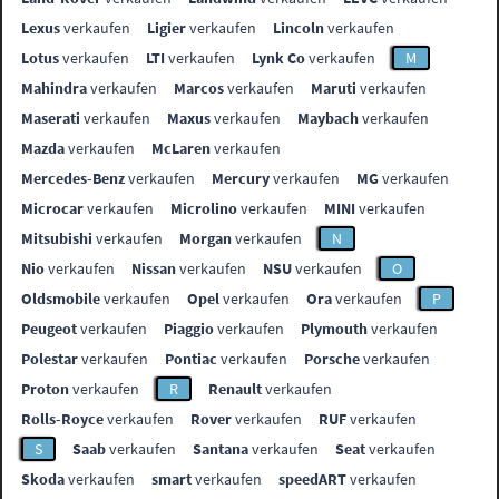
Lexus
verkaufen
Ligier
verkaufen
Lincoln
verkaufen
Lotus
verkaufen
LTI
verkaufen
Lynk Co
verkaufen
M
Mahindra
verkaufen
Marcos
verkaufen
Maruti
verkaufen
Maserati
verkaufen
Maxus
verkaufen
Maybach
verkaufen
Mazda
verkaufen
McLaren
verkaufen
Mercedes-Benz
verkaufen
Mercury
verkaufen
MG
verkaufen
Microcar
verkaufen
Microlino
verkaufen
MINI
verkaufen
Mitsubishi
verkaufen
Morgan
verkaufen
N
Nio
verkaufen
Nissan
verkaufen
NSU
verkaufen
O
Oldsmobile
verkaufen
Opel
verkaufen
Ora
verkaufen
P
Peugeot
verkaufen
Piaggio
verkaufen
Plymouth
verkaufen
Polestar
verkaufen
Pontiac
verkaufen
Porsche
verkaufen
Proton
verkaufen
R
Renault
verkaufen
Rolls-Royce
verkaufen
Rover
verkaufen
RUF
verkaufen
S
Saab
verkaufen
Santana
verkaufen
Seat
verkaufen
Skoda
verkaufen
smart
verkaufen
speedART
verkaufen