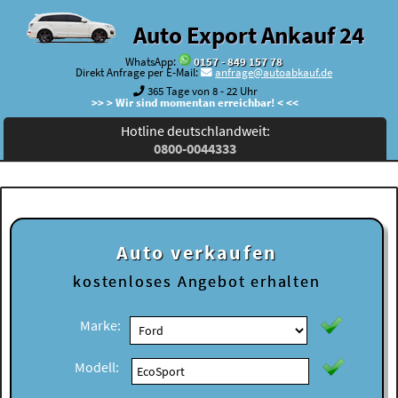
Auto Export Ankauf 24
WhatsApp:
0157 - 849 157 78
Direkt Anfrage per E-Mail:
anfrage@autoabkauf.de
365 Tage von 8 - 22 Uhr
>> > Wir sind momentan erreichbar! < <<
Hotline deutschlandweit:
0800-0044333
Auto verkaufen
kostenloses
Angebot erhalten
Marke:
Modell: