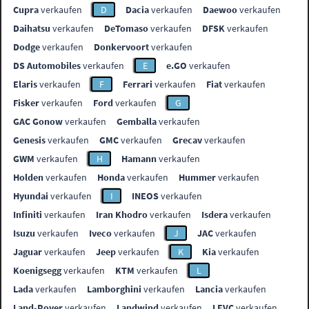
Cupra
verkaufen
D
Dacia
verkaufen
Daewoo
verkaufen
Daihatsu
verkaufen
DeTomaso
verkaufen
DFSK
verkaufen
Dodge
verkaufen
Donkervoort
verkaufen
DS Automobiles
verkaufen
E
e.GO
verkaufen
Elaris
verkaufen
F
Ferrari
verkaufen
Fiat
verkaufen
Fisker
verkaufen
Ford
verkaufen
G
GAC Gonow
verkaufen
Gemballa
verkaufen
Genesis
verkaufen
GMC
verkaufen
Grecav
verkaufen
GWM
verkaufen
H
Hamann
verkaufen
Holden
verkaufen
Honda
verkaufen
Hummer
verkaufen
Hyundai
verkaufen
I
INEOS
verkaufen
Infiniti
verkaufen
Iran Khodro
verkaufen
Isdera
verkaufen
Isuzu
verkaufen
Iveco
verkaufen
J
JAC
verkaufen
Jaguar
verkaufen
Jeep
verkaufen
K
Kia
verkaufen
Koenigsegg
verkaufen
KTM
verkaufen
L
Lada
verkaufen
Lamborghini
verkaufen
Lancia
verkaufen
Land-Rover
verkaufen
Landwind
verkaufen
LEVC
verkaufen