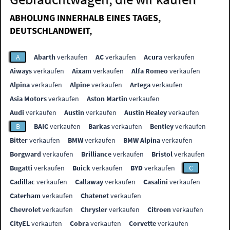
ABHOLUNG INNERHALB EINES TAGES,
DEUTSCHLANDWEIT,
A
Abarth
verkaufen
AC
verkaufen
Acura
verkaufen
Aiways
verkaufen
Aixam
verkaufen
Alfa Romeo
verkaufen
Alpina
verkaufen
Alpine
verkaufen
Artega
verkaufen
Asia Motors
verkaufen
Aston Martin
verkaufen
Audi
verkaufen
Austin
verkaufen
Austin Healey
verkaufen
B
BAIC
verkaufen
Barkas
verkaufen
Bentley
verkaufen
Bitter
verkaufen
BMW
verkaufen
BMW Alpina
verkaufen
Borgward
verkaufen
Brilliance
verkaufen
Bristol
verkaufen
Bugatti
verkaufen
Buick
verkaufen
BYD
verkaufen
C
Cadillac
verkaufen
Callaway
verkaufen
Casalini
verkaufen
Caterham
verkaufen
Chatenet
verkaufen
Chevrolet
verkaufen
Chrysler
verkaufen
Citroen
verkaufen
CityEL
verkaufen
Cobra
verkaufen
Corvette
verkaufen