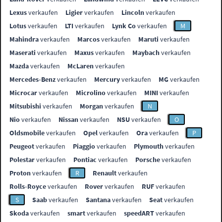
Lexus
verkaufen
Ligier
verkaufen
Lincoln
verkaufen
Lotus
verkaufen
LTI
verkaufen
Lynk Co
verkaufen
M
Mahindra
verkaufen
Marcos
verkaufen
Maruti
verkaufen
Maserati
verkaufen
Maxus
verkaufen
Maybach
verkaufen
Mazda
verkaufen
McLaren
verkaufen
Mercedes-Benz
verkaufen
Mercury
verkaufen
MG
verkaufen
Microcar
verkaufen
Microlino
verkaufen
MINI
verkaufen
Mitsubishi
verkaufen
Morgan
verkaufen
N
Nio
verkaufen
Nissan
verkaufen
NSU
verkaufen
O
Oldsmobile
verkaufen
Opel
verkaufen
Ora
verkaufen
P
Peugeot
verkaufen
Piaggio
verkaufen
Plymouth
verkaufen
Polestar
verkaufen
Pontiac
verkaufen
Porsche
verkaufen
Proton
verkaufen
R
Renault
verkaufen
Rolls-Royce
verkaufen
Rover
verkaufen
RUF
verkaufen
S
Saab
verkaufen
Santana
verkaufen
Seat
verkaufen
Skoda
verkaufen
smart
verkaufen
speedART
verkaufen