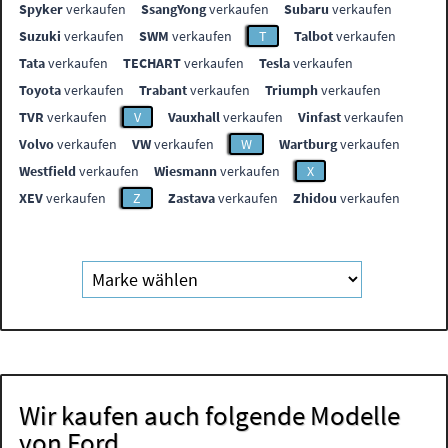
Spyker
verkaufen
SsangYong
verkaufen
Subaru
verkaufen
Suzuki
verkaufen
SWM
verkaufen
T
Talbot
verkaufen
Tata
verkaufen
TECHART
verkaufen
Tesla
verkaufen
Toyota
verkaufen
Trabant
verkaufen
Triumph
verkaufen
TVR
verkaufen
V
Vauxhall
verkaufen
Vinfast
verkaufen
Volvo
verkaufen
VW
verkaufen
W
Wartburg
verkaufen
Westfield
verkaufen
Wiesmann
verkaufen
X
XEV
verkaufen
Z
Zastava
verkaufen
Zhidou
verkaufen
Wir kaufen auch folgende Modelle
von Ford