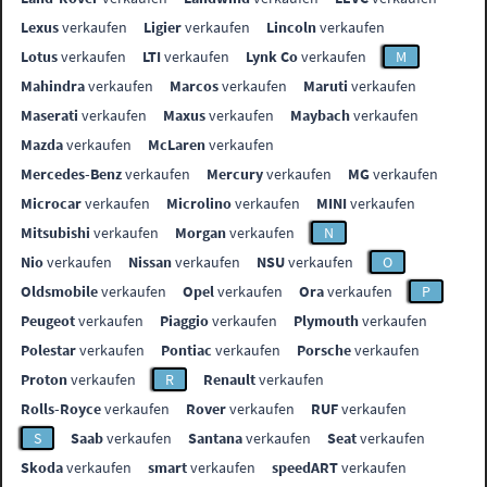
Lexus
verkaufen
Ligier
verkaufen
Lincoln
verkaufen
Lotus
verkaufen
LTI
verkaufen
Lynk Co
verkaufen
M
Mahindra
verkaufen
Marcos
verkaufen
Maruti
verkaufen
Maserati
verkaufen
Maxus
verkaufen
Maybach
verkaufen
Mazda
verkaufen
McLaren
verkaufen
Mercedes-Benz
verkaufen
Mercury
verkaufen
MG
verkaufen
Microcar
verkaufen
Microlino
verkaufen
MINI
verkaufen
Mitsubishi
verkaufen
Morgan
verkaufen
N
Nio
verkaufen
Nissan
verkaufen
NSU
verkaufen
O
Oldsmobile
verkaufen
Opel
verkaufen
Ora
verkaufen
P
Peugeot
verkaufen
Piaggio
verkaufen
Plymouth
verkaufen
Polestar
verkaufen
Pontiac
verkaufen
Porsche
verkaufen
Proton
verkaufen
R
Renault
verkaufen
Rolls-Royce
verkaufen
Rover
verkaufen
RUF
verkaufen
S
Saab
verkaufen
Santana
verkaufen
Seat
verkaufen
Skoda
verkaufen
smart
verkaufen
speedART
verkaufen