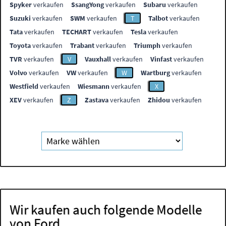
Spyker
verkaufen
SsangYong
verkaufen
Subaru
verkaufen
Suzuki
verkaufen
SWM
verkaufen
T
Talbot
verkaufen
Tata
verkaufen
TECHART
verkaufen
Tesla
verkaufen
Toyota
verkaufen
Trabant
verkaufen
Triumph
verkaufen
TVR
verkaufen
V
Vauxhall
verkaufen
Vinfast
verkaufen
Volvo
verkaufen
VW
verkaufen
W
Wartburg
verkaufen
Westfield
verkaufen
Wiesmann
verkaufen
X
XEV
verkaufen
Z
Zastava
verkaufen
Zhidou
verkaufen
Wir kaufen auch folgende Modelle
von Ford