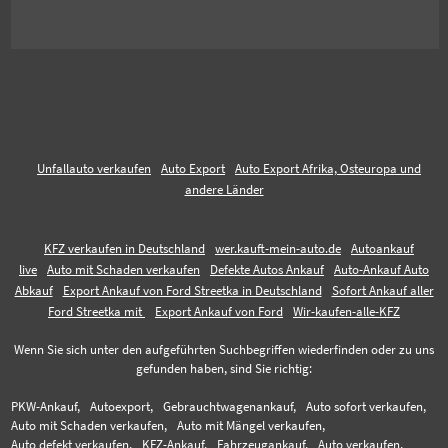
Unfallauto verkaufen
Auto Export
Auto Export Afrika, Osteuropa und
andere Länder
KFZ verkaufen in Deutschland
wer.kauft-mein-auto.de
Autoankauf
live
Auto mit Schaden verkaufen
Defekte Autos Ankauf
Auto-Ankauf Auto
Abkauf
Export Ankauf von Ford Streetka in Deutschland
Sofort Ankauf aller
Ford Streetka mit
Export Ankauf von Ford
Wir-kaufen-alle-KFZ
Wenn Sie sich unter den aufgeführten Suchbegriffen wiederfinden oder zu uns
gefunden haben, sind Sie richtig:
PKW-Ankauf,
Autoexport,
Gebrauchtwagenankauf,
Auto sofort verkaufen,
Auto mit Schaden verkaufen,
Auto mit Mängel verkaufen,
Auto defekt verkaufen,
KFZ-Ankauf,
Fahrzeugankauf,
Auto verkaufen,