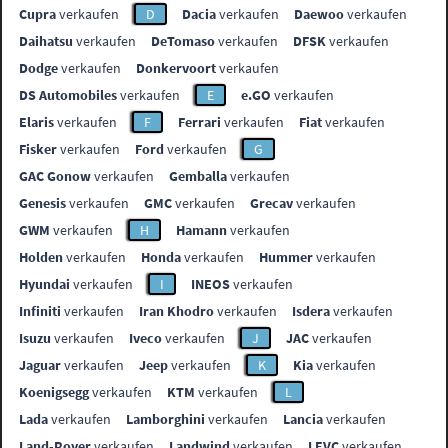
Cupra
verkaufen
D
Dacia
verkaufen
Daewoo
verkaufen
Daihatsu
verkaufen
DeTomaso
verkaufen
DFSK
verkaufen
Dodge
verkaufen
Donkervoort
verkaufen
DS Automobiles
verkaufen
E
e.GO
verkaufen
Elaris
verkaufen
F
Ferrari
verkaufen
Fiat
verkaufen
Fisker
verkaufen
Ford
verkaufen
G
GAC Gonow
verkaufen
Gemballa
verkaufen
Genesis
verkaufen
GMC
verkaufen
Grecav
verkaufen
GWM
verkaufen
H
Hamann
verkaufen
Holden
verkaufen
Honda
verkaufen
Hummer
verkaufen
Hyundai
verkaufen
I
INEOS
verkaufen
Infiniti
verkaufen
Iran Khodro
verkaufen
Isdera
verkaufen
Isuzu
verkaufen
Iveco
verkaufen
J
JAC
verkaufen
Jaguar
verkaufen
Jeep
verkaufen
K
Kia
verkaufen
Koenigsegg
verkaufen
KTM
verkaufen
L
Lada
verkaufen
Lamborghini
verkaufen
Lancia
verkaufen
Land-Rover
verkaufen
Landwind
verkaufen
LEVC
verkaufen