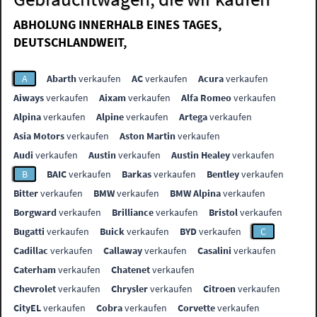
ABHOLUNG INNERHALB EINES TAGES,
DEUTSCHLANDWEIT,
A
Abarth
verkaufen
AC
verkaufen
Acura
verkaufen
Aiways
verkaufen
Aixam
verkaufen
Alfa Romeo
verkaufen
Alpina
verkaufen
Alpine
verkaufen
Artega
verkaufen
Asia Motors
verkaufen
Aston Martin
verkaufen
Audi
verkaufen
Austin
verkaufen
Austin Healey
verkaufen
B
BAIC
verkaufen
Barkas
verkaufen
Bentley
verkaufen
Bitter
verkaufen
BMW
verkaufen
BMW Alpina
verkaufen
Borgward
verkaufen
Brilliance
verkaufen
Bristol
verkaufen
Bugatti
verkaufen
Buick
verkaufen
BYD
verkaufen
C
Cadillac
verkaufen
Callaway
verkaufen
Casalini
verkaufen
Caterham
verkaufen
Chatenet
verkaufen
Chevrolet
verkaufen
Chrysler
verkaufen
Citroen
verkaufen
CityEL
verkaufen
Cobra
verkaufen
Corvette
verkaufen