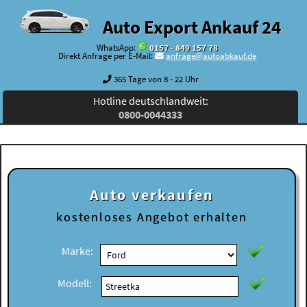
Auto Export Ankauf 24
WhatsApp:
0157 - 849 157 78
Direkt Anfrage per E-Mail:
anfrage@autoabkauf.de
365 Tage von 8 - 22 Uhr
Hotline deutschlandweit:
0800-0044333
Auto verkaufen
kostenloses
Angebot erhalten
Marke:
Modell: