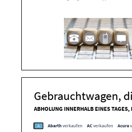
Gebrauchtwagen, di
ABHOLUNG INNERHALB EINES TAGES,
Abarth
verkaufen
AC
verkaufen
Acura
v
A