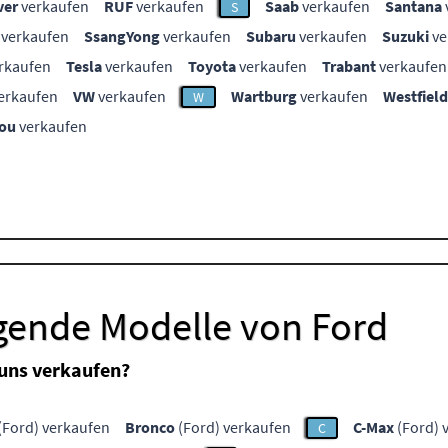
ver
verkaufen
RUF
verkaufen
Saab
verkaufen
Santana
S
verkaufen
SsangYong
verkaufen
Subaru
verkaufen
Suzuki
ve
rkaufen
Tesla
verkaufen
Toyota
verkaufen
Trabant
verkaufen
erkaufen
VW
verkaufen
Wartburg
verkaufen
Westfield
W
ou
verkaufen
lgende Modelle von Ford
 uns verkaufen?
(Ford) verkaufen
Bronco
(Ford) verkaufen
C-Max
(Ford) 
C