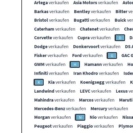
Artega
verkaufen
Asia Motors
verkaufen
Asto
Barkas
verkaufen
Bentley
verkaufen
Bitter
ve
Bristol
verkaufen
Bugatti
verkaufen
Buick
ve
Caterham
verkaufen
Chatenet
verkaufen
Che
Corvette
verkaufen
Cupra
verkaufen
D
D
Dodge
verkaufen
Donkervoort
verkaufen
DS 
Fisker
verkaufen
Ford
verkaufen
GAC 
G
GWM
verkaufen
Hamann
verkaufen
Ho
H
Infiniti
verkaufen
Iran Khodro
verkaufen
Isde
Kia
verkaufen
Koenigsegg
verkaufen
K
Landwind
verkaufen
LEVC
verkaufen
Lexus
ve
Mahindra
verkaufen
Marcos
verkaufen
Maruti
Mercedes-Benz
verkaufen
Mercury
verkaufen
Morgan
verkaufen
Nio
verkaufen
Niss
N
Peugeot
verkaufen
Piaggio
verkaufen
Plymo