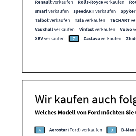
Renault
verkaufen
Rolls-Royce
verkaufen
Ro
smart
verkaufen
speedART
verkaufen
Spyker
Talbot
verkaufen
Tata
verkaufen
TECHART
ve
Vauxhall
verkaufen
Vinfast
verkaufen
Volvo
v
XEV
verkaufen
Zastava
verkaufen
Zhid
Z
Wir kaufen auch fo
Welches Modell von Ford möchten Sie
Aerostar
(Ford) verkaufen
B-Max
A
B