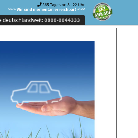
365 Tage von 8 - 22 Uhr
>> > Wir sind momentan erreichbar! < <<
e deutschlandweit:
0800-0044333