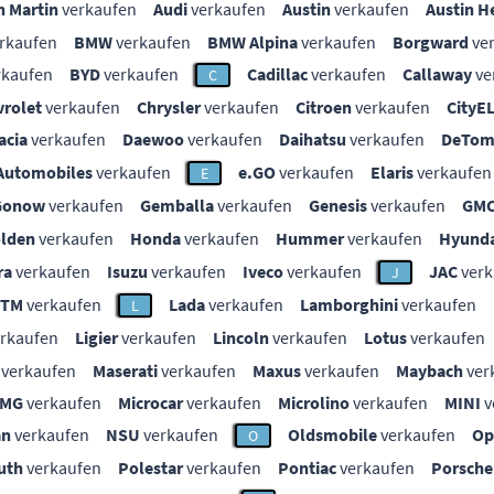
n Martin
verkaufen
Audi
verkaufen
Austin
verkaufen
Austin H
rkaufen
BMW
verkaufen
BMW Alpina
verkaufen
Borgward
ve
rkaufen
BYD
verkaufen
Cadillac
verkaufen
Callaway
ve
C
vrolet
verkaufen
Chrysler
verkaufen
Citroen
verkaufen
CityE
acia
verkaufen
Daewoo
verkaufen
Daihatsu
verkaufen
DeTom
Automobiles
verkaufen
e.GO
verkaufen
Elaris
verkaufen
E
Gonow
verkaufen
Gemballa
verkaufen
Genesis
verkaufen
GM
lden
verkaufen
Honda
verkaufen
Hummer
verkaufen
Hyunda
ra
verkaufen
Isuzu
verkaufen
Iveco
verkaufen
JAC
verk
J
KTM
verkaufen
Lada
verkaufen
Lamborghini
verkaufen
L
rkaufen
Ligier
verkaufen
Lincoln
verkaufen
Lotus
verkaufen
verkaufen
Maserati
verkaufen
Maxus
verkaufen
Maybach
ver
MG
verkaufen
Microcar
verkaufen
Microlino
verkaufen
MINI
v
an
verkaufen
NSU
verkaufen
Oldsmobile
verkaufen
Op
O
uth
verkaufen
Polestar
verkaufen
Pontiac
verkaufen
Porsche