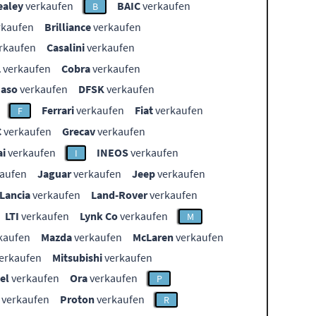
ealey
verkaufen
BAIC
verkaufen
B
rkaufen
Brilliance
verkaufen
rkaufen
Casalini
verkaufen
L
verkaufen
Cobra
verkaufen
aso
verkaufen
DFSK
verkaufen
Ferrari
verkaufen
Fiat
verkaufen
F
C
verkaufen
Grecav
verkaufen
i
verkaufen
INEOS
verkaufen
I
aufen
Jaguar
verkaufen
Jeep
verkaufen
Lancia
verkaufen
Land-Rover
verkaufen
LTI
verkaufen
Lynk Co
verkaufen
M
kaufen
Mazda
verkaufen
McLaren
verkaufen
erkaufen
Mitsubishi
verkaufen
el
verkaufen
Ora
verkaufen
P
verkaufen
Proton
verkaufen
R