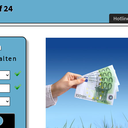
f 24
Hotlin
n
alten