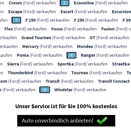
fen
Crown
(Ford) verkaufen
Econoline
(Ford) verkaufen
E
en
Escape
(Ford) verkaufen
Escort
(Ford) verkaufen
Excursio
ufen
F 150
(Ford) verkaufen
F 250
(Ford) verkaufen
F 35
F
Flex
(Ford) verkaufen
Focus
(Ford) verkaufen
Fusion
(Ford) 
erkaufen
Grand Tourneo
(Ford) verkaufen
GT
(Ford) verkaufen
verkaufen
Mercury
(Ford) verkaufen
Mondeo
(Ford) verkaufen
kaufen
Puma
(Ford) verkaufen
Ranger
(Ford) verkaufen
R
en
Sierra
(Ford) verkaufen
Sportka
(Ford) verkaufen
Streetka
en
Thunderbird
(Ford) verkaufen
Tourneo
(Ford) verkaufen
T
stom
(Ford) verkaufen
Transit
(Ford) verkaufen
Transit Connect
m
(Ford) verkaufen
Windstar
(Ford) verkaufen
W
Unser Service ist für Sie 100% kostenlos
Auto unverbindlich anbieten!