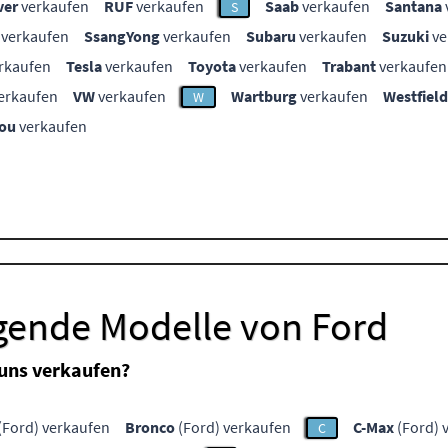
ver
verkaufen
RUF
verkaufen
Saab
verkaufen
Santana
S
verkaufen
SsangYong
verkaufen
Subaru
verkaufen
Suzuki
ve
rkaufen
Tesla
verkaufen
Toyota
verkaufen
Trabant
verkaufen
erkaufen
VW
verkaufen
Wartburg
verkaufen
Westfield
W
ou
verkaufen
lgende Modelle von Ford
 uns verkaufen?
(Ford) verkaufen
Bronco
(Ford) verkaufen
C-Max
(Ford) 
C