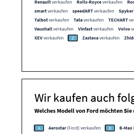
Renault
verkaufen
Rolls-Royce
verkaufen
Ro
smart
verkaufen
speedART
verkaufen
Spyker
Talbot
verkaufen
Tata
verkaufen
TECHART
ve
Vauxhall
verkaufen
Vinfast
verkaufen
Volvo
v
XEV
verkaufen
Zastava
verkaufen
Zhid
Z
Wir kaufen auch fo
Welches Modell von Ford möchten Sie
Aerostar
(Ford) verkaufen
B-Max
A
B