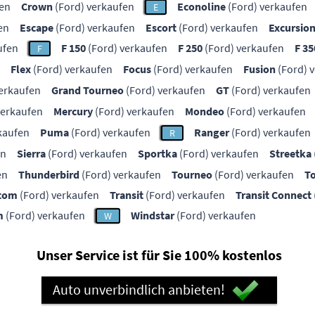
fen
Crown
(Ford) verkaufen
Econoline
(Ford) verkaufen
E
en
Escape
(Ford) verkaufen
Escort
(Ford) verkaufen
Excursio
ufen
F 150
(Ford) verkaufen
F 250
(Ford) verkaufen
F 35
F
Flex
(Ford) verkaufen
Focus
(Ford) verkaufen
Fusion
(Ford) 
erkaufen
Grand Tourneo
(Ford) verkaufen
GT
(Ford) verkaufen
verkaufen
Mercury
(Ford) verkaufen
Mondeo
(Ford) verkaufen
kaufen
Puma
(Ford) verkaufen
Ranger
(Ford) verkaufen
R
en
Sierra
(Ford) verkaufen
Sportka
(Ford) verkaufen
Streetka
en
Thunderbird
(Ford) verkaufen
Tourneo
(Ford) verkaufen
T
stom
(Ford) verkaufen
Transit
(Ford) verkaufen
Transit Connect
m
(Ford) verkaufen
Windstar
(Ford) verkaufen
W
Unser Service ist für Sie 100% kostenlos
Auto unverbindlich anbieten!