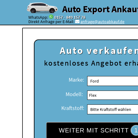
Auto Export Ankau
WhatsApp:
0157 - 849 157 78
Direkt Anfrage per E-Mail:
anfrage@autoabkauf.de
Auto verkaufe
kostenloses
Angebot erh
Marke:
Modell:
Kraftstoff:
WEITER MIT SCHRITT
1