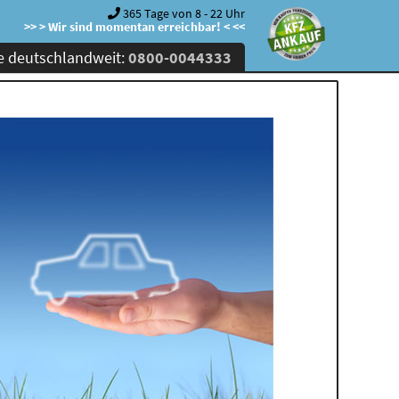
365 Tage von 8 - 22 Uhr
>> > Wir sind momentan erreichbar! < <<
e deutschlandweit:
0800-0044333