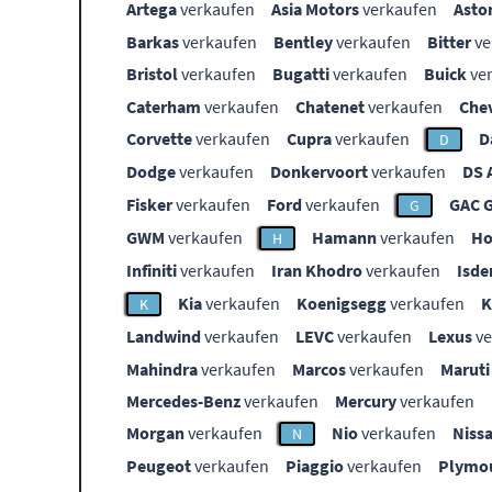
Artega
verkaufen
Asia Motors
verkaufen
Asto
Barkas
verkaufen
Bentley
verkaufen
Bitter
ve
Bristol
verkaufen
Bugatti
verkaufen
Buick
ve
Caterham
verkaufen
Chatenet
verkaufen
Che
Corvette
verkaufen
Cupra
verkaufen
D
D
Dodge
verkaufen
Donkervoort
verkaufen
DS 
Fisker
verkaufen
Ford
verkaufen
GAC 
G
GWM
verkaufen
Hamann
verkaufen
Ho
H
Infiniti
verkaufen
Iran Khodro
verkaufen
Isde
Kia
verkaufen
Koenigsegg
verkaufen
K
Landwind
verkaufen
LEVC
verkaufen
Lexus
ve
Mahindra
verkaufen
Marcos
verkaufen
Maruti
Mercedes-Benz
verkaufen
Mercury
verkaufen
Morgan
verkaufen
Nio
verkaufen
Niss
N
Peugeot
verkaufen
Piaggio
verkaufen
Plymo