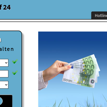
f 24
Hotlin
n
alten