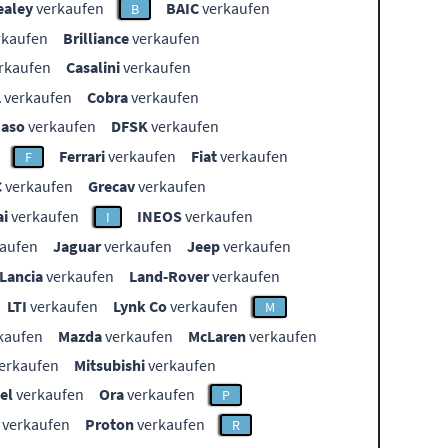
ealey
verkaufen
BAIC
verkaufen
B
rkaufen
Brilliance
verkaufen
rkaufen
Casalini
verkaufen
L
verkaufen
Cobra
verkaufen
aso
verkaufen
DFSK
verkaufen
Ferrari
verkaufen
Fiat
verkaufen
F
C
verkaufen
Grecav
verkaufen
i
verkaufen
INEOS
verkaufen
I
aufen
Jaguar
verkaufen
Jeep
verkaufen
Lancia
verkaufen
Land-Rover
verkaufen
LTI
verkaufen
Lynk Co
verkaufen
M
kaufen
Mazda
verkaufen
McLaren
verkaufen
erkaufen
Mitsubishi
verkaufen
el
verkaufen
Ora
verkaufen
P
verkaufen
Proton
verkaufen
R