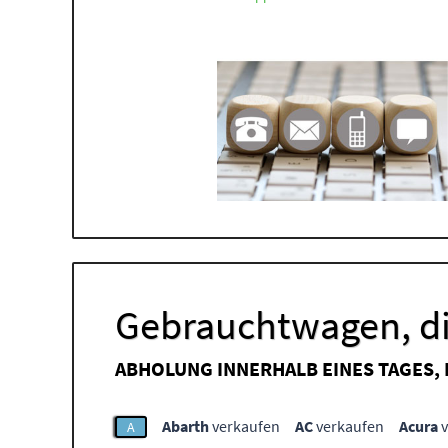
Gebrauchtwagen, di
ABHOLUNG INNERHALB EINES TAGES,
Abarth
verkaufen
AC
verkaufen
Acura
v
A