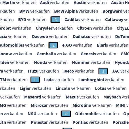
n Martin
verkaufen
Audi
verkaufen
Austin
verkaufen
Austin H
rkaufen
BMW
verkaufen
BMW Alpina
verkaufen
Borgward
ve
rkaufen
BYD
verkaufen
Cadillac
verkaufen
Callaway
ve
C
vrolet
verkaufen
Chrysler
verkaufen
Citroen
verkaufen
CityE
acia
verkaufen
Daewoo
verkaufen
Daihatsu
verkaufen
DeTom
Automobiles
verkaufen
e.GO
verkaufen
Elaris
verkaufen
E
Gonow
verkaufen
Gemballa
verkaufen
Genesis
verkaufen
GM
lden
verkaufen
Honda
verkaufen
Hummer
verkaufen
Hyunda
ra
verkaufen
Isuzu
verkaufen
Iveco
verkaufen
JAC
verk
J
KTM
verkaufen
Lada
verkaufen
Lamborghini
verkaufen
L
rkaufen
Ligier
verkaufen
Lincoln
verkaufen
Lotus
verkaufen
verkaufen
Maserati
verkaufen
Maxus
verkaufen
Maybach
ver
MG
verkaufen
Microcar
verkaufen
Microlino
verkaufen
MINI
v
an
verkaufen
NSU
verkaufen
Oldsmobile
verkaufen
Op
O
uth
verkaufen
Polestar
verkaufen
Pontiac
verkaufen
Porsche