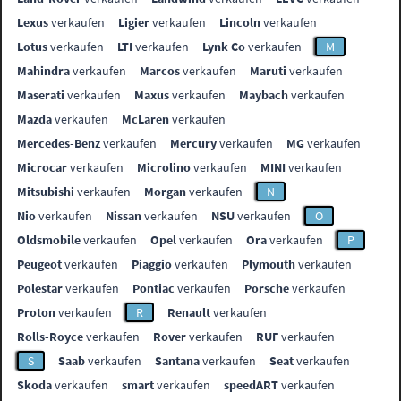
Lexus
verkaufen
Ligier
verkaufen
Lincoln
verkaufen
Lotus
verkaufen
LTI
verkaufen
Lynk Co
verkaufen
M
Mahindra
verkaufen
Marcos
verkaufen
Maruti
verkaufen
Maserati
verkaufen
Maxus
verkaufen
Maybach
verkaufen
Mazda
verkaufen
McLaren
verkaufen
Mercedes-Benz
verkaufen
Mercury
verkaufen
MG
verkaufen
Microcar
verkaufen
Microlino
verkaufen
MINI
verkaufen
Mitsubishi
verkaufen
Morgan
verkaufen
N
Nio
verkaufen
Nissan
verkaufen
NSU
verkaufen
O
Oldsmobile
verkaufen
Opel
verkaufen
Ora
verkaufen
P
Peugeot
verkaufen
Piaggio
verkaufen
Plymouth
verkaufen
Polestar
verkaufen
Pontiac
verkaufen
Porsche
verkaufen
Proton
verkaufen
R
Renault
verkaufen
Rolls-Royce
verkaufen
Rover
verkaufen
RUF
verkaufen
S
Saab
verkaufen
Santana
verkaufen
Seat
verkaufen
Skoda
verkaufen
smart
verkaufen
speedART
verkaufen