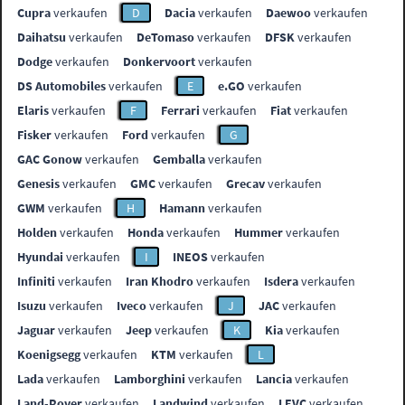
Cupra
verkaufen
D
Dacia
verkaufen
Daewoo
verkaufen
Daihatsu
verkaufen
DeTomaso
verkaufen
DFSK
verkaufen
Dodge
verkaufen
Donkervoort
verkaufen
DS Automobiles
verkaufen
E
e.GO
verkaufen
Elaris
verkaufen
F
Ferrari
verkaufen
Fiat
verkaufen
Fisker
verkaufen
Ford
verkaufen
G
GAC Gonow
verkaufen
Gemballa
verkaufen
Genesis
verkaufen
GMC
verkaufen
Grecav
verkaufen
GWM
verkaufen
H
Hamann
verkaufen
Holden
verkaufen
Honda
verkaufen
Hummer
verkaufen
Hyundai
verkaufen
I
INEOS
verkaufen
Infiniti
verkaufen
Iran Khodro
verkaufen
Isdera
verkaufen
Isuzu
verkaufen
Iveco
verkaufen
J
JAC
verkaufen
Jaguar
verkaufen
Jeep
verkaufen
K
Kia
verkaufen
Koenigsegg
verkaufen
KTM
verkaufen
L
Lada
verkaufen
Lamborghini
verkaufen
Lancia
verkaufen
Land-Rover
verkaufen
Landwind
verkaufen
LEVC
verkaufen