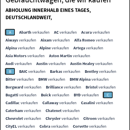
ABHOLUNG INNERHALB EINES TAGES,
DEUTSCHLANDWEIT,
A
Abarth
verkaufen
AC
verkaufen
Acura
verkaufen
Aiways
verkaufen
Aixam
verkaufen
Alfa Romeo
verkaufen
Alpina
verkaufen
Alpine
verkaufen
Artega
verkaufen
Asia Motors
verkaufen
Aston Martin
verkaufen
Audi
verkaufen
Austin
verkaufen
Austin Healey
verkaufen
B
BAIC
verkaufen
Barkas
verkaufen
Bentley
verkaufen
Bitter
verkaufen
BMW
verkaufen
BMW Alpina
verkaufen
Borgward
verkaufen
Brilliance
verkaufen
Bristol
verkaufen
Bugatti
verkaufen
Buick
verkaufen
BYD
verkaufen
C
Cadillac
verkaufen
Callaway
verkaufen
Casalini
verkaufen
Caterham
verkaufen
Chatenet
verkaufen
Chevrolet
verkaufen
Chrysler
verkaufen
Citroen
verkaufen
CityEL
verkaufen
Cobra
verkaufen
Corvette
verkaufen