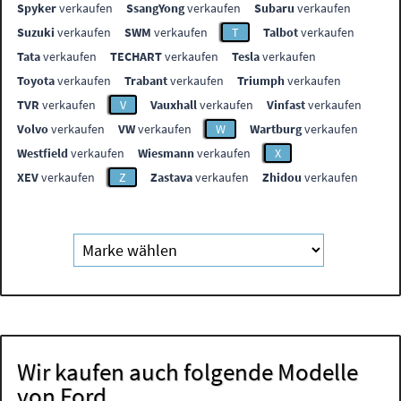
Spyker
verkaufen
SsangYong
verkaufen
Subaru
verkaufen
Suzuki
verkaufen
SWM
verkaufen
T
Talbot
verkaufen
Tata
verkaufen
TECHART
verkaufen
Tesla
verkaufen
Toyota
verkaufen
Trabant
verkaufen
Triumph
verkaufen
TVR
verkaufen
V
Vauxhall
verkaufen
Vinfast
verkaufen
Volvo
verkaufen
VW
verkaufen
W
Wartburg
verkaufen
Westfield
verkaufen
Wiesmann
verkaufen
X
XEV
verkaufen
Z
Zastava
verkaufen
Zhidou
verkaufen
Wir kaufen auch folgende Modelle
von Ford