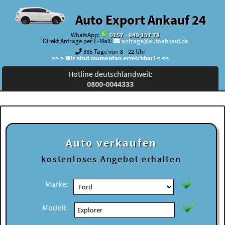
Auto Export Ankauf 24
WhatsApp:
0157 - 849 157 78
Direkt Anfrage per E-Mail:
anfrage@autoabkauf.de
365 Tage von 8 - 22 Uhr
>> > Wir sind momentan erreichbar! < <<
Hotline deutschlandweit:
0800-0044333
Auto verkaufen
kostenloses
Angebot erhalten
Marke:
Modell: