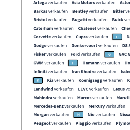
Artega
verkaufen
Asia Motors
verkaufen
Asto
Barkas
verkaufen
Bentley
verkaufen
Bitter
ve
Bristol
verkaufen
Bugatti
verkaufen
Buick
ve
Caterham
verkaufen
Chatenet
verkaufen
Che
Corvette
verkaufen
Cupra
verkaufen
D
D
Dodge
verkaufen
Donkervoort
verkaufen
DS 
Fisker
verkaufen
Ford
verkaufen
GAC 
G
GWM
verkaufen
Hamann
verkaufen
Ho
H
Infiniti
verkaufen
Iran Khodro
verkaufen
Isde
Kia
verkaufen
Koenigsegg
verkaufen
K
Landwind
verkaufen
LEVC
verkaufen
Lexus
ve
Mahindra
verkaufen
Marcos
verkaufen
Maruti
Mercedes-Benz
verkaufen
Mercury
verkaufen
Morgan
verkaufen
Nio
verkaufen
Niss
N
Peugeot
verkaufen
Piaggio
verkaufen
Plymo