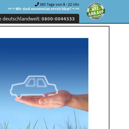
365 Tage von 8 - 22 Uhr
>> > Wir sind momentan erreichbar! < <<
e deutschlandweit:
0800-0044333