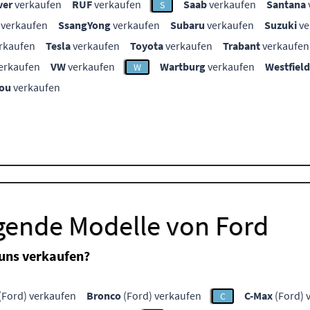
ver
verkaufen
RUF
verkaufen
Saab
verkaufen
Santana
S
verkaufen
SsangYong
verkaufen
Subaru
verkaufen
Suzuki
ve
rkaufen
Tesla
verkaufen
Toyota
verkaufen
Trabant
verkaufen
erkaufen
VW
verkaufen
Wartburg
verkaufen
Westfield
W
ou
verkaufen
lgende Modelle von Ford
 uns verkaufen?
(Ford) verkaufen
Bronco
(Ford) verkaufen
C-Max
(Ford) 
C