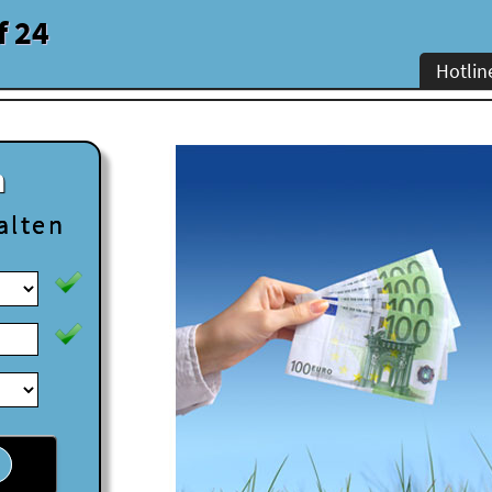
f 24
Hotlin
n
alten