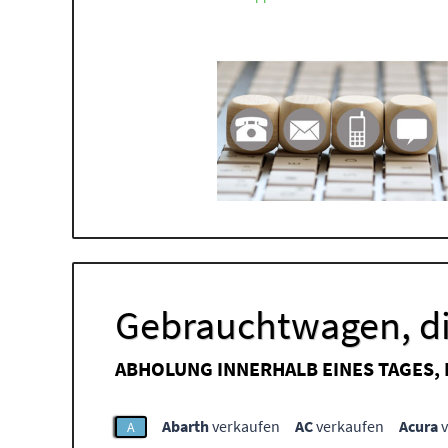
Gebrauchtwagen, di
ABHOLUNG INNERHALB EINES TAGES,
Abarth
verkaufen
AC
verkaufen
Acura
v
A