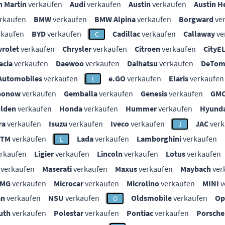
n Martin
verkaufen
Audi
verkaufen
Austin
verkaufen
Austin H
rkaufen
BMW
verkaufen
BMW Alpina
verkaufen
Borgward
ve
rkaufen
BYD
verkaufen
Cadillac
verkaufen
Callaway
ve
C
vrolet
verkaufen
Chrysler
verkaufen
Citroen
verkaufen
CityE
acia
verkaufen
Daewoo
verkaufen
Daihatsu
verkaufen
DeTom
Automobiles
verkaufen
e.GO
verkaufen
Elaris
verkaufen
E
Gonow
verkaufen
Gemballa
verkaufen
Genesis
verkaufen
GM
lden
verkaufen
Honda
verkaufen
Hummer
verkaufen
Hyunda
ra
verkaufen
Isuzu
verkaufen
Iveco
verkaufen
JAC
verk
J
KTM
verkaufen
Lada
verkaufen
Lamborghini
verkaufen
L
rkaufen
Ligier
verkaufen
Lincoln
verkaufen
Lotus
verkaufen
verkaufen
Maserati
verkaufen
Maxus
verkaufen
Maybach
ver
MG
verkaufen
Microcar
verkaufen
Microlino
verkaufen
MINI
v
an
verkaufen
NSU
verkaufen
Oldsmobile
verkaufen
Op
O
uth
verkaufen
Polestar
verkaufen
Pontiac
verkaufen
Porsche