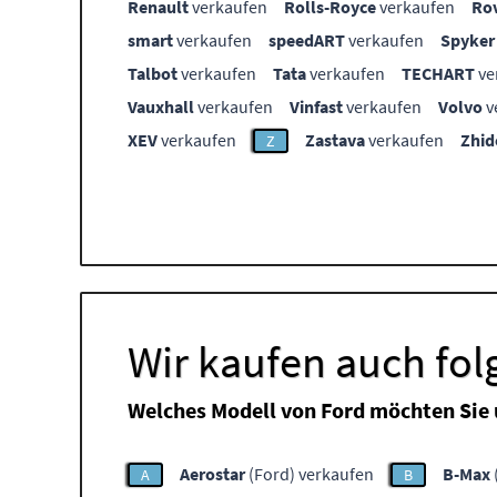
Renault
verkaufen
Rolls-Royce
verkaufen
Ro
smart
verkaufen
speedART
verkaufen
Spyker
Talbot
verkaufen
Tata
verkaufen
TECHART
ve
Vauxhall
verkaufen
Vinfast
verkaufen
Volvo
v
XEV
verkaufen
Zastava
verkaufen
Zhid
Z
Wir kaufen auch fo
Welches Modell von Ford möchten Sie
Aerostar
(Ford) verkaufen
B-Max
A
B