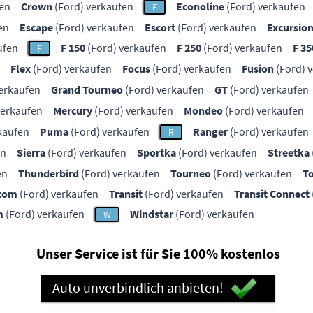
fen
Crown
(Ford) verkaufen
Econoline
(Ford) verkaufen
E
en
Escape
(Ford) verkaufen
Escort
(Ford) verkaufen
Excursio
ufen
F 150
(Ford) verkaufen
F 250
(Ford) verkaufen
F 35
F
Flex
(Ford) verkaufen
Focus
(Ford) verkaufen
Fusion
(Ford) 
erkaufen
Grand Tourneo
(Ford) verkaufen
GT
(Ford) verkaufen
verkaufen
Mercury
(Ford) verkaufen
Mondeo
(Ford) verkaufen
kaufen
Puma
(Ford) verkaufen
Ranger
(Ford) verkaufen
R
en
Sierra
(Ford) verkaufen
Sportka
(Ford) verkaufen
Streetka
en
Thunderbird
(Ford) verkaufen
Tourneo
(Ford) verkaufen
T
stom
(Ford) verkaufen
Transit
(Ford) verkaufen
Transit Connect
m
(Ford) verkaufen
Windstar
(Ford) verkaufen
W
Unser Service ist für Sie 100% kostenlos
Auto unverbindlich anbieten!