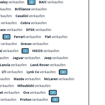
ealey
verkaufen
BAIC
verkaufen
B
rkaufen
Brilliance
verkaufen
rkaufen
Casalini
verkaufen
L
verkaufen
Cobra
verkaufen
aso
verkaufen
DFSK
verkaufen
Ferrari
verkaufen
Fiat
verkaufen
F
C
verkaufen
Grecav
verkaufen
i
verkaufen
INEOS
verkaufen
I
aufen
Jaguar
verkaufen
Jeep
verkaufen
Lancia
verkaufen
Land-Rover
verkaufen
LTI
verkaufen
Lynk Co
verkaufen
M
kaufen
Mazda
verkaufen
McLaren
verkaufen
erkaufen
Mitsubishi
verkaufen
el
verkaufen
Ora
verkaufen
P
verkaufen
Proton
verkaufen
R