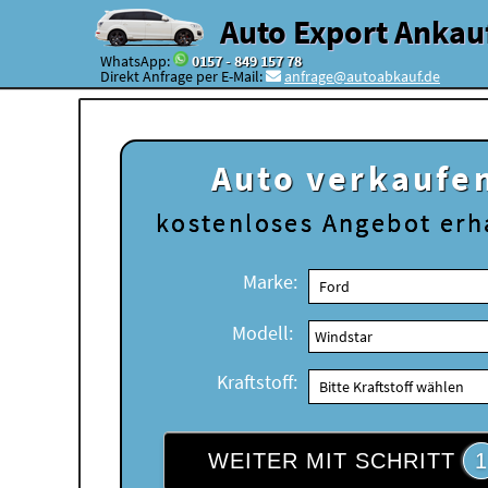
Auto Export Ankau
WhatsApp:
0157 - 849 157 78
Direkt Anfrage per E-Mail:
anfrage@autoabkauf.de
Auto verkaufe
kostenloses
Angebot erh
Marke:
Modell:
Kraftstoff:
WEITER MIT SCHRITT
1