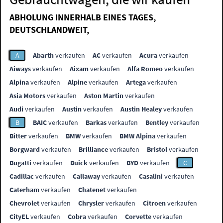
ABHOLUNG INNERHALB EINES TAGES,
DEUTSCHLANDWEIT,
A
Abarth
verkaufen
AC
verkaufen
Acura
verkaufen
Aiways
verkaufen
Aixam
verkaufen
Alfa Romeo
verkaufen
Alpina
verkaufen
Alpine
verkaufen
Artega
verkaufen
Asia Motors
verkaufen
Aston Martin
verkaufen
Audi
verkaufen
Austin
verkaufen
Austin Healey
verkaufen
B
BAIC
verkaufen
Barkas
verkaufen
Bentley
verkaufen
Bitter
verkaufen
BMW
verkaufen
BMW Alpina
verkaufen
Borgward
verkaufen
Brilliance
verkaufen
Bristol
verkaufen
Bugatti
verkaufen
Buick
verkaufen
BYD
verkaufen
C
Cadillac
verkaufen
Callaway
verkaufen
Casalini
verkaufen
Caterham
verkaufen
Chatenet
verkaufen
Chevrolet
verkaufen
Chrysler
verkaufen
Citroen
verkaufen
CityEL
verkaufen
Cobra
verkaufen
Corvette
verkaufen