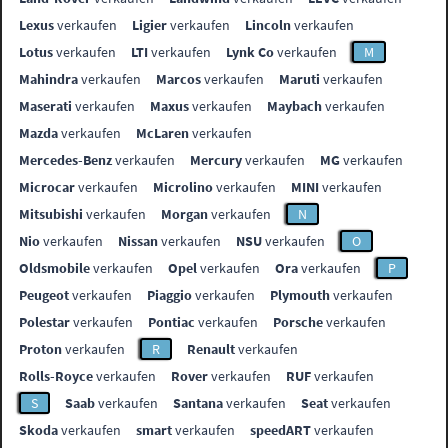
Lexus
verkaufen
Ligier
verkaufen
Lincoln
verkaufen
Lotus
verkaufen
LTI
verkaufen
Lynk Co
verkaufen
M
Mahindra
verkaufen
Marcos
verkaufen
Maruti
verkaufen
Maserati
verkaufen
Maxus
verkaufen
Maybach
verkaufen
Mazda
verkaufen
McLaren
verkaufen
Mercedes-Benz
verkaufen
Mercury
verkaufen
MG
verkaufen
Microcar
verkaufen
Microlino
verkaufen
MINI
verkaufen
Mitsubishi
verkaufen
Morgan
verkaufen
N
Nio
verkaufen
Nissan
verkaufen
NSU
verkaufen
O
Oldsmobile
verkaufen
Opel
verkaufen
Ora
verkaufen
P
Peugeot
verkaufen
Piaggio
verkaufen
Plymouth
verkaufen
Polestar
verkaufen
Pontiac
verkaufen
Porsche
verkaufen
Proton
verkaufen
R
Renault
verkaufen
Rolls-Royce
verkaufen
Rover
verkaufen
RUF
verkaufen
S
Saab
verkaufen
Santana
verkaufen
Seat
verkaufen
Skoda
verkaufen
smart
verkaufen
speedART
verkaufen