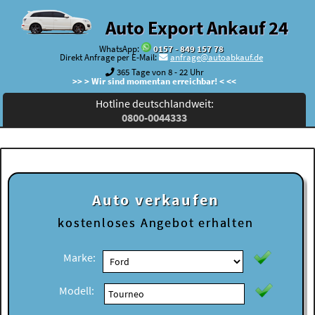
Auto Export Ankauf 24
WhatsApp:
0157 - 849 157 78
Direkt Anfrage per E-Mail:
anfrage@autoabkauf.de
365 Tage von 8 - 22 Uhr
>> > Wir sind momentan erreichbar! < <<
Hotline deutschlandweit:
0800-0044333
Auto verkaufen
kostenloses
Angebot erhalten
Marke:
Modell: