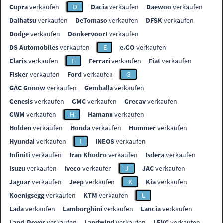
Cupra
verkaufen
D
Dacia
verkaufen
Daewoo
verkaufen
Daihatsu
verkaufen
DeTomaso
verkaufen
DFSK
verkaufen
Dodge
verkaufen
Donkervoort
verkaufen
DS Automobiles
verkaufen
E
e.GO
verkaufen
Elaris
verkaufen
F
Ferrari
verkaufen
Fiat
verkaufen
Fisker
verkaufen
Ford
verkaufen
G
GAC Gonow
verkaufen
Gemballa
verkaufen
Genesis
verkaufen
GMC
verkaufen
Grecav
verkaufen
GWM
verkaufen
H
Hamann
verkaufen
Holden
verkaufen
Honda
verkaufen
Hummer
verkaufen
Hyundai
verkaufen
I
INEOS
verkaufen
Infiniti
verkaufen
Iran Khodro
verkaufen
Isdera
verkaufen
Isuzu
verkaufen
Iveco
verkaufen
J
JAC
verkaufen
Jaguar
verkaufen
Jeep
verkaufen
K
Kia
verkaufen
Koenigsegg
verkaufen
KTM
verkaufen
L
Lada
verkaufen
Lamborghini
verkaufen
Lancia
verkaufen
Land-Rover
verkaufen
Landwind
verkaufen
LEVC
verkaufen