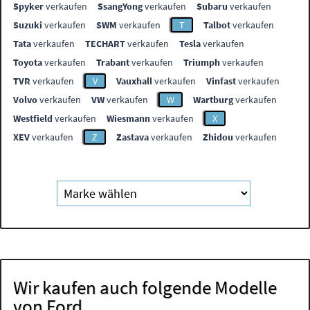
Spyker
verkaufen
SsangYong
verkaufen
Subaru
verkaufen
Suzuki
verkaufen
SWM
verkaufen
T
Talbot
verkaufen
Tata
verkaufen
TECHART
verkaufen
Tesla
verkaufen
Toyota
verkaufen
Trabant
verkaufen
Triumph
verkaufen
TVR
verkaufen
V
Vauxhall
verkaufen
Vinfast
verkaufen
Volvo
verkaufen
VW
verkaufen
W
Wartburg
verkaufen
Westfield
verkaufen
Wiesmann
verkaufen
X
XEV
verkaufen
Z
Zastava
verkaufen
Zhidou
verkaufen
Wir kaufen auch folgende Modelle
von Ford