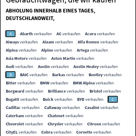
ABHOLUNG INNERHALB EINES TAGES,
DEUTSCHLANDWEIT,
A
Abarth
verkaufen
AC
verkaufen
Acura
verkaufen
Aiways
verkaufen
Aixam
verkaufen
Alfa Romeo
verkaufen
Alpina
verkaufen
Alpine
verkaufen
Artega
verkaufen
Asia Motors
verkaufen
Aston Martin
verkaufen
Audi
verkaufen
Austin
verkaufen
Austin Healey
verkaufen
B
BAIC
verkaufen
Barkas
verkaufen
Bentley
verkaufen
Bitter
verkaufen
BMW
verkaufen
BMW Alpina
verkaufen
Borgward
verkaufen
Brilliance
verkaufen
Bristol
verkaufen
Bugatti
verkaufen
Buick
verkaufen
BYD
verkaufen
C
Cadillac
verkaufen
Callaway
verkaufen
Casalini
verkaufen
Caterham
verkaufen
Chatenet
verkaufen
Chevrolet
verkaufen
Chrysler
verkaufen
Citroen
verkaufen
CityEL
verkaufen
Cobra
verkaufen
Corvette
verkaufen