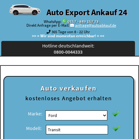
Auto Export Ankauf 24
WhatsApp:
0157 - 849 157 78
Direkt Anfrage per E-Mail:
anfrage@autoabkauf.de
365 Tage von 8 - 22 Uhr
>> > Wir sind momentan erreichbar! < <<
Hotline deutschlandweit:
0800-0044333
Auto verkaufen
kostenloses
Angebot erhalten
Marke:
Modell: