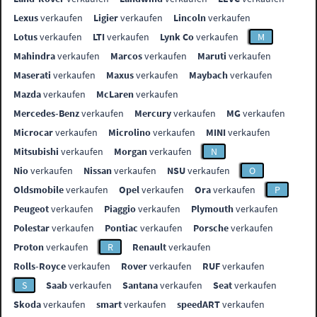
Lexus
verkaufen
Ligier
verkaufen
Lincoln
verkaufen
Lotus
verkaufen
LTI
verkaufen
Lynk Co
verkaufen
M
Mahindra
verkaufen
Marcos
verkaufen
Maruti
verkaufen
Maserati
verkaufen
Maxus
verkaufen
Maybach
verkaufen
Mazda
verkaufen
McLaren
verkaufen
Mercedes-Benz
verkaufen
Mercury
verkaufen
MG
verkaufen
Microcar
verkaufen
Microlino
verkaufen
MINI
verkaufen
Mitsubishi
verkaufen
Morgan
verkaufen
N
Nio
verkaufen
Nissan
verkaufen
NSU
verkaufen
O
Oldsmobile
verkaufen
Opel
verkaufen
Ora
verkaufen
P
Peugeot
verkaufen
Piaggio
verkaufen
Plymouth
verkaufen
Polestar
verkaufen
Pontiac
verkaufen
Porsche
verkaufen
Proton
verkaufen
R
Renault
verkaufen
Rolls-Royce
verkaufen
Rover
verkaufen
RUF
verkaufen
S
Saab
verkaufen
Santana
verkaufen
Seat
verkaufen
Skoda
verkaufen
smart
verkaufen
speedART
verkaufen