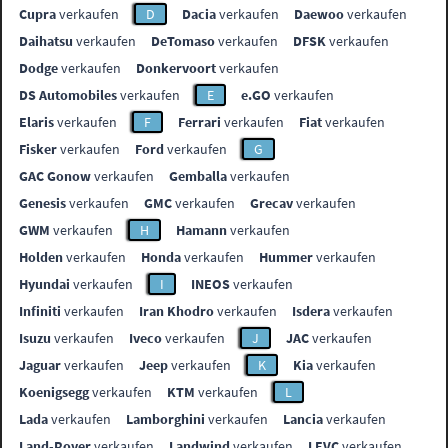
Cupra
verkaufen
D
Dacia
verkaufen
Daewoo
verkaufen
Daihatsu
verkaufen
DeTomaso
verkaufen
DFSK
verkaufen
Dodge
verkaufen
Donkervoort
verkaufen
DS Automobiles
verkaufen
E
e.GO
verkaufen
Elaris
verkaufen
F
Ferrari
verkaufen
Fiat
verkaufen
Fisker
verkaufen
Ford
verkaufen
G
GAC Gonow
verkaufen
Gemballa
verkaufen
Genesis
verkaufen
GMC
verkaufen
Grecav
verkaufen
GWM
verkaufen
H
Hamann
verkaufen
Holden
verkaufen
Honda
verkaufen
Hummer
verkaufen
Hyundai
verkaufen
I
INEOS
verkaufen
Infiniti
verkaufen
Iran Khodro
verkaufen
Isdera
verkaufen
Isuzu
verkaufen
Iveco
verkaufen
J
JAC
verkaufen
Jaguar
verkaufen
Jeep
verkaufen
K
Kia
verkaufen
Koenigsegg
verkaufen
KTM
verkaufen
L
Lada
verkaufen
Lamborghini
verkaufen
Lancia
verkaufen
Land-Rover
verkaufen
Landwind
verkaufen
LEVC
verkaufen