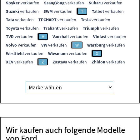
Spyker
verkaufen
SsangYong
verkaufen
Subaru
verkaufen
Suzuki
verkaufen
SWM
verkaufen
T
Talbot
verkaufen
Tata
verkaufen
TECHART
verkaufen
Tesla
verkaufen
Toyota
verkaufen
Trabant
verkaufen
Triumph
verkaufen
TVR
verkaufen
V
Vauxhall
verkaufen
Vinfast
verkaufen
Volvo
verkaufen
VW
verkaufen
W
Wartburg
verkaufen
Westfield
verkaufen
Wiesmann
verkaufen
X
XEV
verkaufen
Z
Zastava
verkaufen
Zhidou
verkaufen
Wir kaufen auch folgende Modelle
von Ford