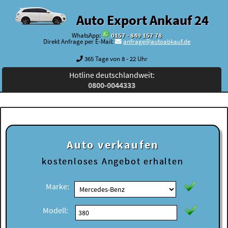
Auto Export Ankauf 24
WhatsApp:
0157 - 849 157 78
Direkt Anfrage per E-Mail:
anfrage@autoabkauf.de
365 Tage von 8 - 22 Uhr
Hotline deutschlandweit:
0800-0044333
Auto verkaufen
kostenloses
Angebot erhalten
Marke:
Modell: