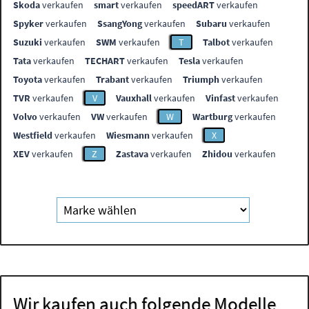
Skoda
verkaufen
smart
verkaufen
speedART
verkaufen
Spyker
verkaufen
SsangYong
verkaufen
Subaru
verkaufen
Suzuki
verkaufen
SWM
verkaufen
T
Talbot
verkaufen
Tata
verkaufen
TECHART
verkaufen
Tesla
verkaufen
Toyota
verkaufen
Trabant
verkaufen
Triumph
verkaufen
TVR
verkaufen
V
Vauxhall
verkaufen
Vinfast
verkaufen
Volvo
verkaufen
VW
verkaufen
W
Wartburg
verkaufen
Westfield
verkaufen
Wiesmann
verkaufen
X
XEV
verkaufen
Z
Zastava
verkaufen
Zhidou
verkaufen
Wir kaufen auch folgende Modelle