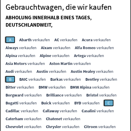
Gebrauchtwagen, die wir kaufen
ABHOLUNG INNERHALB EINES TAGES,
DEUTSCHLANDWEIT,
A
Abarth
verkaufen
AC
verkaufen
Acura
verkaufen
Aiways
verkaufen
Aixam
verkaufen
Alfa Romeo
verkaufen
Alpina
verkaufen
Alpine
verkaufen
Artega
verkaufen
Asia Motors
verkaufen
Aston Martin
verkaufen
Audi
verkaufen
Austin
verkaufen
Austin Healey
verkaufen
B
BAIC
verkaufen
Barkas
verkaufen
Bentley
verkaufen
Bitter
verkaufen
BMW
verkaufen
BMW Alpina
verkaufen
Borgward
verkaufen
Brilliance
verkaufen
Bristol
verkaufen
Bugatti
verkaufen
Buick
verkaufen
BYD
verkaufen
C
Cadillac
verkaufen
Callaway
verkaufen
Casalini
verkaufen
Caterham
verkaufen
Chatenet
verkaufen
Chevrolet
verkaufen
Chrysler
verkaufen
Citroen
verkaufen