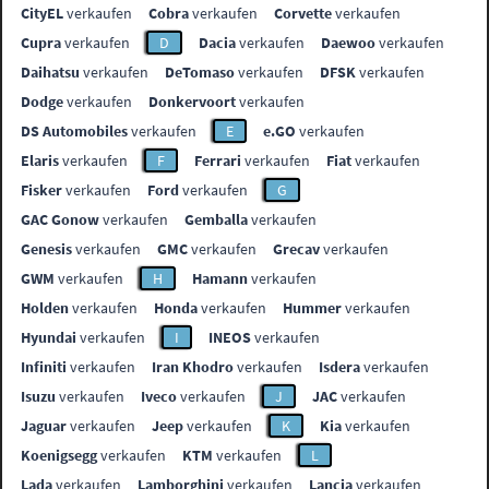
CityEL
verkaufen
Cobra
verkaufen
Corvette
verkaufen
Cupra
verkaufen
D
Dacia
verkaufen
Daewoo
verkaufen
Daihatsu
verkaufen
DeTomaso
verkaufen
DFSK
verkaufen
Dodge
verkaufen
Donkervoort
verkaufen
DS Automobiles
verkaufen
E
e.GO
verkaufen
Elaris
verkaufen
F
Ferrari
verkaufen
Fiat
verkaufen
Fisker
verkaufen
Ford
verkaufen
G
GAC Gonow
verkaufen
Gemballa
verkaufen
Genesis
verkaufen
GMC
verkaufen
Grecav
verkaufen
GWM
verkaufen
H
Hamann
verkaufen
Holden
verkaufen
Honda
verkaufen
Hummer
verkaufen
Hyundai
verkaufen
I
INEOS
verkaufen
Infiniti
verkaufen
Iran Khodro
verkaufen
Isdera
verkaufen
Isuzu
verkaufen
Iveco
verkaufen
J
JAC
verkaufen
Jaguar
verkaufen
Jeep
verkaufen
K
Kia
verkaufen
Koenigsegg
verkaufen
KTM
verkaufen
L
Lada
verkaufen
Lamborghini
verkaufen
Lancia
verkaufen