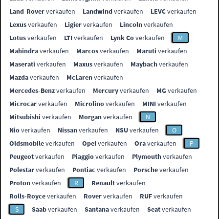
Land-Rover
verkaufen
Landwind
verkaufen
LEVC
verkaufen
Lexus
verkaufen
Ligier
verkaufen
Lincoln
verkaufen
Lotus
verkaufen
LTI
verkaufen
Lynk Co
verkaufen
M
Mahindra
verkaufen
Marcos
verkaufen
Maruti
verkaufen
Maserati
verkaufen
Maxus
verkaufen
Maybach
verkaufen
Mazda
verkaufen
McLaren
verkaufen
Mercedes-Benz
verkaufen
Mercury
verkaufen
MG
verkaufen
Microcar
verkaufen
Microlino
verkaufen
MINI
verkaufen
Mitsubishi
verkaufen
Morgan
verkaufen
N
Nio
verkaufen
Nissan
verkaufen
NSU
verkaufen
O
Oldsmobile
verkaufen
Opel
verkaufen
Ora
verkaufen
P
Peugeot
verkaufen
Piaggio
verkaufen
Plymouth
verkaufen
Polestar
verkaufen
Pontiac
verkaufen
Porsche
verkaufen
Proton
verkaufen
R
Renault
verkaufen
Rolls-Royce
verkaufen
Rover
verkaufen
RUF
verkaufen
S
Saab
verkaufen
Santana
verkaufen
Seat
verkaufen