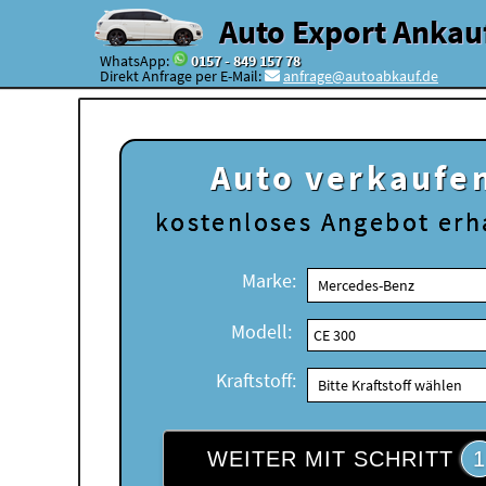
Auto Export Ankau
WhatsApp:
0157 - 849 157 78
Direkt Anfrage per E-Mail:
anfrage@autoabkauf.de
Auto verkaufe
kostenloses
Angebot erh
Marke:
Modell:
Kraftstoff:
WEITER MIT SCHRITT
1