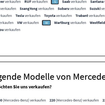
ver
verkaufen
RUF
verkaufen
Saab
verkaufen
Santana
S
verkaufen
SsangYong
verkaufen
Subaru
verkaufen
Suzuki
ve
rkaufen
Tesla
verkaufen
Toyota
verkaufen
Trabant
verkaufen
erkaufen
VW
verkaufen
Wartburg
verkaufen
Westfield
W
ou
verkaufen
lgende Modelle von Merced
chten Sie uns verkaufen?
00
(Mercedes-Benz) verkaufen
220
(Mercedes-Benz) verkaufen
2