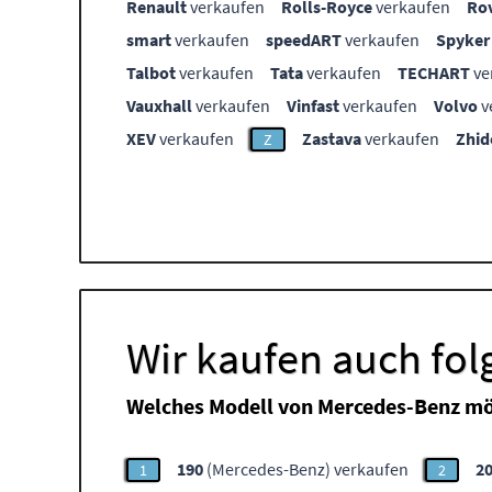
Renault
verkaufen
Rolls-Royce
verkaufen
Ro
smart
verkaufen
speedART
verkaufen
Spyker
Talbot
verkaufen
Tata
verkaufen
TECHART
ve
Vauxhall
verkaufen
Vinfast
verkaufen
Volvo
v
XEV
verkaufen
Zastava
verkaufen
Zhid
Z
Wir kaufen auch fo
Welches Modell von Mercedes-Benz mö
190
(Mercedes-Benz) verkaufen
2
1
2