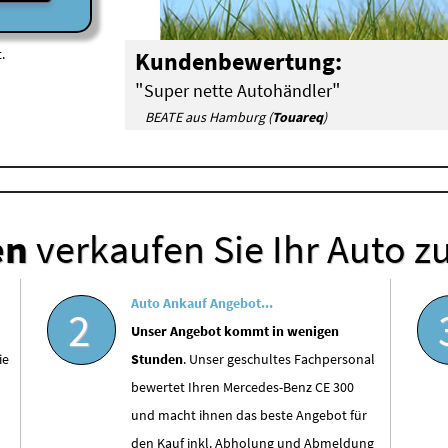
.
Kundenbewertung:
"
"
Super nette Autohändler
BEATE aus Hamburg (
Touareq
)
en
verkaufen Sie Ihr Auto z
Auto Ankauf Angebot...
2
Unser Angebot kommt in wenigen
ie
Stunden
. Unser geschultes Fachpersonal
bewertet Ihren Mercedes-Benz CE 300
und macht ihnen das beste Angebot für
den Kauf inkl. Abholung und Abmeldung