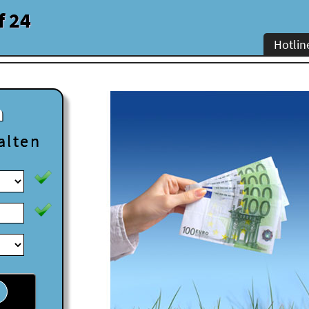
f 24
Hotlin
n
alten