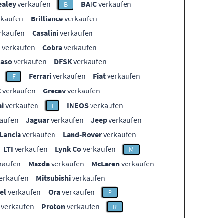
ealey
verkaufen
BAIC
verkaufen
B
rkaufen
Brilliance
verkaufen
rkaufen
Casalini
verkaufen
L
verkaufen
Cobra
verkaufen
aso
verkaufen
DFSK
verkaufen
Ferrari
verkaufen
Fiat
verkaufen
F
C
verkaufen
Grecav
verkaufen
i
verkaufen
INEOS
verkaufen
I
aufen
Jaguar
verkaufen
Jeep
verkaufen
Lancia
verkaufen
Land-Rover
verkaufen
LTI
verkaufen
Lynk Co
verkaufen
M
kaufen
Mazda
verkaufen
McLaren
verkaufen
erkaufen
Mitsubishi
verkaufen
el
verkaufen
Ora
verkaufen
P
verkaufen
Proton
verkaufen
R