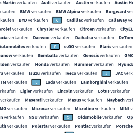
n Martin
verkaufen
Audi
verkaufen
Austin
verkaufen
Austin H
rkaufen
BMW
verkaufen
BMW Alpina
verkaufen
Borgward
ve
rkaufen
BYD
verkaufen
Cadillac
verkaufen
Callaway
ve
C
vrolet
verkaufen
Chrysler
verkaufen
Citroen
verkaufen
CityE
acia
verkaufen
Daewoo
verkaufen
Daihatsu
verkaufen
DeTom
Automobiles
verkaufen
e.GO
verkaufen
Elaris
verkaufen
E
Gonow
verkaufen
Gemballa
verkaufen
Genesis
verkaufen
GM
lden
verkaufen
Honda
verkaufen
Hummer
verkaufen
Hyunda
ra
verkaufen
Isuzu
verkaufen
Iveco
verkaufen
JAC
verk
J
KTM
verkaufen
Lada
verkaufen
Lamborghini
verkaufen
L
rkaufen
Ligier
verkaufen
Lincoln
verkaufen
Lotus
verkaufen
verkaufen
Maserati
verkaufen
Maxus
verkaufen
Maybach
ver
MG
verkaufen
Microcar
verkaufen
Microlino
verkaufen
MINI
v
an
verkaufen
NSU
verkaufen
Oldsmobile
verkaufen
Op
O
uth
verkaufen
Polestar
verkaufen
Pontiac
verkaufen
Porsche