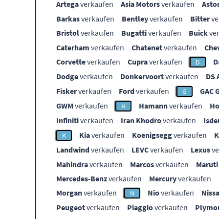
Artega
verkaufen
Asia Motors
verkaufen
Asto
Barkas
verkaufen
Bentley
verkaufen
Bitter
ve
Bristol
verkaufen
Bugatti
verkaufen
Buick
ve
Caterham
verkaufen
Chatenet
verkaufen
Che
Corvette
verkaufen
Cupra
verkaufen
D
D
Dodge
verkaufen
Donkervoort
verkaufen
DS 
Fisker
verkaufen
Ford
verkaufen
GAC 
G
GWM
verkaufen
Hamann
verkaufen
Ho
H
Infiniti
verkaufen
Iran Khodro
verkaufen
Isde
Kia
verkaufen
Koenigsegg
verkaufen
K
Landwind
verkaufen
LEVC
verkaufen
Lexus
ve
Mahindra
verkaufen
Marcos
verkaufen
Maruti
Mercedes-Benz
verkaufen
Mercury
verkaufen
Morgan
verkaufen
Nio
verkaufen
Niss
N
Peugeot
verkaufen
Piaggio
verkaufen
Plymo