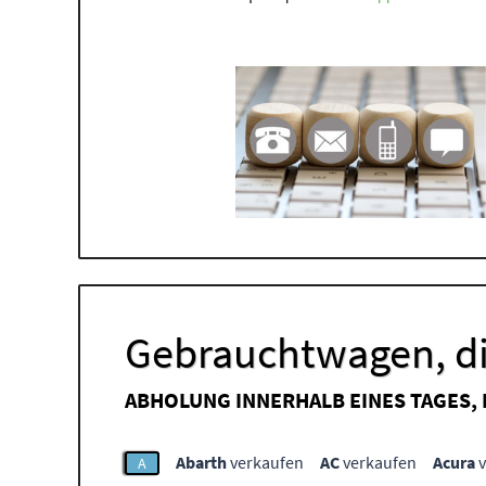
Gebrauchtwagen, di
ABHOLUNG INNERHALB EINES TAGES,
Abarth
verkaufen
AC
verkaufen
Acura
v
A