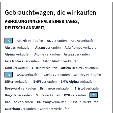
Gebrauchtwagen, die wir kaufen
ABHOLUNG INNERHALB EINES TAGES,
DEUTSCHLANDWEIT,
A
Abarth
verkaufen
AC
verkaufen
Acura
verkaufen
Aiways
verkaufen
Aixam
verkaufen
Alfa Romeo
verkaufen
Alpina
verkaufen
Alpine
verkaufen
Artega
verkaufen
Asia Motors
verkaufen
Aston Martin
verkaufen
Audi
verkaufen
Austin
verkaufen
Austin Healey
verkaufen
B
BAIC
verkaufen
Barkas
verkaufen
Bentley
verkaufen
Bitter
verkaufen
BMW
verkaufen
BMW Alpina
verkaufen
Borgward
verkaufen
Brilliance
verkaufen
Bristol
verkaufen
Bugatti
verkaufen
Buick
verkaufen
BYD
verkaufen
C
Cadillac
verkaufen
Callaway
verkaufen
Casalini
verkaufen
Caterham
verkaufen
Chatenet
verkaufen