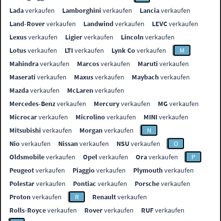
Lada
verkaufen
Lamborghini
verkaufen
Lancia
verkaufen
Land-Rover
verkaufen
Landwind
verkaufen
LEVC
verkaufen
Lexus
verkaufen
Ligier
verkaufen
Lincoln
verkaufen
Lotus
verkaufen
LTI
verkaufen
Lynk Co
verkaufen
M
Mahindra
verkaufen
Marcos
verkaufen
Maruti
verkaufen
Maserati
verkaufen
Maxus
verkaufen
Maybach
verkaufen
Mazda
verkaufen
McLaren
verkaufen
Mercedes-Benz
verkaufen
Mercury
verkaufen
MG
verkaufen
Microcar
verkaufen
Microlino
verkaufen
MINI
verkaufen
Mitsubishi
verkaufen
Morgan
verkaufen
N
Nio
verkaufen
Nissan
verkaufen
NSU
verkaufen
O
Oldsmobile
verkaufen
Opel
verkaufen
Ora
verkaufen
P
Peugeot
verkaufen
Piaggio
verkaufen
Plymouth
verkaufen
Polestar
verkaufen
Pontiac
verkaufen
Porsche
verkaufen
Proton
verkaufen
R
Renault
verkaufen
Rolls-Royce
verkaufen
Rover
verkaufen
RUF
verkaufen