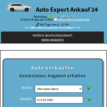
Auto Export Ankauf 24
WhatsApp:
0157 - 849 157 78
Direkt Anfrage per E-Mail:
anfrage@autoabkauf.de
365 Tage von 8 - 22 Uhr
>> > Wir sind momentan erreichbar! < <<
Hotline deutschlandweit:
0800-0044333
Auto verkaufen
kostenloses
Angebot erhalten
Marke:
Modell: