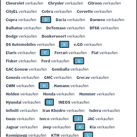
Chevrolet
verkaufen
Chrysler
verkaufen
Citroen
verkaufen
CityEL
verkaufen
Cobra
verkaufen
Corvette
verkaufen
Cupra
verkaufen
D
Dacia
verkaufen
Daewoo
verkaufen
Daihatsu
verkaufen
DeTomaso
verkaufen
DFSK
verkaufen
Dodge
verkaufen
Donkervoort
verkaufen
DS Automobiles
verkaufen
E
e.GO
verkaufen
Elaris
verkaufen
F
Ferrari
verkaufen
Fiat
verkaufen
Fisker
verkaufen
Ford
verkaufen
G
GAC Gonow
verkaufen
Gemballa
verkaufen
Genesis
verkaufen
GMC
verkaufen
Grecav
verkaufen
GWM
verkaufen
H
Hamann
verkaufen
Holden
verkaufen
Honda
verkaufen
Hummer
verkaufen
Hyundai
verkaufen
I
INEOS
verkaufen
Infiniti
verkaufen
Iran Khodro
verkaufen
Isdera
verkaufen
Isuzu
verkaufen
Iveco
verkaufen
J
JAC
verkaufen
Jaguar
verkaufen
Jeep
verkaufen
K
Kia
verkaufen
Koenigsegg
verkaufen
KTM
verkaufen
L