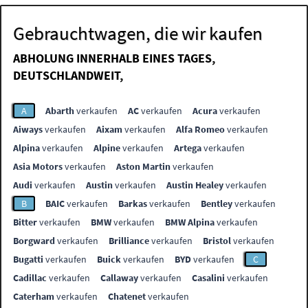
Gebrauchtwagen, die wir kaufen
ABHOLUNG INNERHALB EINES TAGES,
DEUTSCHLANDWEIT,
A
Abarth
verkaufen
AC
verkaufen
Acura
verkaufen
Aiways
verkaufen
Aixam
verkaufen
Alfa Romeo
verkaufen
Alpina
verkaufen
Alpine
verkaufen
Artega
verkaufen
Asia Motors
verkaufen
Aston Martin
verkaufen
Audi
verkaufen
Austin
verkaufen
Austin Healey
verkaufen
B
BAIC
verkaufen
Barkas
verkaufen
Bentley
verkaufen
Bitter
verkaufen
BMW
verkaufen
BMW Alpina
verkaufen
Borgward
verkaufen
Brilliance
verkaufen
Bristol
verkaufen
Bugatti
verkaufen
Buick
verkaufen
BYD
verkaufen
C
Cadillac
verkaufen
Callaway
verkaufen
Casalini
verkaufen
Caterham
verkaufen
Chatenet
verkaufen