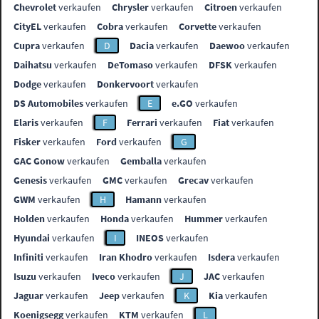
Chevrolet
verkaufen
Chrysler
verkaufen
Citroen
verkaufen
CityEL
verkaufen
Cobra
verkaufen
Corvette
verkaufen
Cupra
verkaufen
D
Dacia
verkaufen
Daewoo
verkaufen
Daihatsu
verkaufen
DeTomaso
verkaufen
DFSK
verkaufen
Dodge
verkaufen
Donkervoort
verkaufen
DS Automobiles
verkaufen
E
e.GO
verkaufen
Elaris
verkaufen
F
Ferrari
verkaufen
Fiat
verkaufen
Fisker
verkaufen
Ford
verkaufen
G
GAC Gonow
verkaufen
Gemballa
verkaufen
Genesis
verkaufen
GMC
verkaufen
Grecav
verkaufen
GWM
verkaufen
H
Hamann
verkaufen
Holden
verkaufen
Honda
verkaufen
Hummer
verkaufen
Hyundai
verkaufen
I
INEOS
verkaufen
Infiniti
verkaufen
Iran Khodro
verkaufen
Isdera
verkaufen
Isuzu
verkaufen
Iveco
verkaufen
J
JAC
verkaufen
Jaguar
verkaufen
Jeep
verkaufen
K
Kia
verkaufen
Koenigsegg
verkaufen
KTM
verkaufen
L