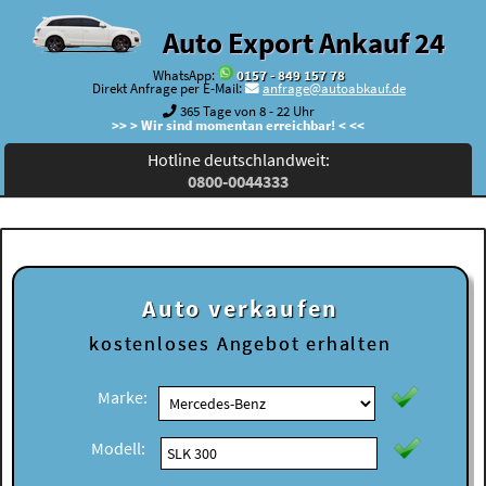
Auto Export Ankauf 24
WhatsApp:
0157 - 849 157 78
Direkt Anfrage per E-Mail:
anfrage@autoabkauf.de
365 Tage von 8 - 22 Uhr
>> > Wir sind momentan erreichbar! < <<
Hotline deutschlandweit:
0800-0044333
Auto verkaufen
kostenloses
Angebot erhalten
Marke:
Modell: