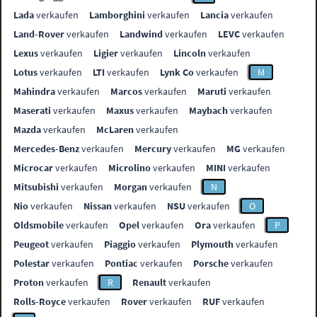
Lada
verkaufen
Lamborghini
verkaufen
Lancia
verkaufen
Land-Rover
verkaufen
Landwind
verkaufen
LEVC
verkaufen
Lexus
verkaufen
Ligier
verkaufen
Lincoln
verkaufen
Lotus
verkaufen
LTI
verkaufen
Lynk Co
verkaufen
M
Mahindra
verkaufen
Marcos
verkaufen
Maruti
verkaufen
Maserati
verkaufen
Maxus
verkaufen
Maybach
verkaufen
Mazda
verkaufen
McLaren
verkaufen
Mercedes-Benz
verkaufen
Mercury
verkaufen
MG
verkaufen
Microcar
verkaufen
Microlino
verkaufen
MINI
verkaufen
Mitsubishi
verkaufen
Morgan
verkaufen
N
Nio
verkaufen
Nissan
verkaufen
NSU
verkaufen
O
Oldsmobile
verkaufen
Opel
verkaufen
Ora
verkaufen
P
Peugeot
verkaufen
Piaggio
verkaufen
Plymouth
verkaufen
Polestar
verkaufen
Pontiac
verkaufen
Porsche
verkaufen
Proton
verkaufen
R
Renault
verkaufen
Rolls-Royce
verkaufen
Rover
verkaufen
RUF
verkaufen