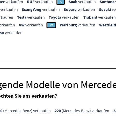
ver
verkaufen
RUF
verkaufen
Saab
verkaufen
Santana
S
verkaufen
SsangYong
verkaufen
Subaru
verkaufen
Suzuki
ve
rkaufen
Tesla
verkaufen
Toyota
verkaufen
Trabant
verkaufen
erkaufen
VW
verkaufen
Wartburg
verkaufen
Westfield
W
ou
verkaufen
lgende Modelle von Merced
chten Sie uns verkaufen?
00
(Mercedes-Benz) verkaufen
220
(Mercedes-Benz) verkaufen
2