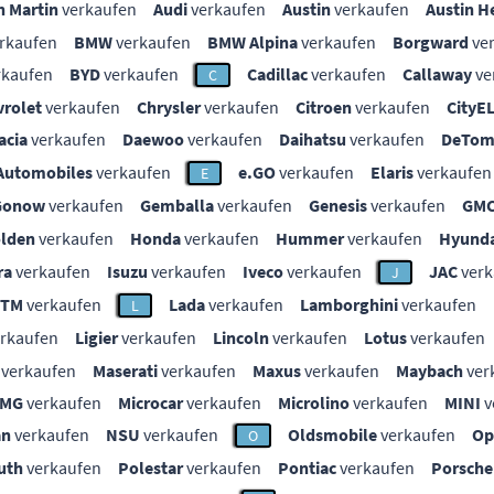
n Martin
verkaufen
Audi
verkaufen
Austin
verkaufen
Austin H
rkaufen
BMW
verkaufen
BMW Alpina
verkaufen
Borgward
ve
rkaufen
BYD
verkaufen
Cadillac
verkaufen
Callaway
ve
C
vrolet
verkaufen
Chrysler
verkaufen
Citroen
verkaufen
CityE
acia
verkaufen
Daewoo
verkaufen
Daihatsu
verkaufen
DeTom
Automobiles
verkaufen
e.GO
verkaufen
Elaris
verkaufen
E
Gonow
verkaufen
Gemballa
verkaufen
Genesis
verkaufen
GM
lden
verkaufen
Honda
verkaufen
Hummer
verkaufen
Hyunda
ra
verkaufen
Isuzu
verkaufen
Iveco
verkaufen
JAC
verk
J
KTM
verkaufen
Lada
verkaufen
Lamborghini
verkaufen
L
rkaufen
Ligier
verkaufen
Lincoln
verkaufen
Lotus
verkaufen
verkaufen
Maserati
verkaufen
Maxus
verkaufen
Maybach
ver
MG
verkaufen
Microcar
verkaufen
Microlino
verkaufen
MINI
v
an
verkaufen
NSU
verkaufen
Oldsmobile
verkaufen
Op
O
uth
verkaufen
Polestar
verkaufen
Pontiac
verkaufen
Porsche