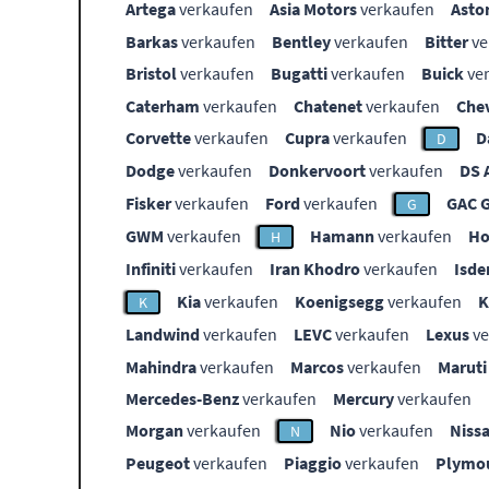
Artega
verkaufen
Asia Motors
verkaufen
Asto
Barkas
verkaufen
Bentley
verkaufen
Bitter
ve
Bristol
verkaufen
Bugatti
verkaufen
Buick
ve
Caterham
verkaufen
Chatenet
verkaufen
Che
Corvette
verkaufen
Cupra
verkaufen
D
D
Dodge
verkaufen
Donkervoort
verkaufen
DS 
Fisker
verkaufen
Ford
verkaufen
GAC 
G
GWM
verkaufen
Hamann
verkaufen
Ho
H
Infiniti
verkaufen
Iran Khodro
verkaufen
Isde
Kia
verkaufen
Koenigsegg
verkaufen
K
Landwind
verkaufen
LEVC
verkaufen
Lexus
ve
Mahindra
verkaufen
Marcos
verkaufen
Maruti
Mercedes-Benz
verkaufen
Mercury
verkaufen
Morgan
verkaufen
Nio
verkaufen
Niss
N
Peugeot
verkaufen
Piaggio
verkaufen
Plymo