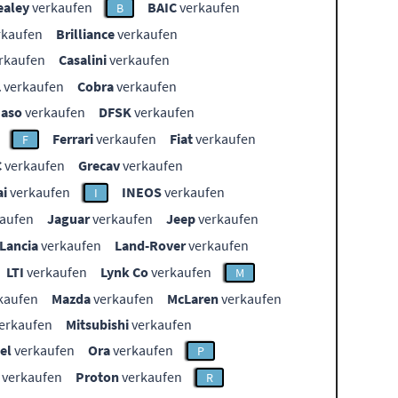
ealey
verkaufen
BAIC
verkaufen
B
rkaufen
Brilliance
verkaufen
rkaufen
Casalini
verkaufen
L
verkaufen
Cobra
verkaufen
aso
verkaufen
DFSK
verkaufen
Ferrari
verkaufen
Fiat
verkaufen
F
C
verkaufen
Grecav
verkaufen
i
verkaufen
INEOS
verkaufen
I
aufen
Jaguar
verkaufen
Jeep
verkaufen
Lancia
verkaufen
Land-Rover
verkaufen
LTI
verkaufen
Lynk Co
verkaufen
M
kaufen
Mazda
verkaufen
McLaren
verkaufen
erkaufen
Mitsubishi
verkaufen
el
verkaufen
Ora
verkaufen
P
verkaufen
Proton
verkaufen
R