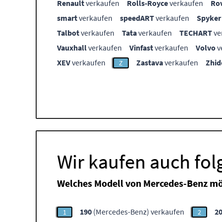
Renault
verkaufen
Rolls-Royce
verkaufen
Ro
smart
verkaufen
speedART
verkaufen
Spyker
Talbot
verkaufen
Tata
verkaufen
TECHART
ve
Vauxhall
verkaufen
Vinfast
verkaufen
Volvo
v
XEV
verkaufen
Zastava
verkaufen
Zhid
Z
Wir kaufen auch fo
Welches Modell von Mercedes-Benz mö
190
(Mercedes-Benz) verkaufen
2
1
2