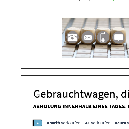
Gebrauchtwagen, di
ABHOLUNG INNERHALB EINES TAGES,
Abarth
verkaufen
AC
verkaufen
Acura
v
A