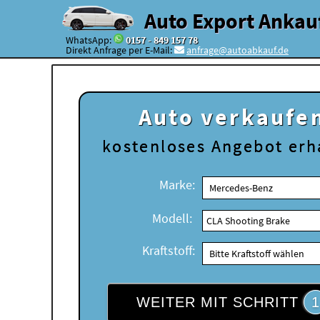
Auto Export Ankau
WhatsApp:
0157 - 849 157 78
Direkt Anfrage per E-Mail:
anfrage@autoabkauf.de
Auto verkaufe
kostenloses
Angebot erh
Marke:
Modell:
Kraftstoff:
WEITER MIT SCHRITT
1