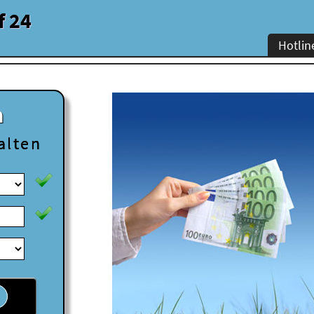
f 24
Hotlin
n
alten