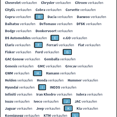
Chevrolet
verkaufen
Chrysler
verkaufen
Citroen
verkaufen
CityEL
verkaufen
Cobra
verkaufen
Corvette
verkaufen
Cupra
verkaufen
D
Dacia
verkaufen
Daewoo
verkaufen
Daihatsu
verkaufen
DeTomaso
verkaufen
DFSK
verkaufen
Dodge
verkaufen
Donkervoort
verkaufen
DS Automobiles
verkaufen
E
e.GO
verkaufen
Elaris
verkaufen
F
Ferrari
verkaufen
Fiat
verkaufen
Fisker
verkaufen
Ford
verkaufen
G
GAC Gonow
verkaufen
Gemballa
verkaufen
Genesis
verkaufen
GMC
verkaufen
Grecav
verkaufen
GWM
verkaufen
H
Hamann
verkaufen
Holden
verkaufen
Honda
verkaufen
Hummer
verkaufen
Hyundai
verkaufen
I
INEOS
verkaufen
Infiniti
verkaufen
Iran Khodro
verkaufen
Isdera
verkaufen
Isuzu
verkaufen
Iveco
verkaufen
J
JAC
verkaufen
Jaguar
verkaufen
Jeep
verkaufen
K
Kia
verkaufen
Koenigsegg
verkaufen
KTM
verkaufen
L