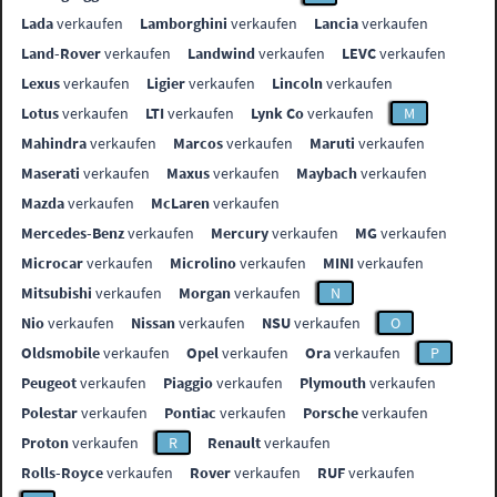
Lada
verkaufen
Lamborghini
verkaufen
Lancia
verkaufen
Land-Rover
verkaufen
Landwind
verkaufen
LEVC
verkaufen
Lexus
verkaufen
Ligier
verkaufen
Lincoln
verkaufen
Lotus
verkaufen
LTI
verkaufen
Lynk Co
verkaufen
M
Mahindra
verkaufen
Marcos
verkaufen
Maruti
verkaufen
Maserati
verkaufen
Maxus
verkaufen
Maybach
verkaufen
Mazda
verkaufen
McLaren
verkaufen
Mercedes-Benz
verkaufen
Mercury
verkaufen
MG
verkaufen
Microcar
verkaufen
Microlino
verkaufen
MINI
verkaufen
Mitsubishi
verkaufen
Morgan
verkaufen
N
Nio
verkaufen
Nissan
verkaufen
NSU
verkaufen
O
Oldsmobile
verkaufen
Opel
verkaufen
Ora
verkaufen
P
Peugeot
verkaufen
Piaggio
verkaufen
Plymouth
verkaufen
Polestar
verkaufen
Pontiac
verkaufen
Porsche
verkaufen
Proton
verkaufen
R
Renault
verkaufen
Rolls-Royce
verkaufen
Rover
verkaufen
RUF
verkaufen