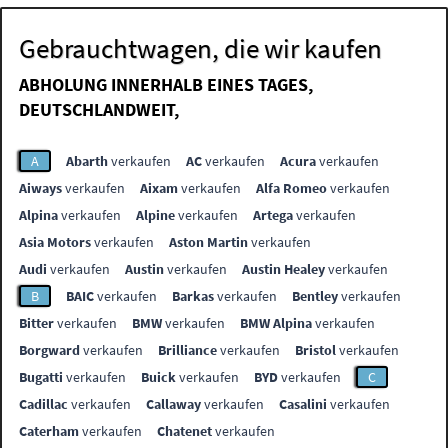
Gebrauchtwagen, die wir kaufen
ABHOLUNG INNERHALB EINES TAGES,
DEUTSCHLANDWEIT,
A
Abarth
verkaufen
AC
verkaufen
Acura
verkaufen
Aiways
verkaufen
Aixam
verkaufen
Alfa Romeo
verkaufen
Alpina
verkaufen
Alpine
verkaufen
Artega
verkaufen
Asia Motors
verkaufen
Aston Martin
verkaufen
Audi
verkaufen
Austin
verkaufen
Austin Healey
verkaufen
B
BAIC
verkaufen
Barkas
verkaufen
Bentley
verkaufen
Bitter
verkaufen
BMW
verkaufen
BMW Alpina
verkaufen
Borgward
verkaufen
Brilliance
verkaufen
Bristol
verkaufen
Bugatti
verkaufen
Buick
verkaufen
BYD
verkaufen
C
Cadillac
verkaufen
Callaway
verkaufen
Casalini
verkaufen
Caterham
verkaufen
Chatenet
verkaufen