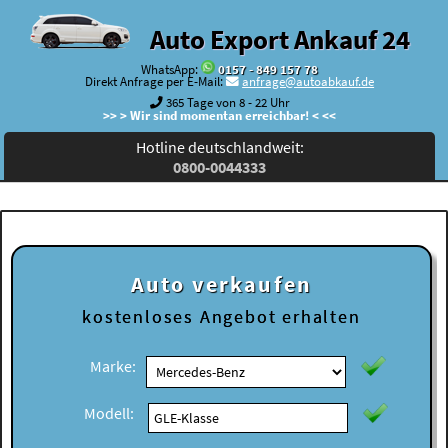
Auto Export Ankauf 24
WhatsApp:
0157 - 849 157 78
Direkt Anfrage per E-Mail:
anfrage@autoabkauf.de
365 Tage von 8 - 22 Uhr
>> > Wir sind momentan erreichbar! < <<
Hotline deutschlandweit:
0800-0044333
Auto verkaufen
kostenloses
Angebot erhalten
Marke:
Modell: