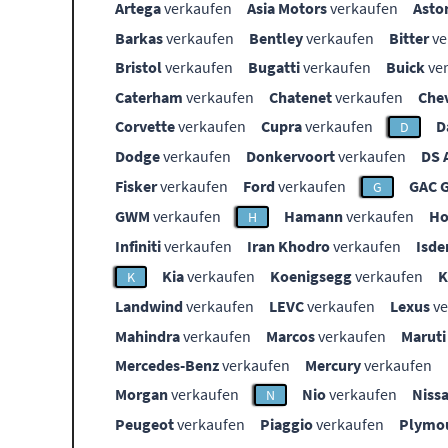
Artega
verkaufen
Asia Motors
verkaufen
Asto
Barkas
verkaufen
Bentley
verkaufen
Bitter
ve
Bristol
verkaufen
Bugatti
verkaufen
Buick
ve
Caterham
verkaufen
Chatenet
verkaufen
Che
Corvette
verkaufen
Cupra
verkaufen
D
D
Dodge
verkaufen
Donkervoort
verkaufen
DS 
Fisker
verkaufen
Ford
verkaufen
GAC 
G
GWM
verkaufen
Hamann
verkaufen
Ho
H
Infiniti
verkaufen
Iran Khodro
verkaufen
Isde
Kia
verkaufen
Koenigsegg
verkaufen
K
Landwind
verkaufen
LEVC
verkaufen
Lexus
ve
Mahindra
verkaufen
Marcos
verkaufen
Maruti
Mercedes-Benz
verkaufen
Mercury
verkaufen
Morgan
verkaufen
Nio
verkaufen
Niss
N
Peugeot
verkaufen
Piaggio
verkaufen
Plymo