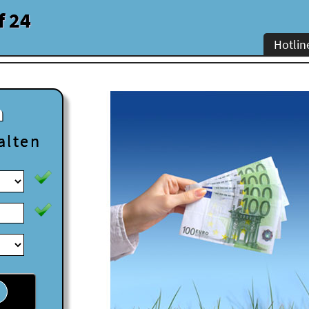
f 24
Hotlin
n
alten