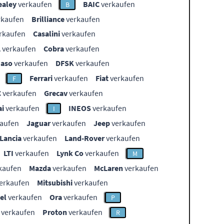
ealey
verkaufen
BAIC
verkaufen
B
rkaufen
Brilliance
verkaufen
rkaufen
Casalini
verkaufen
L
verkaufen
Cobra
verkaufen
aso
verkaufen
DFSK
verkaufen
Ferrari
verkaufen
Fiat
verkaufen
F
C
verkaufen
Grecav
verkaufen
i
verkaufen
INEOS
verkaufen
I
aufen
Jaguar
verkaufen
Jeep
verkaufen
Lancia
verkaufen
Land-Rover
verkaufen
LTI
verkaufen
Lynk Co
verkaufen
M
kaufen
Mazda
verkaufen
McLaren
verkaufen
erkaufen
Mitsubishi
verkaufen
el
verkaufen
Ora
verkaufen
P
verkaufen
Proton
verkaufen
R