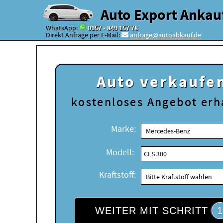
Auto Export Ankau
WhatsApp:
0157 - 849 157 78
Direkt Anfrage per E-Mail:
anfrage@autoabkauf.de
Auto verkaufe
kostenloses
Angebot erh
Marke:
Modell:
Kraftstoff:
WEITER MIT SCHRITT
1