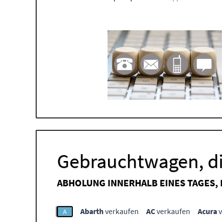
Gebrauchtwagen, di
ABHOLUNG INNERHALB EINES TAGES,
Abarth
verkaufen
AC
verkaufen
Acura
v
A