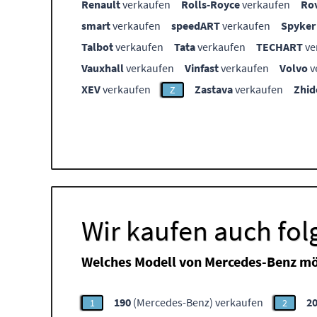
Renault
verkaufen
Rolls-Royce
verkaufen
Ro
smart
verkaufen
speedART
verkaufen
Spyker
Talbot
verkaufen
Tata
verkaufen
TECHART
ve
Vauxhall
verkaufen
Vinfast
verkaufen
Volvo
v
XEV
verkaufen
Zastava
verkaufen
Zhid
Z
Wir kaufen auch fo
Welches Modell von Mercedes-Benz mö
190
(Mercedes-Benz) verkaufen
2
1
2