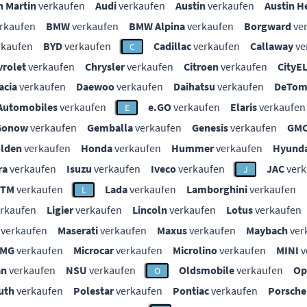
n Martin
verkaufen
Audi
verkaufen
Austin
verkaufen
Austin H
rkaufen
BMW
verkaufen
BMW Alpina
verkaufen
Borgward
ve
rkaufen
BYD
verkaufen
Cadillac
verkaufen
Callaway
ve
C
vrolet
verkaufen
Chrysler
verkaufen
Citroen
verkaufen
CityE
acia
verkaufen
Daewoo
verkaufen
Daihatsu
verkaufen
DeTom
Automobiles
verkaufen
e.GO
verkaufen
Elaris
verkaufen
E
Gonow
verkaufen
Gemballa
verkaufen
Genesis
verkaufen
GM
lden
verkaufen
Honda
verkaufen
Hummer
verkaufen
Hyunda
ra
verkaufen
Isuzu
verkaufen
Iveco
verkaufen
JAC
verk
J
KTM
verkaufen
Lada
verkaufen
Lamborghini
verkaufen
L
rkaufen
Ligier
verkaufen
Lincoln
verkaufen
Lotus
verkaufen
verkaufen
Maserati
verkaufen
Maxus
verkaufen
Maybach
ver
MG
verkaufen
Microcar
verkaufen
Microlino
verkaufen
MINI
v
an
verkaufen
NSU
verkaufen
Oldsmobile
verkaufen
Op
O
uth
verkaufen
Polestar
verkaufen
Pontiac
verkaufen
Porsche