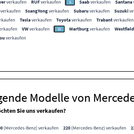
ver
verkaufen
RUF
verkaufen
Saab
verkaufen
Santana
S
verkaufen
SsangYong
verkaufen
Subaru
verkaufen
Suzuki
ve
rkaufen
Tesla
verkaufen
Toyota
verkaufen
Trabant
verkaufen
erkaufen
VW
verkaufen
Wartburg
verkaufen
Westfield
W
ou
verkaufen
lgende Modelle von Merced
chten Sie uns verkaufen?
00
(Mercedes-Benz) verkaufen
220
(Mercedes-Benz) verkaufen
2