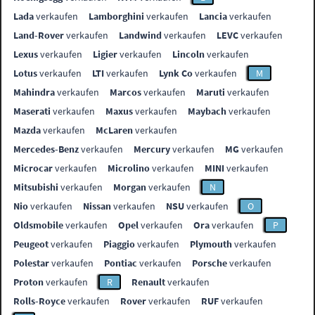
Lada
verkaufen
Lamborghini
verkaufen
Lancia
verkaufen
Land-Rover
verkaufen
Landwind
verkaufen
LEVC
verkaufen
Lexus
verkaufen
Ligier
verkaufen
Lincoln
verkaufen
Lotus
verkaufen
LTI
verkaufen
Lynk Co
verkaufen
M
Mahindra
verkaufen
Marcos
verkaufen
Maruti
verkaufen
Maserati
verkaufen
Maxus
verkaufen
Maybach
verkaufen
Mazda
verkaufen
McLaren
verkaufen
Mercedes-Benz
verkaufen
Mercury
verkaufen
MG
verkaufen
Microcar
verkaufen
Microlino
verkaufen
MINI
verkaufen
Mitsubishi
verkaufen
Morgan
verkaufen
N
Nio
verkaufen
Nissan
verkaufen
NSU
verkaufen
O
Oldsmobile
verkaufen
Opel
verkaufen
Ora
verkaufen
P
Peugeot
verkaufen
Piaggio
verkaufen
Plymouth
verkaufen
Polestar
verkaufen
Pontiac
verkaufen
Porsche
verkaufen
Proton
verkaufen
R
Renault
verkaufen
Rolls-Royce
verkaufen
Rover
verkaufen
RUF
verkaufen