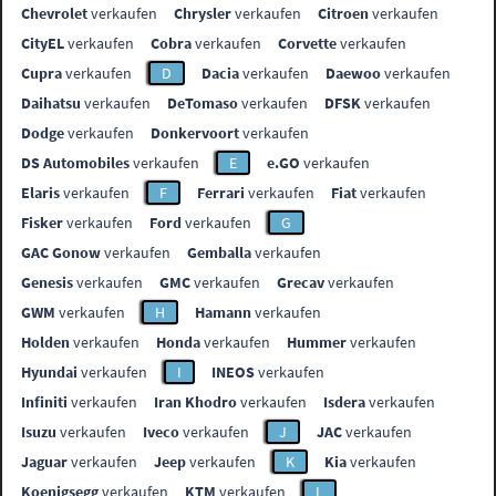
Chevrolet
verkaufen
Chrysler
verkaufen
Citroen
verkaufen
CityEL
verkaufen
Cobra
verkaufen
Corvette
verkaufen
Cupra
verkaufen
D
Dacia
verkaufen
Daewoo
verkaufen
Daihatsu
verkaufen
DeTomaso
verkaufen
DFSK
verkaufen
Dodge
verkaufen
Donkervoort
verkaufen
DS Automobiles
verkaufen
E
e.GO
verkaufen
Elaris
verkaufen
F
Ferrari
verkaufen
Fiat
verkaufen
Fisker
verkaufen
Ford
verkaufen
G
GAC Gonow
verkaufen
Gemballa
verkaufen
Genesis
verkaufen
GMC
verkaufen
Grecav
verkaufen
GWM
verkaufen
H
Hamann
verkaufen
Holden
verkaufen
Honda
verkaufen
Hummer
verkaufen
Hyundai
verkaufen
I
INEOS
verkaufen
Infiniti
verkaufen
Iran Khodro
verkaufen
Isdera
verkaufen
Isuzu
verkaufen
Iveco
verkaufen
J
JAC
verkaufen
Jaguar
verkaufen
Jeep
verkaufen
K
Kia
verkaufen
Koenigsegg
verkaufen
KTM
verkaufen
L