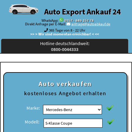
Auto Export Ankauf 24
WhatsApp:
0157 - 849 157 78
Direkt Anfrage per E-Mail:
anfrage@autoabkauf.de
365 Tage von 8 - 22 Uhr
>> > Wir sind momentan erreichbar! < <<
Hotline deutschlandweit:
0800-0044333
Auto verkaufen
kostenloses
Angebot erhalten
Marke:
Modell: