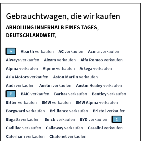
Gebrauchtwagen, die wir kaufen
ABHOLUNG INNERHALB EINES TAGES,
DEUTSCHLANDWEIT,
A
Abarth
verkaufen
AC
verkaufen
Acura
verkaufen
Aiways
verkaufen
Aixam
verkaufen
Alfa Romeo
verkaufen
Alpina
verkaufen
Alpine
verkaufen
Artega
verkaufen
Asia Motors
verkaufen
Aston Martin
verkaufen
Audi
verkaufen
Austin
verkaufen
Austin Healey
verkaufen
B
BAIC
verkaufen
Barkas
verkaufen
Bentley
verkaufen
Bitter
verkaufen
BMW
verkaufen
BMW Alpina
verkaufen
Borgward
verkaufen
Brilliance
verkaufen
Bristol
verkaufen
Bugatti
verkaufen
Buick
verkaufen
BYD
verkaufen
C
Cadillac
verkaufen
Callaway
verkaufen
Casalini
verkaufen
Caterham
verkaufen
Chatenet
verkaufen