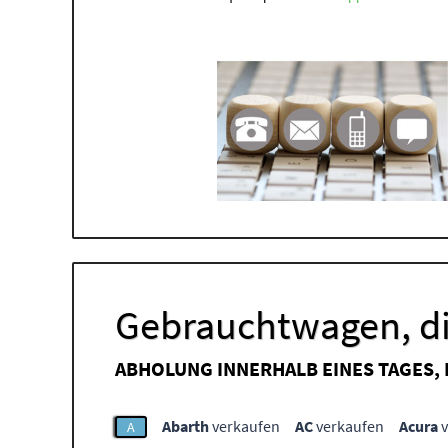
Gebrauchtwagen, di
ABHOLUNG INNERHALB EINES TAGES,
Abarth
verkaufen
AC
verkaufen
Acura
v
A