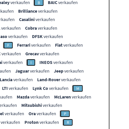
ealey
verkaufen
BAIC
verkaufen
B
rkaufen
Brilliance
verkaufen
rkaufen
Casalini
verkaufen
L
verkaufen
Cobra
verkaufen
aso
verkaufen
DFSK
verkaufen
Ferrari
verkaufen
Fiat
verkaufen
F
C
verkaufen
Grecav
verkaufen
i
verkaufen
INEOS
verkaufen
I
aufen
Jaguar
verkaufen
Jeep
verkaufen
Lancia
verkaufen
Land-Rover
verkaufen
LTI
verkaufen
Lynk Co
verkaufen
M
kaufen
Mazda
verkaufen
McLaren
verkaufen
erkaufen
Mitsubishi
verkaufen
el
verkaufen
Ora
verkaufen
P
verkaufen
Proton
verkaufen
R