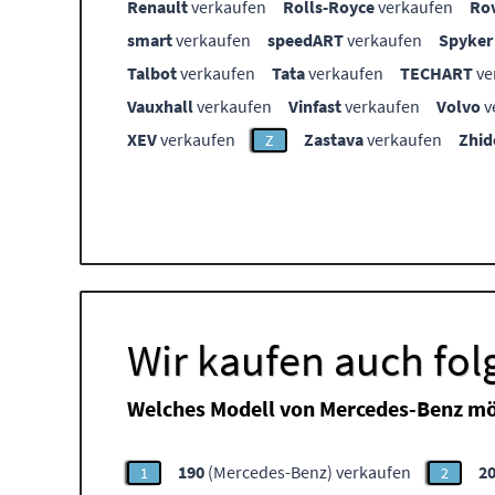
Renault
verkaufen
Rolls-Royce
verkaufen
Ro
smart
verkaufen
speedART
verkaufen
Spyker
Talbot
verkaufen
Tata
verkaufen
TECHART
ve
Vauxhall
verkaufen
Vinfast
verkaufen
Volvo
v
XEV
verkaufen
Zastava
verkaufen
Zhid
Z
Wir kaufen auch fo
Welches Modell von Mercedes-Benz mö
190
(Mercedes-Benz) verkaufen
2
1
2