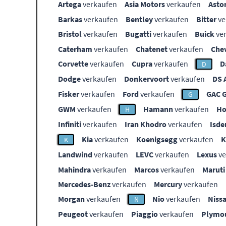
Artega
verkaufen
Asia Motors
verkaufen
Asto
Barkas
verkaufen
Bentley
verkaufen
Bitter
ve
Bristol
verkaufen
Bugatti
verkaufen
Buick
ve
Caterham
verkaufen
Chatenet
verkaufen
Che
Corvette
verkaufen
Cupra
verkaufen
D
D
Dodge
verkaufen
Donkervoort
verkaufen
DS 
Fisker
verkaufen
Ford
verkaufen
GAC 
G
GWM
verkaufen
Hamann
verkaufen
Ho
H
Infiniti
verkaufen
Iran Khodro
verkaufen
Isde
Kia
verkaufen
Koenigsegg
verkaufen
K
Landwind
verkaufen
LEVC
verkaufen
Lexus
ve
Mahindra
verkaufen
Marcos
verkaufen
Maruti
Mercedes-Benz
verkaufen
Mercury
verkaufen
Morgan
verkaufen
Nio
verkaufen
Niss
N
Peugeot
verkaufen
Piaggio
verkaufen
Plymo