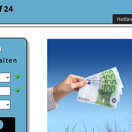
f 24
Hotlin
n
alten