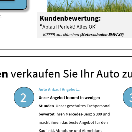
.
Kundenbewertung:
"
"
Ablauf Perfekt! Alles OK
KIEFER aus München (
Motorschaden BMW X6
)
en
verkaufen Sie Ihr Auto z
Auto Ankauf Angebot...
2
Unser Angebot kommt in wenigen
e
Stunden
. Unser geschultes Fachpersonal
bewertet Ihren Mercedes-Benz S 300 und
macht ihnen das beste Angebot für den
Kauf inkl. Abholung und Abmeldung