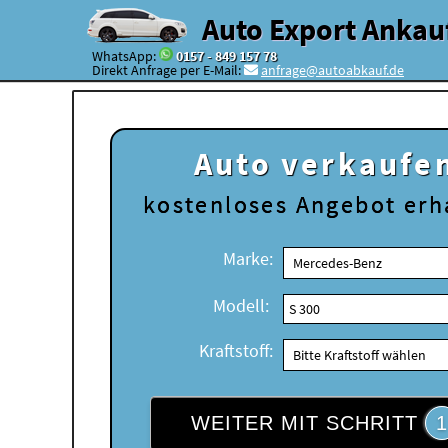
Auto Export Ankau
WhatsApp:
0157 - 849 157 78
Direkt Anfrage per E-Mail:
anfrage@autoabkauf.de
Auto verkaufe
kostenloses
Angebot erh
Marke:
Modell:
Kraftstoff:
WEITER MIT SCHRITT
1