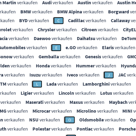
n Martin
verkaufen
Audi
verkaufen
Austin
verkaufen
Austin H
rkaufen
BMW
verkaufen
BMW Alpina
verkaufen
Borgward
ve
rkaufen
BYD
verkaufen
Cadillac
verkaufen
Callaway
ve
C
vrolet
verkaufen
Chrysler
verkaufen
Citroen
verkaufen
CityE
acia
verkaufen
Daewoo
verkaufen
Daihatsu
verkaufen
DeTom
Automobiles
verkaufen
e.GO
verkaufen
Elaris
verkaufen
E
Gonow
verkaufen
Gemballa
verkaufen
Genesis
verkaufen
GM
lden
verkaufen
Honda
verkaufen
Hummer
verkaufen
Hyunda
ra
verkaufen
Isuzu
verkaufen
Iveco
verkaufen
JAC
verk
J
KTM
verkaufen
Lada
verkaufen
Lamborghini
verkaufen
L
rkaufen
Ligier
verkaufen
Lincoln
verkaufen
Lotus
verkaufen
verkaufen
Maserati
verkaufen
Maxus
verkaufen
Maybach
ver
MG
verkaufen
Microcar
verkaufen
Microlino
verkaufen
MINI
v
an
verkaufen
NSU
verkaufen
Oldsmobile
verkaufen
Op
O
uth
verkaufen
Polestar
verkaufen
Pontiac
verkaufen
Porsche