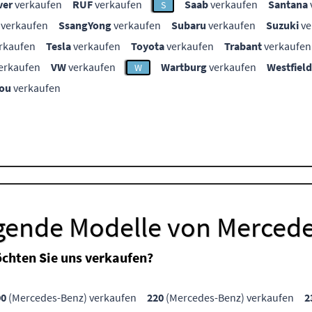
ver
verkaufen
RUF
verkaufen
Saab
verkaufen
Santana
S
verkaufen
SsangYong
verkaufen
Subaru
verkaufen
Suzuki
ve
rkaufen
Tesla
verkaufen
Toyota
verkaufen
Trabant
verkaufen
erkaufen
VW
verkaufen
Wartburg
verkaufen
Westfield
W
ou
verkaufen
lgende Modelle von Merced
chten Sie uns verkaufen?
00
(Mercedes-Benz) verkaufen
220
(Mercedes-Benz) verkaufen
2