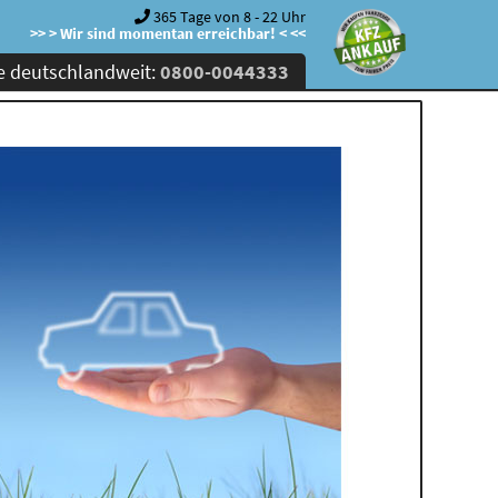
365 Tage von 8 - 22 Uhr
>> > Wir sind momentan erreichbar! < <<
e deutschlandweit:
0800-0044333