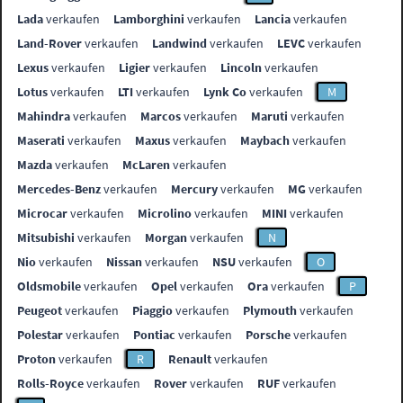
Lada
verkaufen
Lamborghini
verkaufen
Lancia
verkaufen
Land-Rover
verkaufen
Landwind
verkaufen
LEVC
verkaufen
Lexus
verkaufen
Ligier
verkaufen
Lincoln
verkaufen
Lotus
verkaufen
LTI
verkaufen
Lynk Co
verkaufen
M
Mahindra
verkaufen
Marcos
verkaufen
Maruti
verkaufen
Maserati
verkaufen
Maxus
verkaufen
Maybach
verkaufen
Mazda
verkaufen
McLaren
verkaufen
Mercedes-Benz
verkaufen
Mercury
verkaufen
MG
verkaufen
Microcar
verkaufen
Microlino
verkaufen
MINI
verkaufen
Mitsubishi
verkaufen
Morgan
verkaufen
N
Nio
verkaufen
Nissan
verkaufen
NSU
verkaufen
O
Oldsmobile
verkaufen
Opel
verkaufen
Ora
verkaufen
P
Peugeot
verkaufen
Piaggio
verkaufen
Plymouth
verkaufen
Polestar
verkaufen
Pontiac
verkaufen
Porsche
verkaufen
Proton
verkaufen
R
Renault
verkaufen
Rolls-Royce
verkaufen
Rover
verkaufen
RUF
verkaufen