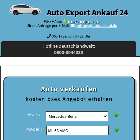
Auto Export Ankauf 24
WhatsApp:
0157 - 849 157 78
Direkt Anfrage per E-Mail:
anfrage@autoabkauf.de
365 Tage von 8 - 22 Uhr
Hotline deutschlandweit:
0800-0044333
Auto verkaufen
kostenloses
Angebot erhalten
Marke:
Modell: