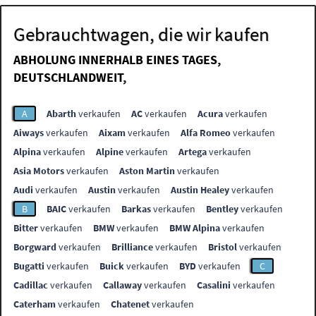
Gebrauchtwagen, die wir kaufen
ABHOLUNG INNERHALB EINES TAGES,
DEUTSCHLANDWEIT,
A
Abarth
verkaufen
AC
verkaufen
Acura
verkaufen
Aiways
verkaufen
Aixam
verkaufen
Alfa Romeo
verkaufen
Alpina
verkaufen
Alpine
verkaufen
Artega
verkaufen
Asia Motors
verkaufen
Aston Martin
verkaufen
Audi
verkaufen
Austin
verkaufen
Austin Healey
verkaufen
B
BAIC
verkaufen
Barkas
verkaufen
Bentley
verkaufen
Bitter
verkaufen
BMW
verkaufen
BMW Alpina
verkaufen
Borgward
verkaufen
Brilliance
verkaufen
Bristol
verkaufen
Bugatti
verkaufen
Buick
verkaufen
BYD
verkaufen
C
Cadillac
verkaufen
Callaway
verkaufen
Casalini
verkaufen
Caterham
verkaufen
Chatenet
verkaufen