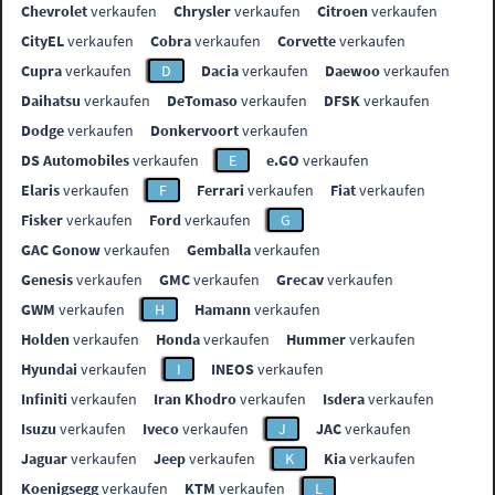
Chevrolet
verkaufen
Chrysler
verkaufen
Citroen
verkaufen
CityEL
verkaufen
Cobra
verkaufen
Corvette
verkaufen
Cupra
verkaufen
D
Dacia
verkaufen
Daewoo
verkaufen
Daihatsu
verkaufen
DeTomaso
verkaufen
DFSK
verkaufen
Dodge
verkaufen
Donkervoort
verkaufen
DS Automobiles
verkaufen
E
e.GO
verkaufen
Elaris
verkaufen
F
Ferrari
verkaufen
Fiat
verkaufen
Fisker
verkaufen
Ford
verkaufen
G
GAC Gonow
verkaufen
Gemballa
verkaufen
Genesis
verkaufen
GMC
verkaufen
Grecav
verkaufen
GWM
verkaufen
H
Hamann
verkaufen
Holden
verkaufen
Honda
verkaufen
Hummer
verkaufen
Hyundai
verkaufen
I
INEOS
verkaufen
Infiniti
verkaufen
Iran Khodro
verkaufen
Isdera
verkaufen
Isuzu
verkaufen
Iveco
verkaufen
J
JAC
verkaufen
Jaguar
verkaufen
Jeep
verkaufen
K
Kia
verkaufen
Koenigsegg
verkaufen
KTM
verkaufen
L