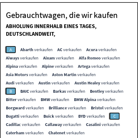
Gebrauchtwagen, die wir kaufen
ABHOLUNG INNERHALB EINES TAGES,
DEUTSCHLANDWEIT,
A
Abarth
verkaufen
AC
verkaufen
Acura
verkaufen
Aiways
verkaufen
Aixam
verkaufen
Alfa Romeo
verkaufen
Alpina
verkaufen
Alpine
verkaufen
Artega
verkaufen
Asia Motors
verkaufen
Aston Martin
verkaufen
Audi
verkaufen
Austin
verkaufen
Austin Healey
verkaufen
B
BAIC
verkaufen
Barkas
verkaufen
Bentley
verkaufen
Bitter
verkaufen
BMW
verkaufen
BMW Alpina
verkaufen
Borgward
verkaufen
Brilliance
verkaufen
Bristol
verkaufen
Bugatti
verkaufen
Buick
verkaufen
BYD
verkaufen
C
Cadillac
verkaufen
Callaway
verkaufen
Casalini
verkaufen
Caterham
verkaufen
Chatenet
verkaufen