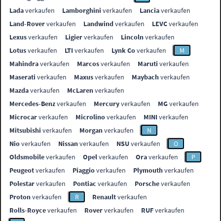
Lada
verkaufen
Lamborghini
verkaufen
Lancia
verkaufen
Land-Rover
verkaufen
Landwind
verkaufen
LEVC
verkaufen
Lexus
verkaufen
Ligier
verkaufen
Lincoln
verkaufen
Lotus
verkaufen
LTI
verkaufen
Lynk Co
verkaufen
M
Mahindra
verkaufen
Marcos
verkaufen
Maruti
verkaufen
Maserati
verkaufen
Maxus
verkaufen
Maybach
verkaufen
Mazda
verkaufen
McLaren
verkaufen
Mercedes-Benz
verkaufen
Mercury
verkaufen
MG
verkaufen
Microcar
verkaufen
Microlino
verkaufen
MINI
verkaufen
Mitsubishi
verkaufen
Morgan
verkaufen
N
Nio
verkaufen
Nissan
verkaufen
NSU
verkaufen
O
Oldsmobile
verkaufen
Opel
verkaufen
Ora
verkaufen
P
Peugeot
verkaufen
Piaggio
verkaufen
Plymouth
verkaufen
Polestar
verkaufen
Pontiac
verkaufen
Porsche
verkaufen
Proton
verkaufen
R
Renault
verkaufen
Rolls-Royce
verkaufen
Rover
verkaufen
RUF
verkaufen