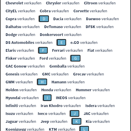
Chevrolet
verkaufen
Chrysler
verkaufen
Citroen
verkaufen
CityEL
verkaufen
Cobra
verkaufen
Corvette
verkaufen
Cupra
verkaufen
D
Dacia
verkaufen
Daewoo
verkaufen
Daihatsu
verkaufen
DeTomaso
verkaufen
DFSK
verkaufen
Dodge
verkaufen
Donkervoort
verkaufen
DS Automobiles
verkaufen
E
e.GO
verkaufen
Elaris
verkaufen
F
Ferrari
verkaufen
Fiat
verkaufen
Fisker
verkaufen
Ford
verkaufen
G
GAC Gonow
verkaufen
Gemballa
verkaufen
Genesis
verkaufen
GMC
verkaufen
Grecav
verkaufen
GWM
verkaufen
H
Hamann
verkaufen
Holden
verkaufen
Honda
verkaufen
Hummer
verkaufen
Hyundai
verkaufen
I
INEOS
verkaufen
Infiniti
verkaufen
Iran Khodro
verkaufen
Isdera
verkaufen
Isuzu
verkaufen
Iveco
verkaufen
J
JAC
verkaufen
Jaguar
verkaufen
Jeep
verkaufen
K
Kia
verkaufen
Koenigsegg
verkaufen
KTM
verkaufen
L