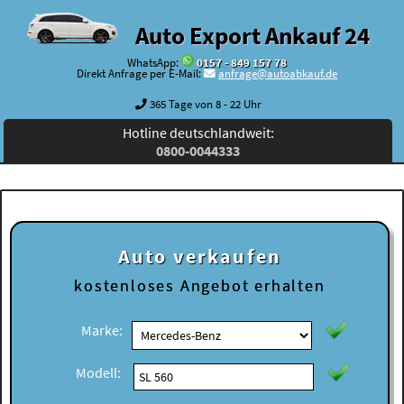
Auto Export Ankauf 24
WhatsApp:
0157 - 849 157 78
Direkt Anfrage per E-Mail:
anfrage@autoabkauf.de
365 Tage von 8 - 22 Uhr
Hotline deutschlandweit:
0800-0044333
Auto verkaufen
kostenloses
Angebot erhalten
Marke:
Modell: