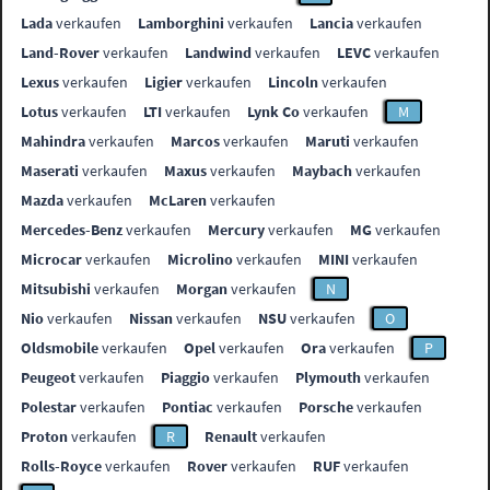
Lada
verkaufen
Lamborghini
verkaufen
Lancia
verkaufen
Land-Rover
verkaufen
Landwind
verkaufen
LEVC
verkaufen
Lexus
verkaufen
Ligier
verkaufen
Lincoln
verkaufen
Lotus
verkaufen
LTI
verkaufen
Lynk Co
verkaufen
M
Mahindra
verkaufen
Marcos
verkaufen
Maruti
verkaufen
Maserati
verkaufen
Maxus
verkaufen
Maybach
verkaufen
Mazda
verkaufen
McLaren
verkaufen
Mercedes-Benz
verkaufen
Mercury
verkaufen
MG
verkaufen
Microcar
verkaufen
Microlino
verkaufen
MINI
verkaufen
Mitsubishi
verkaufen
Morgan
verkaufen
N
Nio
verkaufen
Nissan
verkaufen
NSU
verkaufen
O
Oldsmobile
verkaufen
Opel
verkaufen
Ora
verkaufen
P
Peugeot
verkaufen
Piaggio
verkaufen
Plymouth
verkaufen
Polestar
verkaufen
Pontiac
verkaufen
Porsche
verkaufen
Proton
verkaufen
R
Renault
verkaufen
Rolls-Royce
verkaufen
Rover
verkaufen
RUF
verkaufen