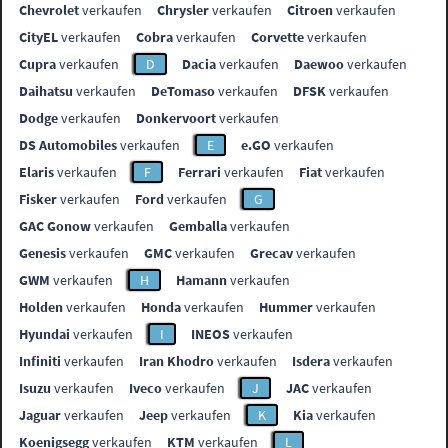
Chevrolet
verkaufen
Chrysler
verkaufen
Citroen
verkaufen
CityEL
verkaufen
Cobra
verkaufen
Corvette
verkaufen
Cupra
verkaufen
D
Dacia
verkaufen
Daewoo
verkaufen
Daihatsu
verkaufen
DeTomaso
verkaufen
DFSK
verkaufen
Dodge
verkaufen
Donkervoort
verkaufen
DS Automobiles
verkaufen
E
e.GO
verkaufen
Elaris
verkaufen
F
Ferrari
verkaufen
Fiat
verkaufen
Fisker
verkaufen
Ford
verkaufen
G
GAC Gonow
verkaufen
Gemballa
verkaufen
Genesis
verkaufen
GMC
verkaufen
Grecav
verkaufen
GWM
verkaufen
H
Hamann
verkaufen
Holden
verkaufen
Honda
verkaufen
Hummer
verkaufen
Hyundai
verkaufen
I
INEOS
verkaufen
Infiniti
verkaufen
Iran Khodro
verkaufen
Isdera
verkaufen
Isuzu
verkaufen
Iveco
verkaufen
J
JAC
verkaufen
Jaguar
verkaufen
Jeep
verkaufen
K
Kia
verkaufen
Koenigsegg
verkaufen
KTM
verkaufen
L