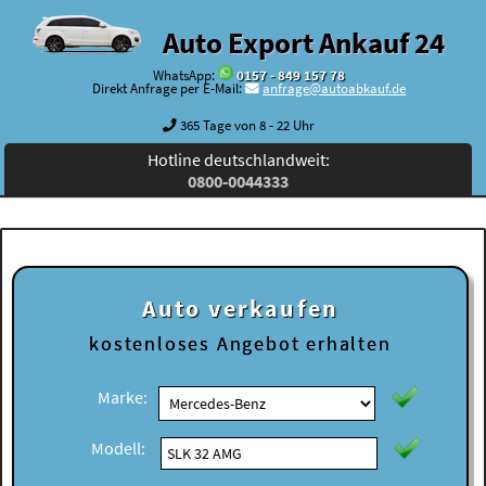
Auto Export Ankauf 24
WhatsApp:
0157 - 849 157 78
Direkt Anfrage per E-Mail:
anfrage@autoabkauf.de
365 Tage von 8 - 22 Uhr
Hotline deutschlandweit:
0800-0044333
Auto verkaufen
kostenloses
Angebot erhalten
Marke:
Modell: