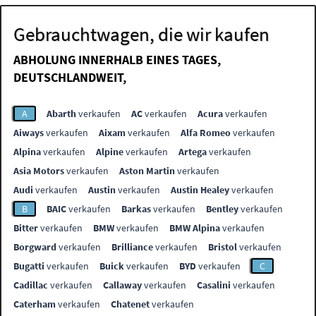
Gebrauchtwagen, die wir kaufen
ABHOLUNG INNERHALB EINES TAGES,
DEUTSCHLANDWEIT,
A
Abarth
verkaufen
AC
verkaufen
Acura
verkaufen
Aiways
verkaufen
Aixam
verkaufen
Alfa Romeo
verkaufen
Alpina
verkaufen
Alpine
verkaufen
Artega
verkaufen
Asia Motors
verkaufen
Aston Martin
verkaufen
Audi
verkaufen
Austin
verkaufen
Austin Healey
verkaufen
B
BAIC
verkaufen
Barkas
verkaufen
Bentley
verkaufen
Bitter
verkaufen
BMW
verkaufen
BMW Alpina
verkaufen
Borgward
verkaufen
Brilliance
verkaufen
Bristol
verkaufen
Bugatti
verkaufen
Buick
verkaufen
BYD
verkaufen
C
Cadillac
verkaufen
Callaway
verkaufen
Casalini
verkaufen
Caterham
verkaufen
Chatenet
verkaufen