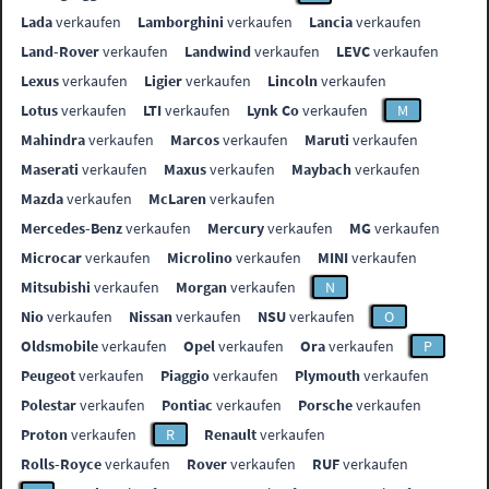
Lada
verkaufen
Lamborghini
verkaufen
Lancia
verkaufen
Land-Rover
verkaufen
Landwind
verkaufen
LEVC
verkaufen
Lexus
verkaufen
Ligier
verkaufen
Lincoln
verkaufen
Lotus
verkaufen
LTI
verkaufen
Lynk Co
verkaufen
M
Mahindra
verkaufen
Marcos
verkaufen
Maruti
verkaufen
Maserati
verkaufen
Maxus
verkaufen
Maybach
verkaufen
Mazda
verkaufen
McLaren
verkaufen
Mercedes-Benz
verkaufen
Mercury
verkaufen
MG
verkaufen
Microcar
verkaufen
Microlino
verkaufen
MINI
verkaufen
Mitsubishi
verkaufen
Morgan
verkaufen
N
Nio
verkaufen
Nissan
verkaufen
NSU
verkaufen
O
Oldsmobile
verkaufen
Opel
verkaufen
Ora
verkaufen
P
Peugeot
verkaufen
Piaggio
verkaufen
Plymouth
verkaufen
Polestar
verkaufen
Pontiac
verkaufen
Porsche
verkaufen
Proton
verkaufen
R
Renault
verkaufen
Rolls-Royce
verkaufen
Rover
verkaufen
RUF
verkaufen