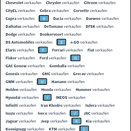
Chevrolet
verkaufen
Chrysler
verkaufen
Citroen
verkaufen
CityEL
verkaufen
Cobra
verkaufen
Corvette
verkaufen
Cupra
verkaufen
D
Dacia
verkaufen
Daewoo
verkaufen
Daihatsu
verkaufen
DeTomaso
verkaufen
DFSK
verkaufen
Dodge
verkaufen
Donkervoort
verkaufen
DS Automobiles
verkaufen
E
e.GO
verkaufen
Elaris
verkaufen
F
Ferrari
verkaufen
Fiat
verkaufen
Fisker
verkaufen
Ford
verkaufen
G
GAC Gonow
verkaufen
Gemballa
verkaufen
Genesis
verkaufen
GMC
verkaufen
Grecav
verkaufen
GWM
verkaufen
H
Hamann
verkaufen
Holden
verkaufen
Honda
verkaufen
Hummer
verkaufen
Hyundai
verkaufen
I
INEOS
verkaufen
Infiniti
verkaufen
Iran Khodro
verkaufen
Isdera
verkaufen
Isuzu
verkaufen
Iveco
verkaufen
J
JAC
verkaufen
Jaguar
verkaufen
Jeep
verkaufen
K
Kia
verkaufen
Koenigsegg
verkaufen
KTM
verkaufen
L