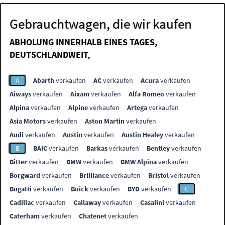
Gebrauchtwagen, die wir kaufen
ABHOLUNG INNERHALB EINES TAGES,
DEUTSCHLANDWEIT,
A
Abarth
verkaufen
AC
verkaufen
Acura
verkaufen
Aiways
verkaufen
Aixam
verkaufen
Alfa Romeo
verkaufen
Alpina
verkaufen
Alpine
verkaufen
Artega
verkaufen
Asia Motors
verkaufen
Aston Martin
verkaufen
Audi
verkaufen
Austin
verkaufen
Austin Healey
verkaufen
B
BAIC
verkaufen
Barkas
verkaufen
Bentley
verkaufen
Bitter
verkaufen
BMW
verkaufen
BMW Alpina
verkaufen
Borgward
verkaufen
Brilliance
verkaufen
Bristol
verkaufen
Bugatti
verkaufen
Buick
verkaufen
BYD
verkaufen
C
Cadillac
verkaufen
Callaway
verkaufen
Casalini
verkaufen
Caterham
verkaufen
Chatenet
verkaufen