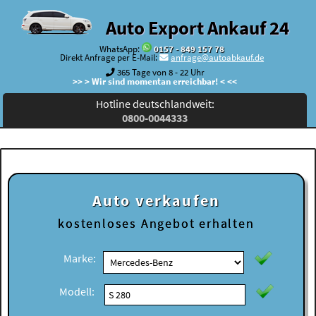
Auto Export Ankauf 24
WhatsApp:
0157 - 849 157 78
Direkt Anfrage per E-Mail:
anfrage@autoabkauf.de
365 Tage von 8 - 22 Uhr
>> > Wir sind momentan erreichbar! < <<
Hotline deutschlandweit:
0800-0044333
Auto verkaufen
kostenloses
Angebot erhalten
Marke:
Modell: