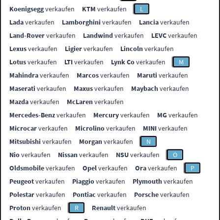
Koenigsegg
verkaufen
KTM
verkaufen
L
Lada
verkaufen
Lamborghini
verkaufen
Lancia
verkaufen
Land-Rover
verkaufen
Landwind
verkaufen
LEVC
verkaufen
Lexus
verkaufen
Ligier
verkaufen
Lincoln
verkaufen
Lotus
verkaufen
LTI
verkaufen
Lynk Co
verkaufen
M
Mahindra
verkaufen
Marcos
verkaufen
Maruti
verkaufen
Maserati
verkaufen
Maxus
verkaufen
Maybach
verkaufen
Mazda
verkaufen
McLaren
verkaufen
Mercedes-Benz
verkaufen
Mercury
verkaufen
MG
verkaufen
Microcar
verkaufen
Microlino
verkaufen
MINI
verkaufen
Mitsubishi
verkaufen
Morgan
verkaufen
N
Nio
verkaufen
Nissan
verkaufen
NSU
verkaufen
O
Oldsmobile
verkaufen
Opel
verkaufen
Ora
verkaufen
P
Peugeot
verkaufen
Piaggio
verkaufen
Plymouth
verkaufen
Polestar
verkaufen
Pontiac
verkaufen
Porsche
verkaufen
Proton
verkaufen
R
Renault
verkaufen