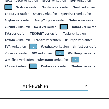
Rolls-Royce
verkaufen
Rover
verkaufen
RUF
verkaufen
S
Saab
verkaufen
Santana
verkaufen
Seat
verkaufen
Skoda
verkaufen
smart
verkaufen
speedART
verkaufen
Spyker
verkaufen
SsangYong
verkaufen
Subaru
verkaufen
Suzuki
verkaufen
SWM
verkaufen
T
Talbot
verkaufen
Tata
verkaufen
TECHART
verkaufen
Tesla
verkaufen
Toyota
verkaufen
Trabant
verkaufen
Triumph
verkaufen
TVR
verkaufen
V
Vauxhall
verkaufen
Vinfast
verkaufen
Volvo
verkaufen
VW
verkaufen
W
Wartburg
verkaufen
Westfield
verkaufen
Wiesmann
verkaufen
X
XEV
verkaufen
Z
Zastava
verkaufen
Zhidou
verkaufen