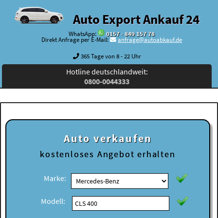
Auto Export Ankauf 24
WhatsApp:
0157 - 849 157 78
Direkt Anfrage per E-Mail:
anfrage@autoabkauf.de
365 Tage von 8 - 22 Uhr
Hotline deutschlandweit:
0800-0044333
Auto verkaufen
kostenloses
Angebot erhalten
Marke:
Modell: