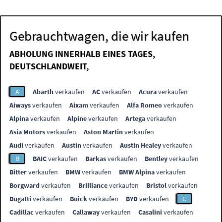
Gebrauchtwagen, die wir kaufen
ABHOLUNG INNERHALB EINES TAGES,
DEUTSCHLANDWEIT,
A
Abarth
verkaufen
AC
verkaufen
Acura
verkaufen
Aiways
verkaufen
Aixam
verkaufen
Alfa Romeo
verkaufen
Alpina
verkaufen
Alpine
verkaufen
Artega
verkaufen
Asia Motors
verkaufen
Aston Martin
verkaufen
Audi
verkaufen
Austin
verkaufen
Austin Healey
verkaufen
B
BAIC
verkaufen
Barkas
verkaufen
Bentley
verkaufen
Bitter
verkaufen
BMW
verkaufen
BMW Alpina
verkaufen
Borgward
verkaufen
Brilliance
verkaufen
Bristol
verkaufen
Bugatti
verkaufen
Buick
verkaufen
BYD
verkaufen
C
Cadillac
verkaufen
Callaway
verkaufen
Casalini
verkaufen