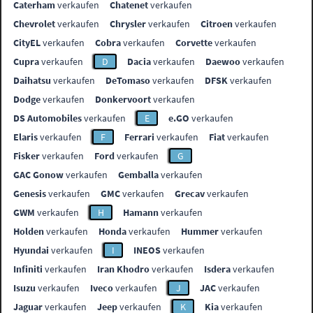
Caterham
verkaufen
Chatenet
verkaufen
Chevrolet
verkaufen
Chrysler
verkaufen
Citroen
verkaufen
CityEL
verkaufen
Cobra
verkaufen
Corvette
verkaufen
Cupra
verkaufen
D
Dacia
verkaufen
Daewoo
verkaufen
Daihatsu
verkaufen
DeTomaso
verkaufen
DFSK
verkaufen
Dodge
verkaufen
Donkervoort
verkaufen
DS Automobiles
verkaufen
E
e.GO
verkaufen
Elaris
verkaufen
F
Ferrari
verkaufen
Fiat
verkaufen
Fisker
verkaufen
Ford
verkaufen
G
GAC Gonow
verkaufen
Gemballa
verkaufen
Genesis
verkaufen
GMC
verkaufen
Grecav
verkaufen
GWM
verkaufen
H
Hamann
verkaufen
Holden
verkaufen
Honda
verkaufen
Hummer
verkaufen
Hyundai
verkaufen
I
INEOS
verkaufen
Infiniti
verkaufen
Iran Khodro
verkaufen
Isdera
verkaufen
Isuzu
verkaufen
Iveco
verkaufen
J
JAC
verkaufen
Jaguar
verkaufen
Jeep
verkaufen
K
Kia
verkaufen