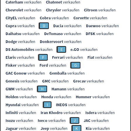
Caterham
verkaufen
Chatenet
verkaufen
Chevrolet
verkaufen
Chrysler
verkaufen
Citroen
verkaufen
CityEL
verkaufen
Cobra
verkaufen
Corvette
verkaufen
Cupra
verkaufen
D
Dacia
verkaufen
Daewoo
verkaufen
Daihatsu
verkaufen
DeTomaso
verkaufen
DFSK
verkaufen
Dodge
verkaufen
Donkervoort
verkaufen
DS Automobiles
verkaufen
E
e.GO
verkaufen
Elaris
verkaufen
F
Ferrari
verkaufen
Fiat
verkaufen
Fisker
verkaufen
Ford
verkaufen
G
GAC Gonow
verkaufen
Gemballa
verkaufen
Genesis
verkaufen
GMC
verkaufen
Grecav
verkaufen
GWM
verkaufen
H
Hamann
verkaufen
Holden
verkaufen
Honda
verkaufen
Hummer
verkaufen
Hyundai
verkaufen
I
INEOS
verkaufen
Infiniti
verkaufen
Iran Khodro
verkaufen
Isdera
verkaufen
Isuzu
verkaufen
Iveco
verkaufen
J
JAC
verkaufen
Jaguar
verkaufen
Jeep
verkaufen
K
Kia
verkaufen