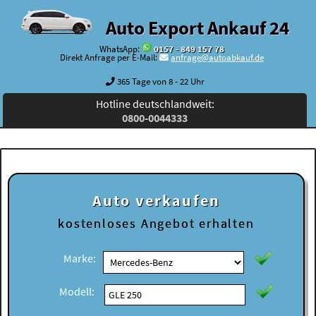
Auto Export Ankauf 24
WhatsApp:
0157 - 849 157 78
Direkt Anfrage per E-Mail:
anfrage@autoabkauf.de
365 Tage von 8 - 22 Uhr
Hotline deutschlandweit:
0800-0044333
Auto verkaufen
kostenloses
Angebot erhalten
Marke:
Modell: