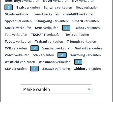
Rolls-Royce
verkaufen
Rover
verkaufen
RUF
verkaufen
S
Saab
verkaufen
Santana
verkaufen
Seat
verkaufen
Skoda
verkaufen
smart
verkaufen
speedART
verkaufen
Spyker
verkaufen
SsangYong
verkaufen
Subaru
verkaufen
Suzuki
verkaufen
SWM
verkaufen
T
Talbot
verkaufen
Tata
verkaufen
TECHART
verkaufen
Tesla
verkaufen
Toyota
verkaufen
Trabant
verkaufen
Triumph
verkaufen
TVR
verkaufen
V
Vauxhall
verkaufen
Vinfast
verkaufen
Volvo
verkaufen
VW
verkaufen
W
Wartburg
verkaufen
Westfield
verkaufen
Wiesmann
verkaufen
X
XEV
verkaufen
Z
Zastava
verkaufen
Zhidou
verkaufen