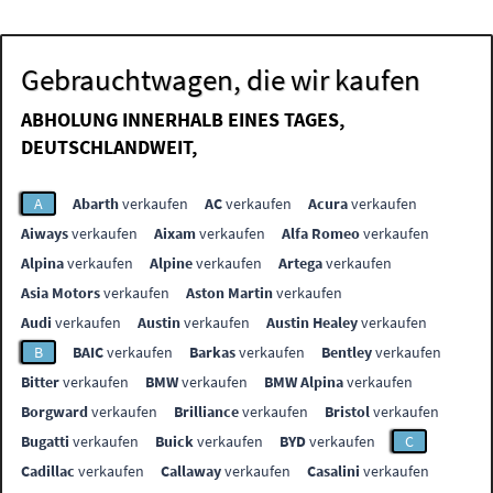
Gebrauchtwagen, die wir kaufen
ABHOLUNG INNERHALB EINES TAGES,
DEUTSCHLANDWEIT,
A
Abarth
verkaufen
AC
verkaufen
Acura
verkaufen
Aiways
verkaufen
Aixam
verkaufen
Alfa Romeo
verkaufen
Alpina
verkaufen
Alpine
verkaufen
Artega
verkaufen
Asia Motors
verkaufen
Aston Martin
verkaufen
Audi
verkaufen
Austin
verkaufen
Austin Healey
verkaufen
B
BAIC
verkaufen
Barkas
verkaufen
Bentley
verkaufen
Bitter
verkaufen
BMW
verkaufen
BMW Alpina
verkaufen
Borgward
verkaufen
Brilliance
verkaufen
Bristol
verkaufen
Bugatti
verkaufen
Buick
verkaufen
BYD
verkaufen
C
Cadillac
verkaufen
Callaway
verkaufen
Casalini
verkaufen