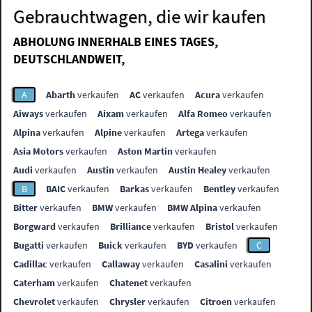
Gebrauchtwagen, die wir kaufen
ABHOLUNG INNERHALB EINES TAGES,
DEUTSCHLANDWEIT,
A
Abarth
verkaufen
AC
verkaufen
Acura
verkaufen
Aiways
verkaufen
Aixam
verkaufen
Alfa Romeo
verkaufen
Alpina
verkaufen
Alpine
verkaufen
Artega
verkaufen
Asia Motors
verkaufen
Aston Martin
verkaufen
Audi
verkaufen
Austin
verkaufen
Austin Healey
verkaufen
B
BAIC
verkaufen
Barkas
verkaufen
Bentley
verkaufen
Bitter
verkaufen
BMW
verkaufen
BMW Alpina
verkaufen
Borgward
verkaufen
Brilliance
verkaufen
Bristol
verkaufen
Bugatti
verkaufen
Buick
verkaufen
BYD
verkaufen
C
Cadillac
verkaufen
Callaway
verkaufen
Casalini
verkaufen
Caterham
verkaufen
Chatenet
verkaufen
Chevrolet
verkaufen
Chrysler
verkaufen
Citroen
verkaufen