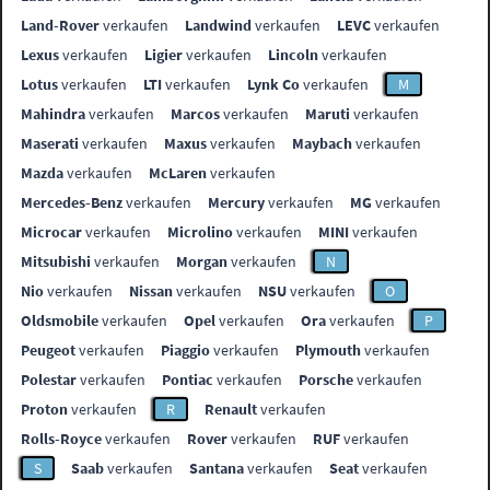
Land-Rover
verkaufen
Landwind
verkaufen
LEVC
verkaufen
Lexus
verkaufen
Ligier
verkaufen
Lincoln
verkaufen
Lotus
verkaufen
LTI
verkaufen
Lynk Co
verkaufen
M
Mahindra
verkaufen
Marcos
verkaufen
Maruti
verkaufen
Maserati
verkaufen
Maxus
verkaufen
Maybach
verkaufen
Mazda
verkaufen
McLaren
verkaufen
Mercedes-Benz
verkaufen
Mercury
verkaufen
MG
verkaufen
Microcar
verkaufen
Microlino
verkaufen
MINI
verkaufen
Mitsubishi
verkaufen
Morgan
verkaufen
N
Nio
verkaufen
Nissan
verkaufen
NSU
verkaufen
O
Oldsmobile
verkaufen
Opel
verkaufen
Ora
verkaufen
P
Peugeot
verkaufen
Piaggio
verkaufen
Plymouth
verkaufen
Polestar
verkaufen
Pontiac
verkaufen
Porsche
verkaufen
Proton
verkaufen
R
Renault
verkaufen
Rolls-Royce
verkaufen
Rover
verkaufen
RUF
verkaufen
S
Saab
verkaufen
Santana
verkaufen
Seat
verkaufen