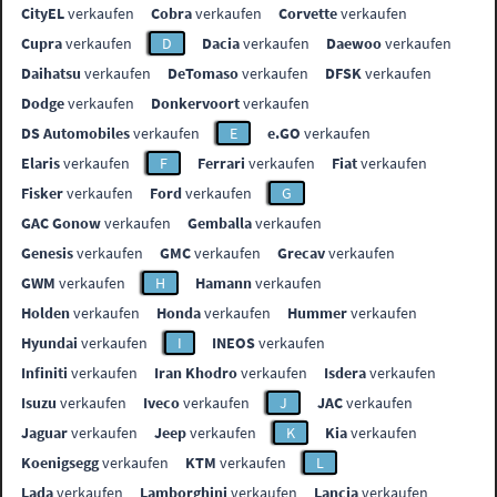
CityEL
verkaufen
Cobra
verkaufen
Corvette
verkaufen
Cupra
verkaufen
D
Dacia
verkaufen
Daewoo
verkaufen
Daihatsu
verkaufen
DeTomaso
verkaufen
DFSK
verkaufen
Dodge
verkaufen
Donkervoort
verkaufen
DS Automobiles
verkaufen
E
e.GO
verkaufen
Elaris
verkaufen
F
Ferrari
verkaufen
Fiat
verkaufen
Fisker
verkaufen
Ford
verkaufen
G
GAC Gonow
verkaufen
Gemballa
verkaufen
Genesis
verkaufen
GMC
verkaufen
Grecav
verkaufen
GWM
verkaufen
H
Hamann
verkaufen
Holden
verkaufen
Honda
verkaufen
Hummer
verkaufen
Hyundai
verkaufen
I
INEOS
verkaufen
Infiniti
verkaufen
Iran Khodro
verkaufen
Isdera
verkaufen
Isuzu
verkaufen
Iveco
verkaufen
J
JAC
verkaufen
Jaguar
verkaufen
Jeep
verkaufen
K
Kia
verkaufen
Koenigsegg
verkaufen
KTM
verkaufen
L
Lada
verkaufen
Lamborghini
verkaufen
Lancia
verkaufen