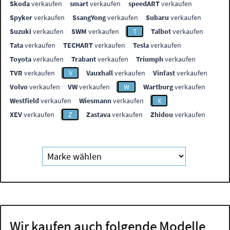
Skoda
verkaufen
smart
verkaufen
speedART
verkaufen
Spyker
verkaufen
SsangYong
verkaufen
Subaru
verkaufen
Suzuki
verkaufen
SWM
verkaufen
T
Talbot
verkaufen
Tata
verkaufen
TECHART
verkaufen
Tesla
verkaufen
Toyota
verkaufen
Trabant
verkaufen
Triumph
verkaufen
TVR
verkaufen
V
Vauxhall
verkaufen
Vinfast
verkaufen
Volvo
verkaufen
VW
verkaufen
W
Wartburg
verkaufen
Westfield
verkaufen
Wiesmann
verkaufen
X
XEV
verkaufen
Z
Zastava
verkaufen
Zhidou
verkaufen
Wir kaufen auch folgende Modelle