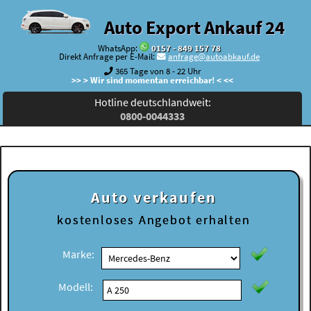
Auto Export Ankauf 24
WhatsApp:
0157 - 849 157 78
Direkt Anfrage per E-Mail:
anfrage@autoabkauf.de
365 Tage von 8 - 22 Uhr
>> > Wir sind momentan erreichbar! < <<
Hotline deutschlandweit:
0800-0044333
Auto verkaufen
kostenloses
Angebot erhalten
Marke:
Modell: